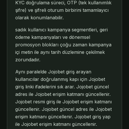
KYC doğrulama süreci, OTP (tek kullanımlık
şifre) ve şifreli oturum birbirini tamamlayıcı
olarak konumlanabilir.
sadık kullanıcı kampanya segmentleri, geri
ödeme kampanyaları ve dönemsel
promosyon blokları çoğu zaman kampanya
içi metin ile aynı tarih düzlemine çekilmek
zorundadır.
Aynı paralelde Jojobet giriş arayan
kullanıcılar doğrulanmış kapı için Jojobet
giriş linki ifadelerini sık arar. Jojobet güncel
adres ile Jojobet erişim katmanı güncellenir.
Jojobet resmi giriş ile Jojobet erişim katmanı
güncellenir. Jojobet güncel adres ile Jojobet
erişim katmanı güncellenir. Jojobet giriş yap
ile Jojobet erişim katmanı güncellenir.