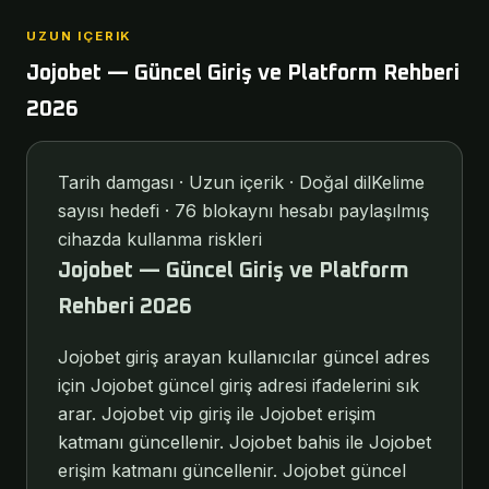
UZUN IÇERIK
Jojobet — Güncel Giriş ve Platform Rehberi
2026
Tarih damgası · Uzun içerik · Doğal dil
Kelime
sayısı hedefi · 76 blok
aynı hesabı paylaşılmış
cihazda kullanma riskleri
Jojobet — Güncel Giriş ve Platform
Rehberi 2026
Jojobet giriş arayan kullanıcılar güncel adres
için Jojobet güncel giriş adresi ifadelerini sık
arar. Jojobet vip giriş ile Jojobet erişim
katmanı güncellenir. Jojobet bahis ile Jojobet
erişim katmanı güncellenir. Jojobet güncel