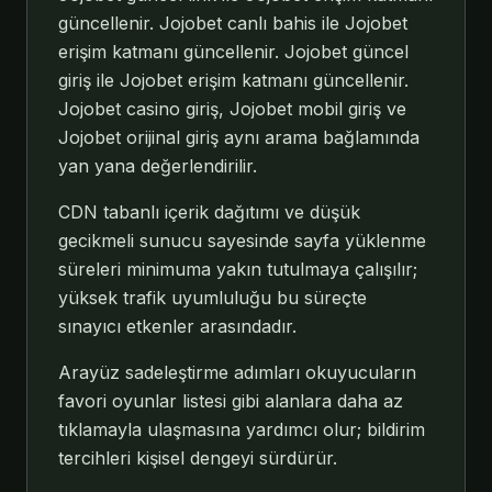
güncellenir. Jojobet canlı bahis ile Jojobet
erişim katmanı güncellenir. Jojobet güncel
giriş ile Jojobet erişim katmanı güncellenir.
Jojobet casino giriş, Jojobet mobil giriş ve
Jojobet orijinal giriş aynı arama bağlamında
yan yana değerlendirilir.
CDN tabanlı içerik dağıtımı ve düşük
gecikmeli sunucu sayesinde sayfa yüklenme
süreleri minimuma yakın tutulmaya çalışılır;
yüksek trafik uyumluluğu bu süreçte
sınayıcı etkenler arasındadır.
Arayüz sadeleştirme adımları okuyucuların
favori oyunlar listesi gibi alanlara daha az
tıklamayla ulaşmasına yardımcı olur; bildirim
tercihleri kişisel dengeyi sürdürür.