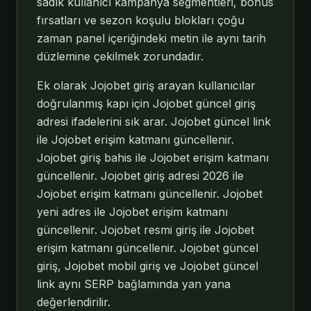
sadık kullanıcı kampanya segmentleri, bonus
fırsatları ve sezon koşulu blokları çoğu
zaman panel içeriğindeki metin ile aynı tarih
düzlemine çekilmek zorundadır.
Ek olarak Jojobet giriş arayan kullanıcılar
doğrulanmış kapı için Jojobet güncel giriş
adresi ifadelerini sık arar. Jojobet güncel link
ile Jojobet erişim katmanı güncellenir.
Jojobet giriş bahis ile Jojobet erişim katmanı
güncellenir. Jojobet giriş adresi 2026 ile
Jojobet erişim katmanı güncellenir. Jojobet
yeni adres ile Jojobet erişim katmanı
güncellenir. Jojobet resmi giriş ile Jojobet
erişim katmanı güncellenir. Jojobet güncel
giriş, Jojobet mobil giriş ve Jojobet güncel
link aynı SERP bağlamında yan yana
değerlendirilir.