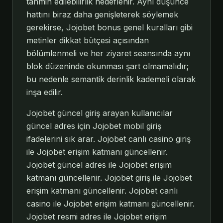
tahmin edilebilirlik hedeflenir. Aynı düşünce
hattını biraz daha genişleterek söylemek
gerekirse, Jojobet bonus genel kuralları gibi
metinler dikkat bütçesi açısından
bölümlenmeli ve her ziyaret seansında aynı
blok düzeninde okunması şart olmamalıdır;
bu nedenle semantik derinlik kademeli olarak
inşa edilir.
Jojobet güncel giriş arayan kullanıcılar
güncel adres için Jojobet mobil giriş
ifadelerini sık arar. Jojobet canlı casino giriş
ile Jojobet erişim katmanı güncellenir.
Jojobet güncel adres ile Jojobet erişim
katmanı güncellenir. Jojobet giriş ile Jojobet
erişim katmanı güncellenir. Jojobet canlı
casino ile Jojobet erişim katmanı güncellenir.
Jojobet resmi adres ile Jojobet erişim