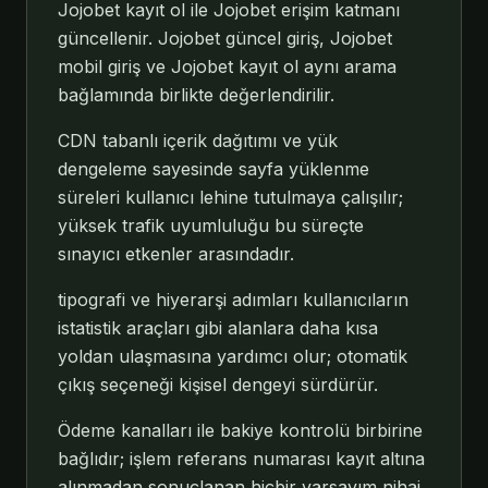
Jojobet kayıt ol ile Jojobet erişim katmanı
güncellenir. Jojobet güncel giriş, Jojobet
mobil giriş ve Jojobet kayıt ol aynı arama
bağlamında birlikte değerlendirilir.
CDN tabanlı içerik dağıtımı ve yük
dengeleme sayesinde sayfa yüklenme
süreleri kullanıcı lehine tutulmaya çalışılır;
yüksek trafik uyumluluğu bu süreçte
sınayıcı etkenler arasındadır.
tipografi ve hiyerarşi adımları kullanıcıların
istatistik araçları gibi alanlara daha kısa
yoldan ulaşmasına yardımcı olur; otomatik
çıkış seçeneği kişisel dengeyi sürdürür.
Ödeme kanalları ile bakiye kontrolü birbirine
bağlıdır; işlem referans numarası kayıt altına
alınmadan sonuçlanan hiçbir varsayım nihai