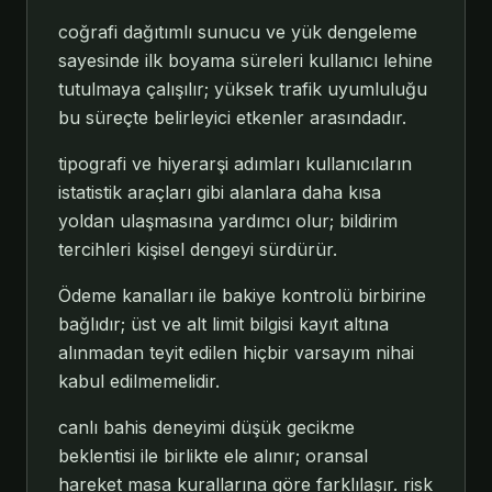
coğrafi dağıtımlı sunucu ve yük dengeleme
sayesinde ilk boyama süreleri kullanıcı lehine
tutulmaya çalışılır; yüksek trafik uyumluluğu
bu süreçte belirleyici etkenler arasındadır.
tipografi ve hiyerarşi adımları kullanıcıların
istatistik araçları gibi alanlara daha kısa
yoldan ulaşmasına yardımcı olur; bildirim
tercihleri kişisel dengeyi sürdürür.
Ödeme kanalları ile bakiye kontrolü birbirine
bağlıdır; üst ve alt limit bilgisi kayıt altına
alınmadan teyit edilen hiçbir varsayım nihai
kabul edilmemelidir.
canlı bahis deneyimi düşük gecikme
beklentisi ile birlikte ele alınır; oransal
hareket masa kurallarına göre farklılaşır. risk