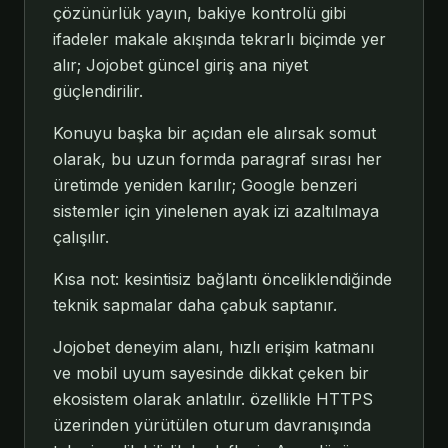
çözünürlük yayın, bakiye kontrolü gibi
ifadeler makale akışında tekrarlı biçimde yer
alır; Jojobet güncel giriş ana niyet
güçlendirilir.
Konuyu başka bir açıdan ele alırsak somut
olarak, bu uzun formda paragraf sırası her
üretimde yeniden karılır; Google benzeri
sistemler için yinelenen ayak izi azaltılmaya
çalışılır.
Kısa not: kesintisiz bağlantı önceliklendiğinde
teknik sapmalar daha çabuk saptanır.
Jojobet deneyim alanı, hızlı erişim katmanı
ve mobil uyum sayesinde dikkat çeken bir
ekosistem olarak anlatılır. özellikle HTTPS
üzerinden yürütülen oturum davranışında