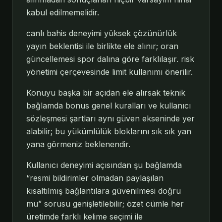
kabul edilmemelidir.
canlı bahis deneyimi yüksek çözünürlük
yayın beklentisi ile birlikte ele alınır; oran
güncellemesi spor dalına göre farklılaşır. risk
yönetimi çerçevesinde limit kullanımı önerilir.
Konuyu başka bir açıdan ele alırsak teknik
bağlamda bonus genel kuralları ve kullanıcı
sözleşmesi şartları aynı güven ekseninde yer
alabilir; bu yükümlülük bloklarını sık sık yan
yana görmeniz beklenendir.
Kullanıcı deneyimi açısından şu bağlamda
“resmi bildirimler olmadan paylaşılan
kısaltılmış bağlantılara güvenilmesi doğru
mu” sorusu genişletilebilir; özet cümle her
üretimde farklı kelime seçimi ile