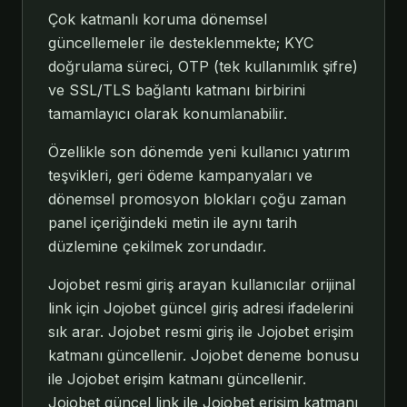
Çok katmanlı koruma dönemsel
güncellemeler ile desteklenmekte; KYC
doğrulama süreci, OTP (tek kullanımlık şifre)
ve SSL/TLS bağlantı katmanı birbirini
tamamlayıcı olarak konumlanabilir.
Özellikle son dönemde yeni kullanıcı yatırım
teşvikleri, geri ödeme kampanyaları ve
dönemsel promosyon blokları çoğu zaman
panel içeriğindeki metin ile aynı tarih
düzlemine çekilmek zorundadır.
Jojobet resmi giriş arayan kullanıcılar orijinal
link için Jojobet güncel giriş adresi ifadelerini
sık arar. Jojobet resmi giriş ile Jojobet erişim
katmanı güncellenir. Jojobet deneme bonusu
ile Jojobet erişim katmanı güncellenir.
Jojobet güncel link ile Jojobet erişim katmanı