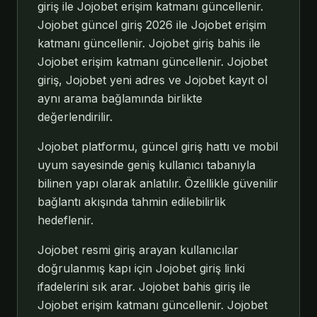
giriş ile Jojobet erişim katmanı güncellenir.
Jojobet güncel giriş 2026 ile Jojobet erişim
katmanı güncellenir. Jojobet giriş bahis ile
Jojobet erişim katmanı güncellenir. Jojobet
giriş, Jojobet yeni adres ve Jojobet kayıt ol
aynı arama bağlamında birlikte
değerlendirilir.
Jojobet platformu, güncel giriş hattı ve mobil
uyum sayesinde geniş kullanıcı tabanıyla
bilinen yapı olarak anlatılır. Özellikle güvenilir
bağlantı akışında tahmin edilebilirlik
hedeflenir.
Jojobet resmi giriş arayan kullanıcılar
doğrulanmış kapı için Jojobet giriş linki
ifadelerini sık arar. Jojobet bahis giriş ile
Jojobet erişim katmanı güncellenir. Jojobet