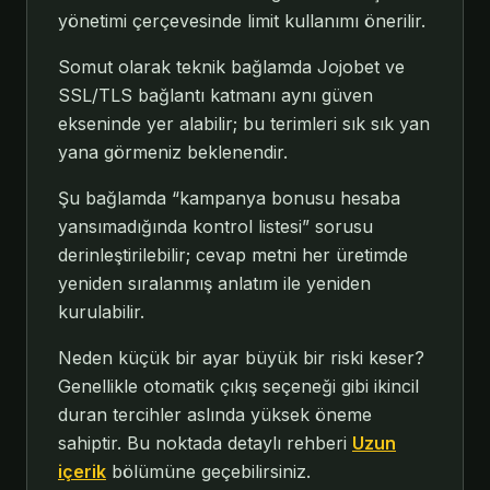
yönetimi çerçevesinde limit kullanımı önerilir.
Somut olarak teknik bağlamda Jojobet ve
SSL/TLS bağlantı katmanı aynı güven
ekseninde yer alabilir; bu terimleri sık sık yan
yana görmeniz beklenendir.
Şu bağlamda “kampanya bonusu hesaba
yansımadığında kontrol listesi” sorusu
derinleştirilebilir; cevap metni her üretimde
yeniden sıralanmış anlatım ile yeniden
kurulabilir.
Neden küçük bir ayar büyük bir riski keser?
Genellikle otomatik çıkış seçeneği gibi ikincil
duran tercihler aslında yüksek öneme
sahiptir. Bu noktada detaylı rehberi
Uzun
içerik
bölümüne geçebilirsiniz.