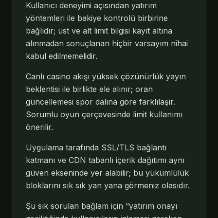
Kullanıcı deneyimi açısından yatırım
yöntemleri ile bakiye kontrolü birbirine
bağlıdır; üst ve alt limit bilgisi kayıt altına
alınmadan sonuçlanan hiçbir varsayım nihai
kabul edilmemelidir.
Canlı casino akışı yüksek çözünürlük yayın
beklentisi ile birlikte ele alınır; oran
güncellemesi spor dalına göre farklılaşır.
Sorumlu oyun çerçevesinde limit kullanımı
önerilir.
Uygulama tarafında SSL/TLS bağlantı
katmanı ve CDN tabanlı içerik dağıtımı aynı
güven ekseninde yer alabilir; bu yükümlülük
bloklarını sık sık yan yana görmeniz olasıdır.
Şu sık sorulan bağlam için “yatırım onayı