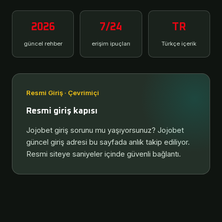
2026
7/24
TR
güncel rehber
erişim ipuçları
Türkçe içerik
Resmi Giriş · Çevrimiçi
Resmi giriş kapısı
Jojobet giriş sorunu mu yaşıyorsunuz? Jojobet
güncel giriş adresi bu sayfada anlık takip ediliyor.
Resmi siteye saniyeler içinde güvenli bağlantı.