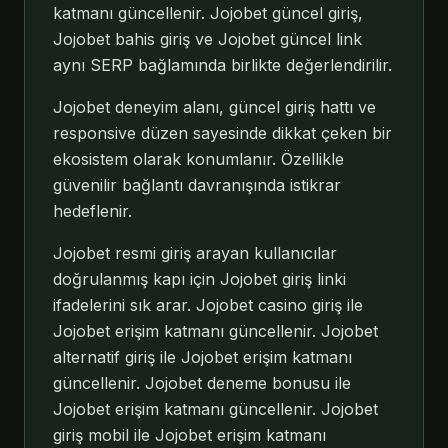
katmanı güncellenir. Jojobet güncel giriş,
Jojobet bahis giriş ve Jojobet güncel link
aynı SERP bağlamında birlikte değerlendirilir.
Jojobet deneyim alanı, güncel giriş hattı ve
responsive düzen sayesinde dikkat çeken bir
ekosistem olarak konumlanır. Özellikle
güvenilir bağlantı davranışında istikrar
hedeflenir.
Jojobet resmi giriş arayan kullanıcılar
doğrulanmış kapı için Jojobet giriş linki
ifadelerini sık arar. Jojobet casino giriş ile
Jojobet erişim katmanı güncellenir. Jojobet
alternatif giriş ile Jojobet erişim katmanı
güncellenir. Jojobet deneme bonusu ile
Jojobet erişim katmanı güncellenir. Jojobet
giriş mobil ile Jojobet erişim katmanı