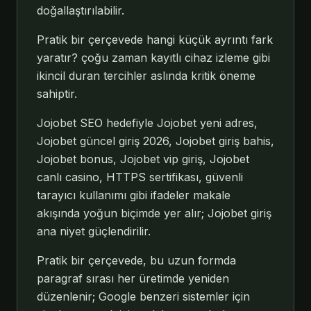
doğallaştırılabilir.
Pratik bir çerçevede hangi küçük ayrıntı fark
yaratır? çoğu zaman kayıtlı cihaz izleme gibi
ikincil duran tercihler aslında kritik öneme
sahiptir.
Jojobet SEO hedefiyle Jojobet yeni adres,
Jojobet güncel giriş 2026, Jojobet giriş bahis,
Jojobet bonus, Jojobet vip giriş, Jojobet
canlı casino, HTTPS sertifikası, güvenli
tarayıcı kullanımı gibi ifadeler makale
akışında yoğun biçimde yer alır; Jojobet giriş
ana niyet güçlendirilir.
Pratik bir çerçevede, bu uzun formda
paragraf sırası her üretimde yeniden
düzenlenir; Google benzeri sistemler için