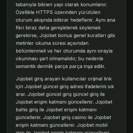
tabanıyla bilinen yapı olarak konumlanır.
Özellikle HTTPS üzerinden yürütülen
oturum akışında istikrar hedeflenir. Aynı ana
fikri biraz daha genişleterek söylemek
gerekirse, Jojobet bonus genel kuralları gibi
metinler okuma süresi açısından
bölümlenmeli ve her oturumda aynı sırayla
okunması şart olmamalıdır; bu nedenle
semantik derinlik parça parça inşa edilir.
Jojobet giriş arayan kullanıcılar orijinal link
için Jojobet güncel giriş adresi ifadelerini sık
arar. Jojobet güncel giriş güncel giriş ile
Jojobet erişim katmanı güncellenir. Jojobet
bahis giriş ile Jojobet erişim katmanı
güncellenir. Jojobet giriş casino ile Jojobet
erişim katmanı güncellenir. Jojobet mobil
giriş ile Jojobet erişim katmanı güncellenir.