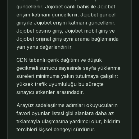
güncellenir. Jojobet canlı bahis ile Jojobet
erişim katmanı güncellenir. Jojobet güncel
giriş ile Jojobet erişim katmanı güncellenir.
Jojobet casino giriş, Jojobet mobil giriş ve
Jojobet orijinal giriş aynı arama bağlamında
yan yana değerlendirilir.
CDN tabanlı içerik dağıtımı ve düşük
gecikmeli sunucu sayesinde sayfa yüklenme
süreleri minimuma yakın tutulmaya çalışılır;
yüksek trafik uyumluluğu bu süreçte
sınayıcı etkenler arasındadır.
Arayüz sadeleştirme adımları okuyucuların
favori oyunlar listesi gibi alanlara daha az
tıklamayla ulaşmasına yardımcı olur; bildirim
tercihleri kişisel dengeyi sürdürür.