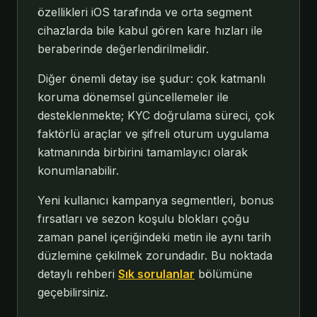
özellikleri iOS tarafında ve orta segment
cihazlarda bile kabul gören kare hızları ile
beraberinde değerlendirilmelidir.
Diğer önemli detay ise şudur: çok katmanlı
koruma dönemsel güncellemeler ile
desteklenmekte; KYC doğrulama süreci, çok
faktörlü araçlar ve şifreli oturum uygulama
katmanında birbirini tamamlayıcı olarak
konumlanabilir.
Yeni kullanıcı kampanya segmentleri, bonus
fırsatları ve sezon koşulu blokları çoğu
zaman panel içeriğindeki metin ile aynı tarih
düzlemine çekilmek zorundadır. Bu noktada
detaylı rehberi
Sık sorulanlar
bölümüne
geçebilirsiniz.