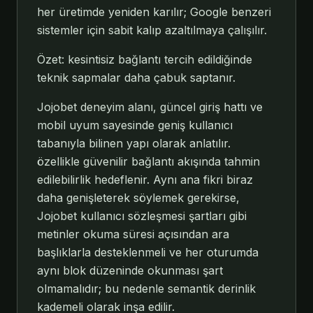
her üretimde yeniden karılır; Google benzeri
sistemler için sabit kalıp azaltılmaya çalışılır.
Özet: kesintisiz bağlantı tercih edildiğinde
teknik sapmalar daha çabuk saptanır.
Jojobet deneyim alanı, güncel giriş hattı ve
mobil uyum sayesinde geniş kullanıcı
tabanıyla bilinen yapı olarak anlatılır.
özellikle güvenilir bağlantı akışında tahmin
edilebilirlik hedeflenir. Aynı ana fikri biraz
daha genişleterek söylemek gerekirse,
Jojobet kullanıcı sözleşmesi şartları gibi
metinler okuma süresi açısından ara
başlıklarla desteklenmeli ve her oturumda
aynı blok düzeninde okunması şart
olmamalıdır; bu nedenle semantik derinlik
kademeli olarak inşa edilir.