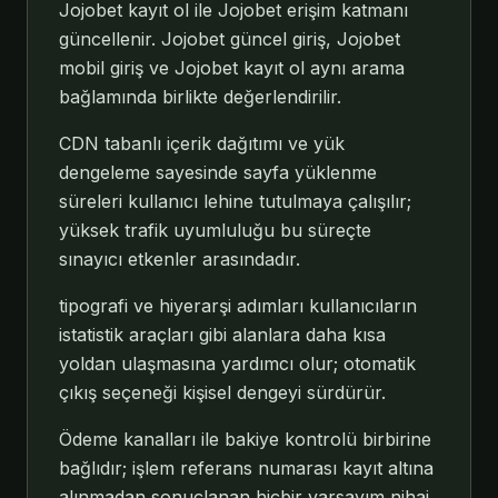
Jojobet kayıt ol ile Jojobet erişim katmanı
güncellenir. Jojobet güncel giriş, Jojobet
mobil giriş ve Jojobet kayıt ol aynı arama
bağlamında birlikte değerlendirilir.
CDN tabanlı içerik dağıtımı ve yük
dengeleme sayesinde sayfa yüklenme
süreleri kullanıcı lehine tutulmaya çalışılır;
yüksek trafik uyumluluğu bu süreçte
sınayıcı etkenler arasındadır.
tipografi ve hiyerarşi adımları kullanıcıların
istatistik araçları gibi alanlara daha kısa
yoldan ulaşmasına yardımcı olur; otomatik
çıkış seçeneği kişisel dengeyi sürdürür.
Ödeme kanalları ile bakiye kontrolü birbirine
bağlıdır; işlem referans numarası kayıt altına
alınmadan sonuçlanan hiçbir varsayım nihai