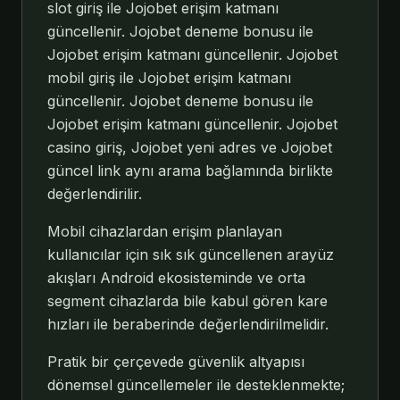
slot giriş ile Jojobet erişim katmanı
güncellenir. Jojobet deneme bonusu ile
Jojobet erişim katmanı güncellenir. Jojobet
mobil giriş ile Jojobet erişim katmanı
güncellenir. Jojobet deneme bonusu ile
Jojobet erişim katmanı güncellenir. Jojobet
casino giriş, Jojobet yeni adres ve Jojobet
güncel link aynı arama bağlamında birlikte
değerlendirilir.
Mobil cihazlardan erişim planlayan
kullanıcılar için sık sık güncellenen arayüz
akışları Android ekosisteminde ve orta
segment cihazlarda bile kabul gören kare
hızları ile beraberinde değerlendirilmelidir.
Pratik bir çerçevede güvenlik altyapısı
dönemsel güncellemeler ile desteklenmekte;