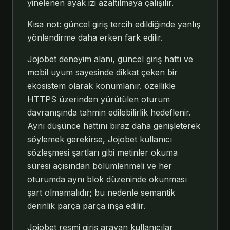
yinelenen ayak izi azaltılmaya çalışılır.
Kısa not: güncel giriş tercih edildiğinde yanlış
yönlendirme daha erken fark edilir.
Jojobet deneyim alanı, güncel giriş hattı ve
mobil uyum sayesinde dikkat çeken bir
ekosistem olarak konumlanır. özellikle
HTTPS üzerinden yürütülen oturum
davranışında tahmin edilebilirlik hedeflenir.
Aynı düşünce hattını biraz daha genişleterek
söylemek gerekirse, Jojobet kullanıcı
sözleşmesi şartları gibi metinler okuma
süresi açısından bölümlenmeli ve her
oturumda aynı blok düzeninde okunması
şart olmamalıdır; bu nedenle semantik
derinlik parça parça inşa edilir.
Jojobet resmi giriş arayan kullanıcılar