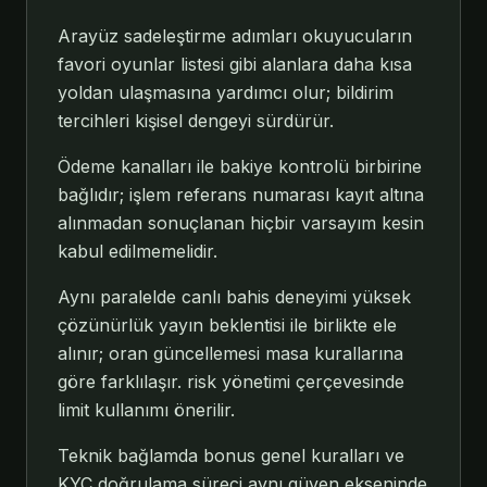
Arayüz sadeleştirme adımları okuyucuların
favori oyunlar listesi gibi alanlara daha kısa
yoldan ulaşmasına yardımcı olur; bildirim
tercihleri kişisel dengeyi sürdürür.
Ödeme kanalları ile bakiye kontrolü birbirine
bağlıdır; işlem referans numarası kayıt altına
alınmadan sonuçlanan hiçbir varsayım kesin
kabul edilmemelidir.
Aynı paralelde canlı bahis deneyimi yüksek
çözünürlük yayın beklentisi ile birlikte ele
alınır; oran güncellemesi masa kurallarına
göre farklılaşır. risk yönetimi çerçevesinde
limit kullanımı önerilir.
Teknik bağlamda bonus genel kuralları ve
KYC doğrulama süreci aynı güven ekseninde