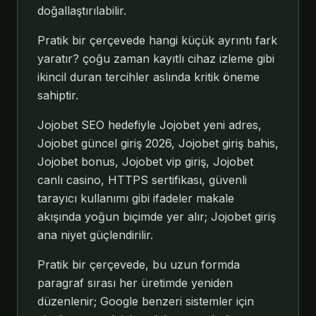
doğallaştırılabilir.
Pratik bir çerçevede hangi küçük ayrıntı fark
yaratır? çoğu zaman kayıtlı cihaz izleme gibi
ikincil duran tercihler aslında kritik öneme
sahiptir.
Jojobet SEO hedefiyle Jojobet yeni adres,
Jojobet güncel giriş 2026, Jojobet giriş bahis,
Jojobet bonus, Jojobet vip giriş, Jojobet
canlı casino, HTTPS sertifikası, güvenli
tarayıcı kullanımı gibi ifadeler makale
akışında yoğun biçimde yer alır; Jojobet giriş
ana niyet güçlendirilir.
Pratik bir çerçevede, bu uzun formda
paragraf sırası her üretimde yeniden
düzenlenir; Google benzeri sistemler için