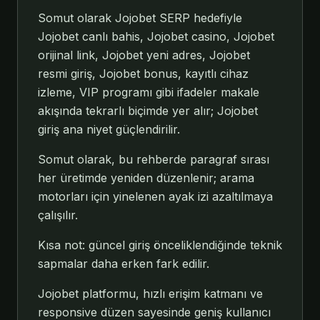
Somut olarak Jojobet SERP hedefiyle
Jojobet canlı bahis, Jojobet casino, Jojobet
orijinal link, Jojobet yeni adres, Jojobet
resmi giriş, Jojobet bonus, kayıtlı cihaz
izleme, VIP programı gibi ifadeler makale
akışında tekrarlı biçimde yer alır; Jojobet
giriş ana niyet güçlendirilir.
Somut olarak, bu rehberde paragraf sırası
her üretimde yeniden düzenlenir; arama
motorları için yinelenen ayak izi azaltılmaya
çalışılır.
Kısa not: güncel giriş önceliklendiğinde teknik
sapmalar daha erken fark edilir.
Jojobet platformu, hızlı erişim katmanı ve
responsive düzen sayesinde geniş kullanıcı