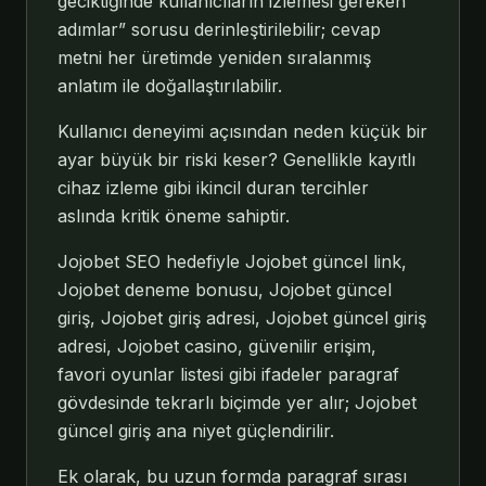
geciktiğinde kullanıcıların izlemesi gereken
adımlar” sorusu derinleştirilebilir; cevap
metni her üretimde yeniden sıralanmış
anlatım ile doğallaştırılabilir.
Kullanıcı deneyimi açısından neden küçük bir
ayar büyük bir riski keser? Genellikle kayıtlı
cihaz izleme gibi ikincil duran tercihler
aslında kritik öneme sahiptir.
Jojobet SEO hedefiyle Jojobet güncel link,
Jojobet deneme bonusu, Jojobet güncel
giriş, Jojobet giriş adresi, Jojobet güncel giriş
adresi, Jojobet casino, güvenilir erişim,
favori oyunlar listesi gibi ifadeler paragraf
gövdesinde tekrarlı biçimde yer alır; Jojobet
güncel giriş ana niyet güçlendirilir.
Ek olarak, bu uzun formda paragraf sırası