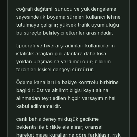
coğrafi dağıtımlı sunucu ve yük dengeleme
sayesinde ilk boyama süreleri kullanıcı lehine
tutulmaya çalışılır; yüksek trafik uyumluluğu
bu süreçte belirleyici etkenler arasındadır.
tipografi ve hiyerarşi adımları kullanıcıların
istatistik araçları gibi alanlara daha kısa
yoldan ulaşmasına yardımcı olur; bildirim
tercihleri kişisel dengeyi sürdürür.
Ödeme kanalları ile bakiye kontrolü birbirine
bağlıdır; üst ve alt limit bilgisi kayıt altına
alınmadan teyit edilen hiçbir varsayım nihai
kabul edilmemelidir.
canlı bahis deneyimi düşük gecikme
beklentisi ile birlikte ele alınır; oransal
hareket masa kurallarına göre farklılaşır. risk