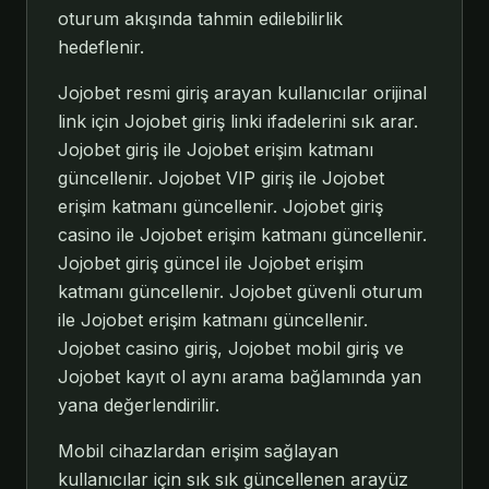
oturum akışında tahmin edilebilirlik
hedeflenir.
Jojobet resmi giriş arayan kullanıcılar orijinal
link için Jojobet giriş linki ifadelerini sık arar.
Jojobet giriş ile Jojobet erişim katmanı
güncellenir. Jojobet VIP giriş ile Jojobet
erişim katmanı güncellenir. Jojobet giriş
casino ile Jojobet erişim katmanı güncellenir.
Jojobet giriş güncel ile Jojobet erişim
katmanı güncellenir. Jojobet güvenli oturum
ile Jojobet erişim katmanı güncellenir.
Jojobet casino giriş, Jojobet mobil giriş ve
Jojobet kayıt ol aynı arama bağlamında yan
yana değerlendirilir.
Mobil cihazlardan erişim sağlayan
kullanıcılar için sık sık güncellenen arayüz