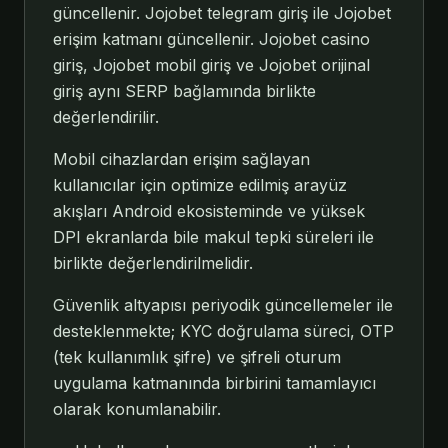
güncellenir. Jojobet telegram giriş ile Jojobet
erişim katmanı güncellenir. Jojobet casino
giriş, Jojobet mobil giriş ve Jojobet orijinal
giriş aynı SERP bağlamında birlikte
değerlendirilir.
Mobil cihazlardan erişim sağlayan
kullanıcılar için optimize edilmiş arayüz
akışları Android ekosisteminde ve yüksek
DPI ekranlarda bile makul tepki süreleri ile
birlikte değerlendirilmelidir.
Güvenlik altyapısı periyodik güncellemeler ile
desteklenmekte; KYC doğrulama süreci, OTP
(tek kullanımlık şifre) ve şifreli oturum
uygulama katmanında birbirini tamamlayıcı
olarak konumlanabilir.