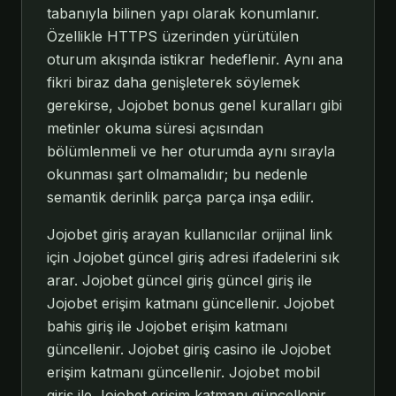
tabanıyla bilinen yapı olarak konumlanır.
Özellikle HTTPS üzerinden yürütülen
oturum akışında istikrar hedeflenir. Aynı ana
fikri biraz daha genişleterek söylemek
gerekirse, Jojobet bonus genel kuralları gibi
metinler okuma süresi açısından
bölümlenmeli ve her oturumda aynı sırayla
okunması şart olmamalıdır; bu nedenle
semantik derinlik parça parça inşa edilir.
Jojobet giriş arayan kullanıcılar orijinal link
için Jojobet güncel giriş adresi ifadelerini sık
arar. Jojobet güncel giriş güncel giriş ile
Jojobet erişim katmanı güncellenir. Jojobet
bahis giriş ile Jojobet erişim katmanı
güncellenir. Jojobet giriş casino ile Jojobet
erişim katmanı güncellenir. Jojobet mobil
giriş ile Jojobet erişim katmanı güncellenir.