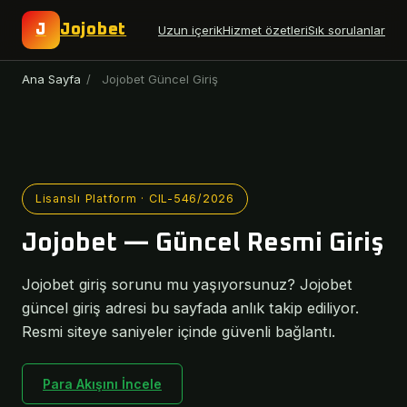
Ana
J
Jojobet
Uzun içerik
Hizmet özetleri
Sık sorulanlar
İçeriğe
Geç
Ana Sayfa
/
Jojobet Güncel Giriş
Lisanslı Platform · CIL-546/2026
Jojobet — Güncel Resmi Giriş
Jojobet giriş sorunu mu yaşıyorsunuz? Jojobet
güncel giriş adresi bu sayfada anlık takip ediliyor.
Resmi siteye saniyeler içinde güvenli bağlantı.
Para Akışını İncele