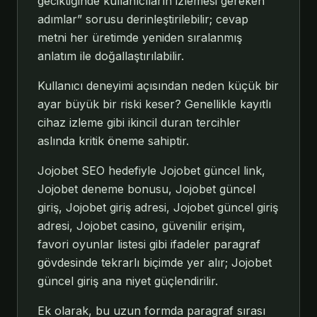
geciktiğinde kullanıcıların izlemesi gereken
adımlar” sorusu derinleştirilebilir; cevap
metni her üretimde yeniden sıralanmış
anlatım ile doğallaştırılabilir.
Kullanıcı deneyimi açısından neden küçük bir
ayar büyük bir riski keser? Genellikle kayıtlı
cihaz izleme gibi ikincil duran tercihler
aslında kritik öneme sahiptir.
Jojobet SEO hedefiyle Jojobet güncel link,
Jojobet deneme bonusu, Jojobet güncel
giriş, Jojobet giriş adresi, Jojobet güncel giriş
adresi, Jojobet casino, güvenilir erişim,
favori oyunlar listesi gibi ifadeler paragraf
gövdesinde tekrarlı biçimde yer alır; Jojobet
güncel giriş ana niyet güçlendirilir.
Ek olarak, bu uzun formda paragraf sırası