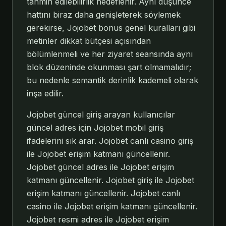
tahmin edilebilirlik hedeflenir. Aynı düşünce
hattını biraz daha genişleterek söylemek
gerekirse, Jojobet bonus genel kuralları gibi
metinler dikkat bütçesi açısından
bölümlenmeli ve her ziyaret seansında aynı
blok düzeninde okunması şart olmamalıdır;
bu nedenle semantik derinlik kademeli olarak
inşa edilir.
Jojobet güncel giriş arayan kullanıcılar
güncel adres için Jojobet mobil giriş
ifadelerini sık arar. Jojobet canlı casino giriş
ile Jojobet erişim katmanı güncellenir.
Jojobet güncel adres ile Jojobet erişim
katmanı güncellenir. Jojobet giriş ile Jojobet
erişim katmanı güncellenir. Jojobet canlı
casino ile Jojobet erişim katmanı güncellenir.
Jojobet resmi adres ile Jojobet erişim