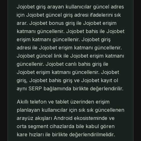
Jojobet giriş arayan kullanıcılar güncel adres
için Jojobet güncel giriş adresi ifadelerini sık
arar. Jojobet bonus giriş ile Jojobet erişim
katmanı güncellenir. Jojobet bahis ile Jojobet
erişim katmanı güncellenir. Jojobet giriş
adresi ile Jojobet erişim katmanı güncellenir.
Jojobet güncel link ile Jojobet erişim katmanı
güncellenir. Jojobet canlı bahis giriş ile
Jojobet erişim katmanı güncellenir. Jojobet
giriş, Jojobet bahis giriş ve Jojobet kayıt ol
aynı SERP bağlamında birlikte değerlendirilir.
Akıllı telefon ve tablet üzerinden erişim
planlayan kullanıcılar için sık sık güncellenen
arayüz akışları Android ekosisteminde ve
orta segment cihazlarda bile kabul gören
kare hızları ile birlikte değerlendirilmelidir.