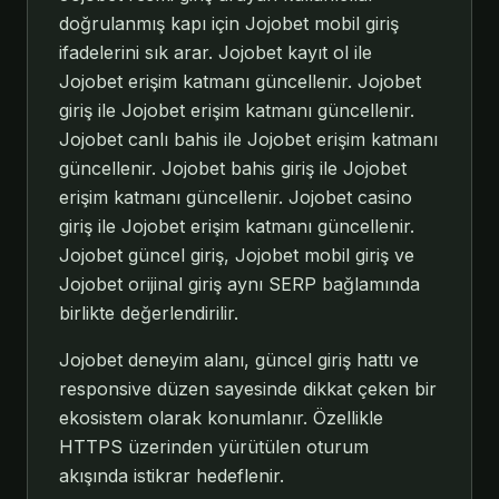
doğrulanmış kapı için Jojobet mobil giriş
ifadelerini sık arar. Jojobet kayıt ol ile
Jojobet erişim katmanı güncellenir. Jojobet
giriş ile Jojobet erişim katmanı güncellenir.
Jojobet canlı bahis ile Jojobet erişim katmanı
güncellenir. Jojobet bahis giriş ile Jojobet
erişim katmanı güncellenir. Jojobet casino
giriş ile Jojobet erişim katmanı güncellenir.
Jojobet güncel giriş, Jojobet mobil giriş ve
Jojobet orijinal giriş aynı SERP bağlamında
birlikte değerlendirilir.
Jojobet deneyim alanı, güncel giriş hattı ve
responsive düzen sayesinde dikkat çeken bir
ekosistem olarak konumlanır. Özellikle
HTTPS üzerinden yürütülen oturum
akışında istikrar hedeflenir.