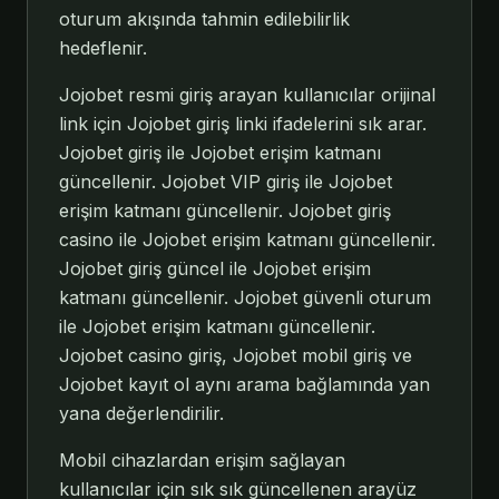
oturum akışında tahmin edilebilirlik
hedeflenir.
Jojobet resmi giriş arayan kullanıcılar orijinal
link için Jojobet giriş linki ifadelerini sık arar.
Jojobet giriş ile Jojobet erişim katmanı
güncellenir. Jojobet VIP giriş ile Jojobet
erişim katmanı güncellenir. Jojobet giriş
casino ile Jojobet erişim katmanı güncellenir.
Jojobet giriş güncel ile Jojobet erişim
katmanı güncellenir. Jojobet güvenli oturum
ile Jojobet erişim katmanı güncellenir.
Jojobet casino giriş, Jojobet mobil giriş ve
Jojobet kayıt ol aynı arama bağlamında yan
yana değerlendirilir.
Mobil cihazlardan erişim sağlayan
kullanıcılar için sık sık güncellenen arayüz