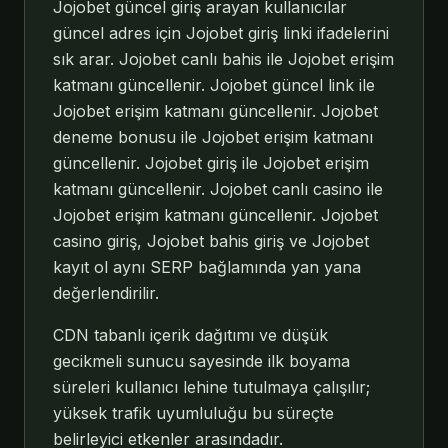
Jojobet güncel giriş arayan kullanıcılar
güncel adres için Jojobet giriş linki ifadelerini
sık arar. Jojobet canlı bahis ile Jojobet erişim
katmanı güncellenir. Jojobet güncel link ile
Jojobet erişim katmanı güncellenir. Jojobet
deneme bonusu ile Jojobet erişim katmanı
güncellenir. Jojobet giriş ile Jojobet erişim
katmanı güncellenir. Jojobet canlı casino ile
Jojobet erişim katmanı güncellenir. Jojobet
casino giriş, Jojobet bahis giriş ve Jojobet
kayıt ol aynı SERP bağlamında yan yana
değerlendirilir.
CDN tabanlı içerik dağıtımı ve düşük
gecikmeli sunucu sayesinde ilk boyama
süreleri kullanıcı lehine tutulmaya çalışılır;
yüksek trafik uyumluluğu bu süreçte
belirleyici etkenler arasındadır.