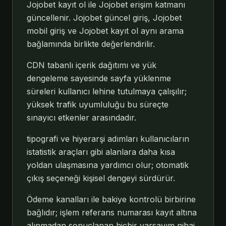
Jojobet kayıt ol ile Jojobet erişim katmanı
güncellenir. Jojobet güncel giriş, Jojobet
mobil giriş ve Jojobet kayıt ol aynı arama
bağlamında birlikte değerlendirilir.
CDN tabanlı içerik dağıtımı ve yük
dengeleme sayesinde sayfa yüklenme
süreleri kullanıcı lehine tutulmaya çalışılır;
yüksek trafik uyumluluğu bu süreçte
sınayıcı etkenler arasındadır.
tipografi ve hiyerarşi adımları kullanıcıların
istatistik araçları gibi alanlara daha kısa
yoldan ulaşmasına yardımcı olur; otomatik
çıkış seçeneği kişisel dengeyi sürdürür.
Ödeme kanalları ile bakiye kontrolü birbirine
bağlıdır; işlem referans numarası kayıt altına
alınmadan sonuçlanan hiçbir varsayım nihai