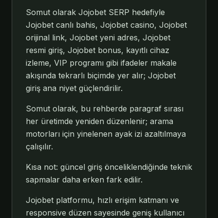
Somut olarak Jojobet SERP hedefiyle
Jojobet canlı bahis, Jojobet casino, Jojobet
orijinal link, Jojobet yeni adres, Jojobet
resmi giriş, Jojobet bonus, kayıtlı cihaz
izleme, VIP programı gibi ifadeler makale
akışında tekrarlı biçimde yer alır; Jojobet
giriş ana niyet güçlendirilir.
Somut olarak, bu rehberde paragraf sırası
her üretimde yeniden düzenlenir; arama
motorları için yinelenen ayak izi azaltılmaya
çalışılır.
Kısa not: güncel giriş önceliklendiğinde teknik
sapmalar daha erken fark edilir.
Jojobet platformu, hızlı erişim katmanı ve
responsive düzen sayesinde geniş kullanıcı