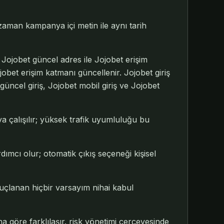
man kampanya içi metin ile aynı tarih
r. Jojobet güncel adres ile Jojobet erişim
jobet erişim katmanı güncellenir. Jojobet giriş
güncel giriş, Jojobet mobil giriş ve Jojobet
a çalışılır; yüksek trafik uyumluluğu bu
rdımcı olur; otomatik çıkış seçeneği kişisel
nuçlanan hiçbir varsayım nihai kabul
na göre farklılaşır. risk yönetimi çerçevesinde