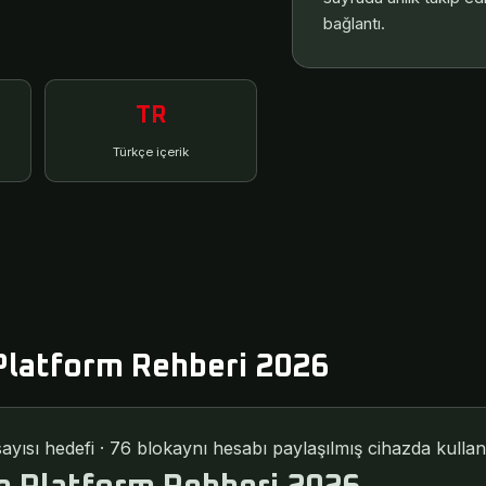
bağlantı.
TR
Türkçe içerik
Platform Rehberi 2026
ayısı hedefi · 76 blok
aynı hesabı paylaşılmış cihazda kullan