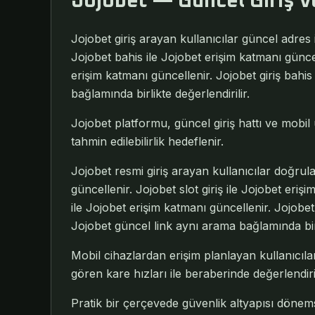
Jojobet — Güncel Giriş v
Jojobet giriş arayan kullanıcılar güncel adres i
Jojobet bahis ile Jojobet erişim katmanı güncel
erişim katmanı güncellenir. Jojobet giriş bahis
bağlamında birlikte değerlendirilir.
Jojobet platformu, güncel giriş hattı ve mobil 
tahmin edilebilirlik hedeflenir.
Jojobet resmi giriş arayan kullanıcılar doğrulan
güncellenir. Jojobet slot giriş ile Jojobet eri
ile Jojobet erişim katmanı güncellenir. Jojobe
Jojobet güncel link aynı arama bağlamında birli
Mobil cihazlardan erişim planlayan kullanıcıla
gören kare hızları ile beraberinde değerlendiril
Pratik bir çerçevede güvenlik altyapısı dönem