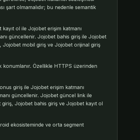
sı şart olmamalıdır; bu nedenle semantik
t kayıt ol ile Jojobet erişim katmanı
anı güncellenir. Jojobet bahis giriş ile Jojobet
Jojobet mobil giriş ve Jojobet orijinal giriş
rak konumlanır. Özellikle HTTPS üzerinden
bonus giriş ile Jojobet erişim katmanı
manı güncellenir. Jojobet güncel link ile
giriş, Jojobet bahis giriş ve Jojobet kayıt ol
Android ekosisteminde ve orta segment