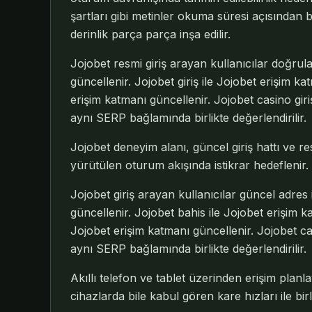
şartları gibi metinler okuma süresi açısında
derinlik parça parça inşa edilir.
Jojobet resmi giriş arayan kullanıcılar doğrulan
güncellenir. Jojobet giriş ile Jojobet erişim ka
erişim katmanı güncellenir. Jojobet casino giriş
aynı SERP bağlamında birlikte değerlendirilir.
Jojobet deneyim alanı, güncel giriş hattı ve
yürütülen oturum akışında istikrar hedeflenir.
Jojobet giriş arayan kullanıcılar güncel adres i
güncellenir. Jojobet bahis ile Jojobet erişim ka
Jojobet erişim katmanı güncellenir. Jojobet canl
aynı SERP bağlamında birlikte değerlendirilir.
Akıllı telefon ve tablet üzerinden erişim plan
cihazlarda bile kabul gören kare hızları ile birl