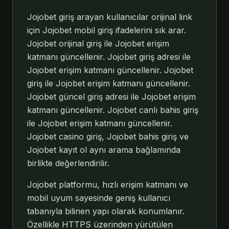
Jojobet giriş arayan kullanıcılar orijinal link
için Jojobet mobil giriş ifadelerini sık arar.
Jojobet orijinal giriş ile Jojobet erişim
katmanı güncellenir. Jojobet giriş adresi ile
Jojobet erişim katmanı güncellenir. Jojobet
giriş ile Jojobet erişim katmanı güncellenir.
Jojobet güncel giriş adresi ile Jojobet erişim
katmanı güncellenir. Jojobet canlı bahis giriş
ile Jojobet erişim katmanı güncellenir.
Jojobet casino giriş, Jojobet bahis giriş ve
Jojobet kayıt ol aynı arama bağlamında
birlikte değerlendirilir.
Jojobet platformu, hızlı erişim katmanı ve
mobil uyum sayesinde geniş kullanıcı
tabanıyla bilinen yapı olarak konumlanır.
Özellikle HTTPS üzerinden yürütülen