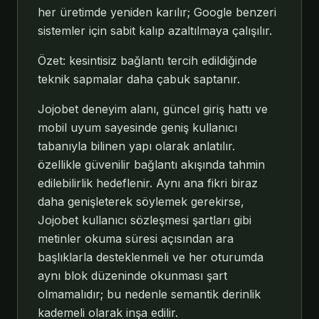
her üretimde yeniden karılır; Google benzeri
sistemler için sabit kalıp azaltılmaya çalışılır.
Özet: kesintisiz bağlantı tercih edildiğinde
teknik sapmalar daha çabuk saptanır.
Jojobet deneyim alanı, güncel giriş hattı ve
mobil uyum sayesinde geniş kullanıcı
tabanıyla bilinen yapı olarak anlatılır.
özellikle güvenilir bağlantı akışında tahmin
edilebilirlik hedeflenir. Aynı ana fikri biraz
daha genişleterek söylemek gerekirse,
Jojobet kullanıcı sözleşmesi şartları gibi
metinler okuma süresi açısından ara
başlıklarla desteklenmeli ve her oturumda
aynı blok düzeninde okunması şart
olmamalıdır; bu nedenle semantik derinlik
kademeli olarak inşa edilir.