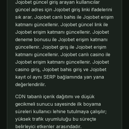
Jojobet güncel giriş arayan kullanıcılar
güncel adres için Jojobet giriş linki ifadelerini
sık arar. Jojobet canlı bahis ile Jojobet erişim
katmanı güncellenir. Jojobet güncel link ile
Jojobet erişim katmanı güncellenir. Jojobet
deneme bonusu ile Jojobet erişim katmanı
güncellenir. Jojobet giriş ile Jojobet erişim
katmanı güncellenir. Jojobet canlı casino ile
Jojobet erişim katmanı güncellenir. Jojobet
casino giriş, Jojobet bahis giriş ve Jojobet
kayıt ol aynı SERP bağlamında yan yana
değerlendirilir.
CDN tabanlı içerik dağıtımı ve düşük
gecikmeli sunucu sayesinde ilk boyama
süreleri kullanıcı lehine tutulmaya çalışılır;
yüksek trafik uyumluluğu bu süreçte
belirleyici etkenler arasındadır.