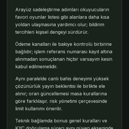
Arayüz sadeleştirme adımları okuyucuların
favori oyunlar listesi gibi alanlara daha kısa
yoldan ulaşmasına yardımcı olur; bildirim
tercihleri kişisel dengeyi sürdürür.
Ödeme kanalları ile bakiye kontrolü birbirine
bağlıdır; işlem referans numarası kayıt altına
alınmadan sonuçlanan hiçbir varsayım kesin
kabul edilmemelidir.
Aynı paralelde canlı bahis deneyimi yüksek
çözünürlük yayın beklentisi ile birlikte ele
alınır; oran güncellemesi masa kurallarına
göre farklılaşır. risk yönetimi çerçevesinde
limit kullanımı önerilir.
Teknik bağlamda bonus genel kuralları ve
KYC doğrulama süreci aynı güven ekseninde