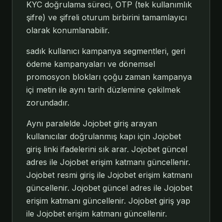
KYC doğrulama süreci, OTP (tek kullanımlık
şifre) ve şifreli oturum birbirini tamamlayıcı
olarak konumlanabilir.
sadık kullanıcı kampanya segmentleri, geri
ödeme kampanyaları ve dönemsel
promosyon blokları çoğu zaman kampanya
içi metin ile aynı tarih düzlemine çekilmek
zorundadır.
Aynı paralelde Jojobet giriş arayan
kullanıcılar doğrulanmış kapı için Jojobet
giriş linki ifadelerini sık arar. Jojobet güncel
adres ile Jojobet erişim katmanı güncellenir.
Jojobet resmi giriş ile Jojobet erişim katmanı
güncellenir. Jojobet güncel adres ile Jojobet
erişim katmanı güncellenir. Jojobet giriş yap
ile Jojobet erişim katmanı güncellenir.