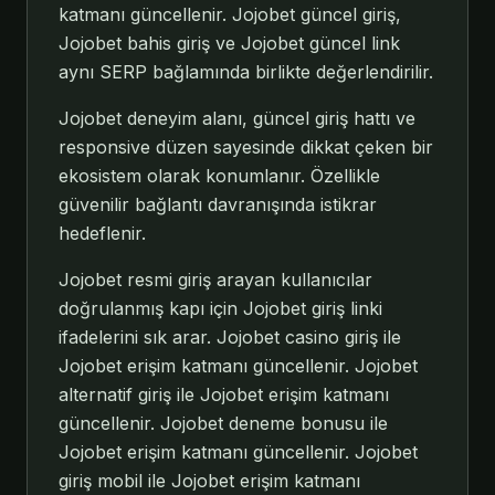
katmanı güncellenir. Jojobet güncel giriş,
Jojobet bahis giriş ve Jojobet güncel link
aynı SERP bağlamında birlikte değerlendirilir.
Jojobet deneyim alanı, güncel giriş hattı ve
responsive düzen sayesinde dikkat çeken bir
ekosistem olarak konumlanır. Özellikle
güvenilir bağlantı davranışında istikrar
hedeflenir.
Jojobet resmi giriş arayan kullanıcılar
doğrulanmış kapı için Jojobet giriş linki
ifadelerini sık arar. Jojobet casino giriş ile
Jojobet erişim katmanı güncellenir. Jojobet
alternatif giriş ile Jojobet erişim katmanı
güncellenir. Jojobet deneme bonusu ile
Jojobet erişim katmanı güncellenir. Jojobet
giriş mobil ile Jojobet erişim katmanı