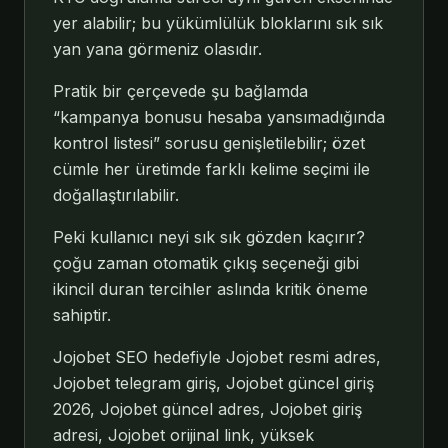
yer alabilir; bu yükümlülük bloklarını sık sık
yan yana görmeniz olasıdır.
Pratik bir çerçevede şu bağlamda
“kampanya bonusu hesaba yansımadığında
kontrol listesi” sorusu genişletilebilir; özet
cümle her üretimde farklı kelime seçimi ile
doğallaştırılabilir.
Peki kullanıcı neyi sık sık gözden kaçırır?
çoğu zaman otomatik çıkış seçeneği gibi
ikincil duran tercihler aslında kritik öneme
sahiptir.
Jojobet SEO hedefiyle Jojobet resmi adres,
Jojobet telegram giriş, Jojobet güncel giriş
2026, Jojobet güncel adres, Jojobet giriş
adresi, Jojobet orijinal link, yüksek