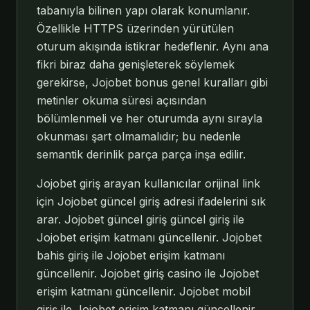
tabanıyla bilinen yapı olarak konumlanır.
Özellikle HTTPS üzerinden yürütülen
oturum akışında istikrar hedeflenir. Aynı ana
fikri biraz daha genişleterek söylemek
gerekirse, Jojobet bonus genel kuralları gibi
metinler okuma süresi açısından
bölümlenmeli ve her oturumda aynı sırayla
okunması şart olmamalıdır; bu nedenle
semantik derinlik parça parça inşa edilir.
Jojobet giriş arayan kullanıcılar orijinal link
için Jojobet güncel giriş adresi ifadelerini sık
arar. Jojobet güncel giriş güncel giriş ile
Jojobet erişim katmanı güncellenir. Jojobet
bahis giriş ile Jojobet erişim katmanı
güncellenir. Jojobet giriş casino ile Jojobet
erişim katmanı güncellenir. Jojobet mobil
giriş ile Jojobet erişim katmanı güncellenir.