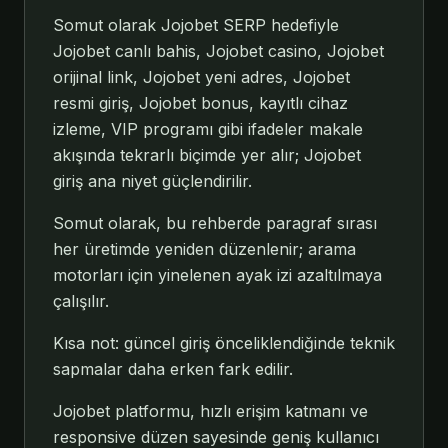
Somut olarak Jojobet SERP hedefiyle
Jojobet canlı bahis, Jojobet casino, Jojobet
orijinal link, Jojobet yeni adres, Jojobet
resmi giriş, Jojobet bonus, kayıtlı cihaz
izleme, VIP programı gibi ifadeler makale
akışında tekrarlı biçimde yer alır; Jojobet
giriş ana niyet güçlendirilir.
Somut olarak, bu rehberde paragraf sırası
her üretimde yeniden düzenlenir; arama
motorları için yinelenen ayak izi azaltılmaya
çalışılır.
Kısa not: güncel giriş önceliklendiğinde teknik
sapmalar daha erken fark edilir.
Jojobet platformu, hızlı erişim katmanı ve
responsive düzen sayesinde geniş kullanıcı