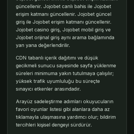
güncellenir. Jojobet canlı bahis ile Jojobet
erişim katmanı güncellenir. Jojobet güncel
giriş ile Jojobet erişim katmanı güncellenir.
Jojobet casino giriş, Jojobet mobil giriş ve
Jojobet orijinal giriş aynı arama bağlamında
yan yana değerlendirilir.
CDN tabanlı içerik dağıtımı ve düşük
gecikmeli sunucu sayesinde sayfa yüklenme
süreleri minimuma yakın tutulmaya çalışılır;
yüksek trafik uyumluluğu bu süreçte
sınayıcı etkenler arasındadır.
Arayüz sadeleştirme adımları okuyucuların
favori oyunlar listesi gibi alanlara daha az
tıklamayla ulaşmasına yardımcı olur; bildirim
tercihleri kişisel dengeyi sürdürür.