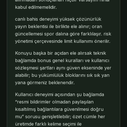
kabul edilmemelidir.
canlı bahis deneyimi yüksek çözünürlük
yayın beklentisi ile birlikte ele alınır; oran
güncellemesi spor dalına göre farklılaşır. risk
yönetimi çerçevesinde limit kullanımı önerilir.
Konuyu başka bir açıdan ele alırsak teknik
bağlamda bonus genel kuralları ve kullanıcı
sözleşmesi şartları aynı güven ekseninde yer
alabilir; bu yükümlülük bloklarını sık sık yan
yana görmeniz beklenendir.
Kullanıcı deneyimi açısından şu bağlamda
“resmi bildirimler olmadan paylaşılan
kısaltılmış bağlantılara güvenilmesi doğru
mu” sorusu genişletilebilir; özet cümle her
üretimde farklı kelime seçimi ile