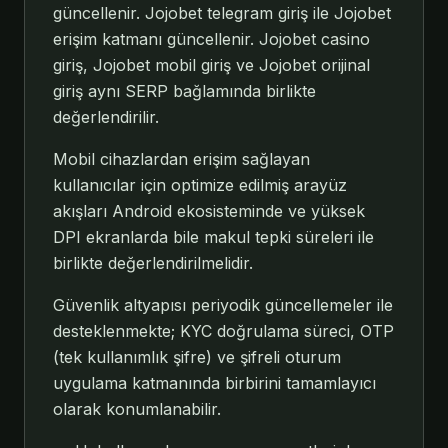
güncellenir. Jojobet telegram giriş ile Jojobet
erişim katmanı güncellenir. Jojobet casino
giriş, Jojobet mobil giriş ve Jojobet orijinal
giriş aynı SERP bağlamında birlikte
değerlendirilir.
Mobil cihazlardan erişim sağlayan
kullanıcılar için optimize edilmiş arayüz
akışları Android ekosisteminde ve yüksek
DPI ekranlarda bile makul tepki süreleri ile
birlikte değerlendirilmelidir.
Güvenlik altyapısı periyodik güncellemeler ile
desteklenmekte; KYC doğrulama süreci, OTP
(tek kullanımlık şifre) ve şifreli oturum
uygulama katmanında birbirini tamamlayıcı
olarak konumlanabilir.