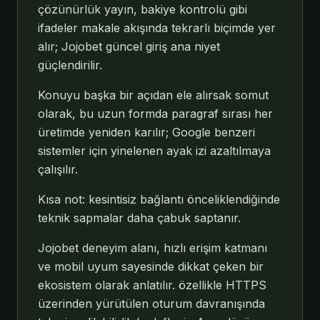
çözünürlük yayın, bakiye kontrolü gibi
ifadeler makale akışında tekrarlı biçimde yer
alır; Jojobet güncel giriş ana niyet
güçlendirilir.
Konuyu başka bir açıdan ele alırsak somut
olarak, bu uzun formda paragraf sırası her
üretimde yeniden karılır; Google benzeri
sistemler için yinelenen ayak izi azaltılmaya
çalışılır.
Kısa not: kesintisiz bağlantı önceliklendiğinde
teknik sapmalar daha çabuk saptanır.
Jojobet deneyim alanı, hızlı erişim katmanı
ve mobil uyum sayesinde dikkat çeken bir
ekosistem olarak anlatılır. özellikle HTTPS
üzerinden yürütülen oturum davranışında