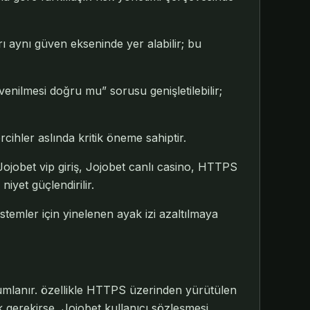
ı aynı güven ekseninde yer alabilir; bu
venilmesi doğru mu” sorusu genişletilebilir;
cihler aslında kritik öneme sahiptir.
Jojobet vip giriş, Jojobet canlı casino, HTTPS
niyet güçlendirilir.
temler için yinelenen ayak izi azaltılmaya
numlanır. özellikle HTTPS üzerinden yürütülen
k gerekirse, Jojobet kullanıcı sözleşmesi