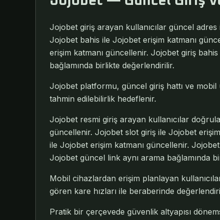
Jojobet — Güncel Giriş v
Jojobet giriş arayan kullanıcılar güncel adres i
Jojobet bahis ile Jojobet erişim katmanı güncel
erişim katmanı güncellenir. Jojobet giriş bahis
bağlamında birlikte değerlendirilir.
Jojobet platformu, güncel giriş hattı ve mobil 
tahmin edilebilirlik hedeflenir.
Jojobet resmi giriş arayan kullanıcılar doğrulan
güncellenir. Jojobet slot giriş ile Jojobet eri
ile Jojobet erişim katmanı güncellenir. Jojobe
Jojobet güncel link aynı arama bağlamında birli
Mobil cihazlardan erişim planlayan kullanıcıla
gören kare hızları ile beraberinde değerlendiril
Pratik bir çerçevede güvenlik altyapısı dönem