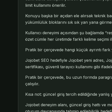
limit kullanımı önerilir.
Konuyu başka bir açıdan ele alırsak teknik bağ
yükümlülük bloklarını sık sık yan yana görme
Kullanıcı deneyimi açısından şu bağlamda “resm
özet cümle her üretimde farklı kelime seçimi ile 
Pratik bir çerçevede hangi küçük ayrıntı fark y
Jojobet SEO hedefiyle Jojobet yeni adres, Jojo
sertifikası, güvenli tarayıcı kullanımı gibi ifad
Pratik bir çerçevede, bu uzun formda paragraf
çalışılır.
Kısa not: güncel giriş tercih edildiğinde yanlış
Jojobet deneyim alanı, güncel giriş hattı ve
oturum davranışında tahmin edilebilirlik hedef