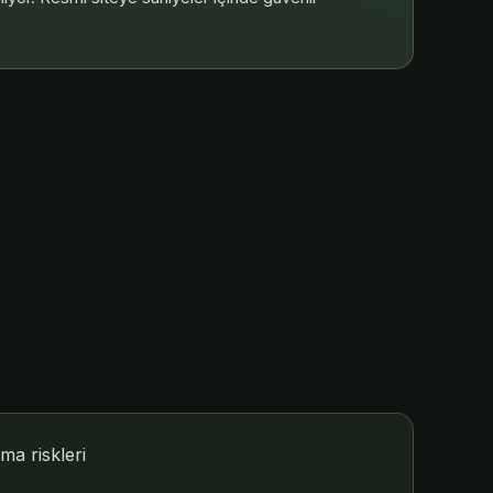
ma riskleri