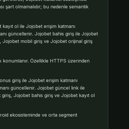
sı şart olmamalıdır; bu nedenle semantik
t kayıt ol ile Jojobet erişim katmanı
anı güncellenir. Jojobet bahis giriş ile Jojobet
Jojobet mobil giriş ve Jojobet orijinal giriş
rak konumlanır. Özellikle HTTPS üzerinden
bonus giriş ile Jojobet erişim katmanı
manı güncellenir. Jojobet güncel link ile
giriş, Jojobet bahis giriş ve Jojobet kayıt ol
Android ekosisteminde ve orta segment