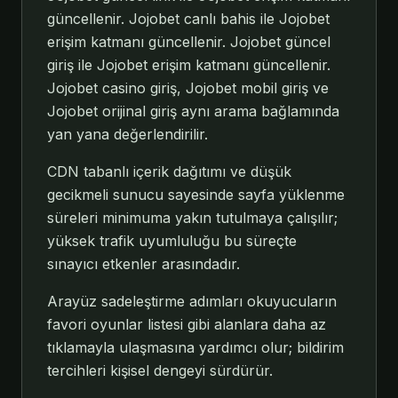
güncellenir. Jojobet canlı bahis ile Jojobet
erişim katmanı güncellenir. Jojobet güncel
giriş ile Jojobet erişim katmanı güncellenir.
Jojobet casino giriş, Jojobet mobil giriş ve
Jojobet orijinal giriş aynı arama bağlamında
yan yana değerlendirilir.
CDN tabanlı içerik dağıtımı ve düşük
gecikmeli sunucu sayesinde sayfa yüklenme
süreleri minimuma yakın tutulmaya çalışılır;
yüksek trafik uyumluluğu bu süreçte
sınayıcı etkenler arasındadır.
Arayüz sadeleştirme adımları okuyucuların
favori oyunlar listesi gibi alanlara daha az
tıklamayla ulaşmasına yardımcı olur; bildirim
tercihleri kişisel dengeyi sürdürür.