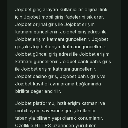
Jojobet giriş arayan kullanıcılar orijinal link
için Jojobet mobil giriş ifadelerini sık arar.
Jojobet orijinal giriş ile Jojobet erişim
katmanı güncellenir. Jojobet giriş adresi ile
Jojobet erişim katmanı güncellenir. Jojobet
giriş ile Jojobet erişim katmanı güncellenir.
Jojobet güncel giriş adresi ile Jojobet erişim
katmanı güncellenir. Jojobet canlı bahis giriş
ile Jojobet erişim katmanı güncellenir.
Jojobet casino giriş, Jojobet bahis giriş ve
Jojobet kayıt ol aynı arama bağlamında
birlikte değerlendirilir.
Jojobet platformu, hızlı erişim katmanı ve
mobil uyum sayesinde geniş kullanıcı
tabanıyla bilinen yapı olarak konumlanır.
Özellikle HTTPS üzerinden yürütülen