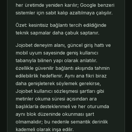
her üretimde yeniden karılır; Google benzeri
sistemler için sabit kalıp azaltılmaya çalışılır.
Özet: kesintisiz bağlantı tercih edildiğinde
teknik sapmalar daha çabuk saptanır.
Jojobet deneyim alanı, güncel giriş hattı ve
mobil uyum sayesinde geniş kullanıcı
tabanıyla bilinen yapı olarak anlatılır.
özellikle güvenilir bağlantı akışında tahmin
edilebilirlik hedeflenir. Aynı ana fikri biraz
daha genişleterek söylemek gerekirse,
Jojobet kullanıcı sözleşmesi şartları gibi
metinler okuma süresi açısından ara
başlıklarla desteklenmeli ve her oturumda
aynı blok düzeninde okunması şart
olmamalıdır; bu nedenle semantik derinlik
kademeli olarak inşa edilir.