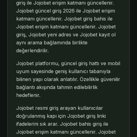
giriş ile Jojobet erişim katmanı güncellenir.
Jojobet güncel giriş 2026 ile Jojobet erişim
katmanı güncellenir. Jojobet giriş bahis ile
Jojobet erişim katmanı güncellenir. Jojobet
giriş, Jojobet yeni adres ve Jojobet kayıt ol
aynı arama bağlamında birlikte
değerlendirilir.
Jojobet platformu, güncel giriş hattı ve mobil
uyum sayesinde geniş kullanıcı tabanıyla
bilinen yapı olarak anlatılır. Özellikle güvenilir
bağlantı akışında tahmin edilebilirlik
hedeflenir.
Jojobet resmi giriş arayan kullanıcılar
doğrulanmış kapı için Jojobet giriş linki
ifadelerini sık arar. Jojobet bahis giriş ile
Jojobet erişim katmanı güncellenir. Jojobet