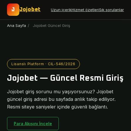
Ana
J
Jojobet
Uzun içerik
Hizmet özetleri
Sık sorulanlar
İçeriğe
Geç
Ana Sayfa
/
Jojobet Güncel Giriş
Lisanslı Platform · CIL-546/2026
Jojobet — Güncel Resmi Giriş
Jojobet giriş sorunu mu yaşıyorsunuz? Jojobet
güncel giriş adresi bu sayfada anlık takip ediliyor.
Resmi siteye saniyeler içinde güvenli bağlantı.
Para Akışını İncele