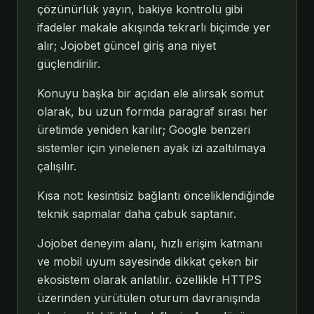
çözünürlük yayın, bakiye kontrolü gibi
ifadeler makale akışında tekrarlı biçimde yer
alır; Jojobet güncel giriş ana niyet
güçlendirilir.
Konuyu başka bir açıdan ele alırsak somut
olarak, bu uzun formda paragraf sırası her
üretimde yeniden karılır; Google benzeri
sistemler için yinelenen ayak izi azaltılmaya
çalışılır.
Kısa not: kesintisiz bağlantı önceliklendiğinde
teknik sapmalar daha çabuk saptanır.
Jojobet deneyim alanı, hızlı erişim katmanı
ve mobil uyum sayesinde dikkat çeken bir
ekosistem olarak anlatılır. özellikle HTTPS
üzerinden yürütülen oturum davranışında