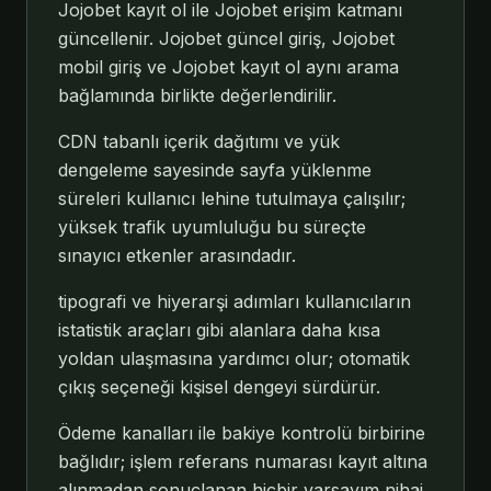
Jojobet kayıt ol ile Jojobet erişim katmanı
güncellenir. Jojobet güncel giriş, Jojobet
mobil giriş ve Jojobet kayıt ol aynı arama
bağlamında birlikte değerlendirilir.
CDN tabanlı içerik dağıtımı ve yük
dengeleme sayesinde sayfa yüklenme
süreleri kullanıcı lehine tutulmaya çalışılır;
yüksek trafik uyumluluğu bu süreçte
sınayıcı etkenler arasındadır.
tipografi ve hiyerarşi adımları kullanıcıların
istatistik araçları gibi alanlara daha kısa
yoldan ulaşmasına yardımcı olur; otomatik
çıkış seçeneği kişisel dengeyi sürdürür.
Ödeme kanalları ile bakiye kontrolü birbirine
bağlıdır; işlem referans numarası kayıt altına
alınmadan sonuçlanan hiçbir varsayım nihai