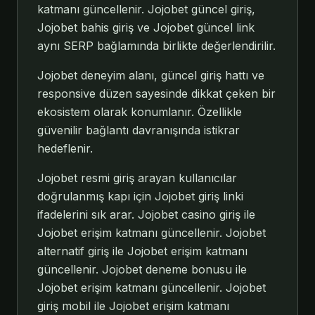
katmanı güncellenir. Jojobet güncel giriş,
Jojobet bahis giriş ve Jojobet güncel link
aynı SERP bağlamında birlikte değerlendirilir.
Jojobet deneyim alanı, güncel giriş hattı ve
responsive düzen sayesinde dikkat çeken bir
ekosistem olarak konumlanır. Özellikle
güvenilir bağlantı davranışında istikrar
hedeflenir.
Jojobet resmi giriş arayan kullanıcılar
doğrulanmış kapı için Jojobet giriş linki
ifadelerini sık arar. Jojobet casino giriş ile
Jojobet erişim katmanı güncellenir. Jojobet
alternatif giriş ile Jojobet erişim katmanı
güncellenir. Jojobet deneme bonusu ile
Jojobet erişim katmanı güncellenir. Jojobet
giriş mobil ile Jojobet erişim katmanı