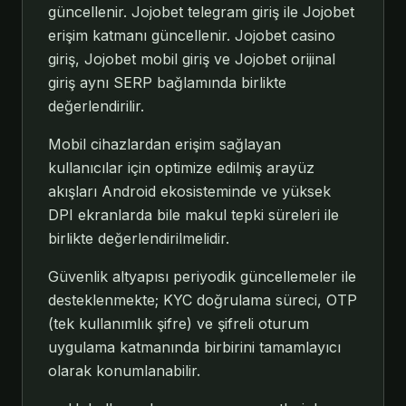
güncellenir. Jojobet telegram giriş ile Jojobet
erişim katmanı güncellenir. Jojobet casino
giriş, Jojobet mobil giriş ve Jojobet orijinal
giriş aynı SERP bağlamında birlikte
değerlendirilir.
Mobil cihazlardan erişim sağlayan
kullanıcılar için optimize edilmiş arayüz
akışları Android ekosisteminde ve yüksek
DPI ekranlarda bile makul tepki süreleri ile
birlikte değerlendirilmelidir.
Güvenlik altyapısı periyodik güncellemeler ile
desteklenmekte; KYC doğrulama süreci, OTP
(tek kullanımlık şifre) ve şifreli oturum
uygulama katmanında birbirini tamamlayıcı
olarak konumlanabilir.