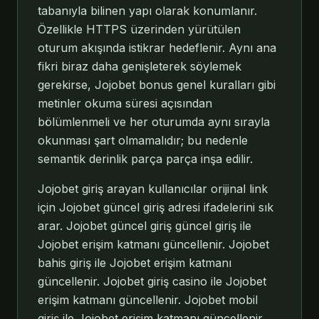
tabanıyla bilinen yapı olarak konumlanır.
Özellikle HTTPS üzerinden yürütülen
oturum akışında istikrar hedeflenir. Aynı ana
fikri biraz daha genişleterek söylemek
gerekirse, Jojobet bonus genel kuralları gibi
metinler okuma süresi açısından
bölümlenmeli ve her oturumda aynı sırayla
okunması şart olmamalıdır; bu nedenle
semantik derinlik parça parça inşa edilir.
Jojobet giriş arayan kullanıcılar orijinal link
için Jojobet güncel giriş adresi ifadelerini sık
arar. Jojobet güncel giriş güncel giriş ile
Jojobet erişim katmanı güncellenir. Jojobet
bahis giriş ile Jojobet erişim katmanı
güncellenir. Jojobet giriş casino ile Jojobet
erişim katmanı güncellenir. Jojobet mobil
giriş ile Jojobet erişim katmanı güncellenir.