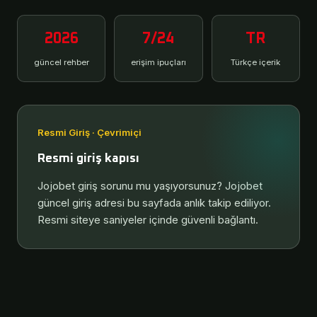
2026
7/24
TR
güncel rehber
erişim ipuçları
Türkçe içerik
Resmi Giriş · Çevrimiçi
Resmi giriş kapısı
Jojobet giriş sorunu mu yaşıyorsunuz? Jojobet
güncel giriş adresi bu sayfada anlık takip ediliyor.
Resmi siteye saniyeler içinde güvenli bağlantı.