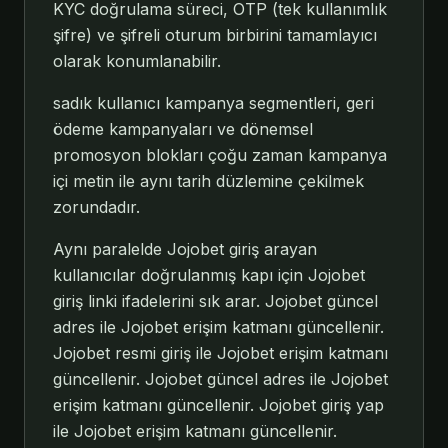
KYC doğrulama süreci, OTP (tek kullanımlık
şifre) ve şifreli oturum birbirini tamamlayıcı
olarak konumlanabilir.
sadık kullanıcı kampanya segmentleri, geri
ödeme kampanyaları ve dönemsel
promosyon blokları çoğu zaman kampanya
içi metin ile aynı tarih düzlemine çekilmek
zorundadır.
Aynı paralelde Jojobet giriş arayan
kullanıcılar doğrulanmış kapı için Jojobet
giriş linki ifadelerini sık arar. Jojobet güncel
adres ile Jojobet erişim katmanı güncellenir.
Jojobet resmi giriş ile Jojobet erişim katmanı
güncellenir. Jojobet güncel adres ile Jojobet
erişim katmanı güncellenir. Jojobet giriş yap
ile Jojobet erişim katmanı güncellenir.