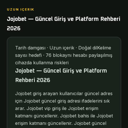
UZUN IÇERIK
Jojobet — Güncel Giriş ve Platform Rehberi
2026
Tarih damgası · Uzun içerik · Doğal dil
Kelime
sayısı hedefi · 76 blok
aynı hesabı paylaşılmış
cihazda kullanma riskleri
Jojobet — Güncel Giriş ve Platform
Rehberi 2026
Jojobet giriş arayan kullanıcılar güncel adres
için Jojobet güncel giriş adresi ifadelerini sık
arar. Jojobet vip giriş ile Jojobet erişim
katmanı güncellenir. Jojobet bahis ile Jojobet
erişim katmanı güncellenir. Jojobet güncel