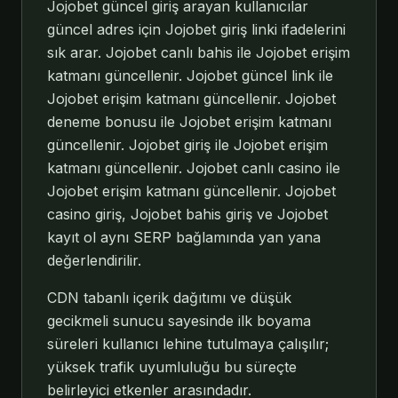
Jojobet güncel giriş arayan kullanıcılar
güncel adres için Jojobet giriş linki ifadelerini
sık arar. Jojobet canlı bahis ile Jojobet erişim
katmanı güncellenir. Jojobet güncel link ile
Jojobet erişim katmanı güncellenir. Jojobet
deneme bonusu ile Jojobet erişim katmanı
güncellenir. Jojobet giriş ile Jojobet erişim
katmanı güncellenir. Jojobet canlı casino ile
Jojobet erişim katmanı güncellenir. Jojobet
casino giriş, Jojobet bahis giriş ve Jojobet
kayıt ol aynı SERP bağlamında yan yana
değerlendirilir.
CDN tabanlı içerik dağıtımı ve düşük
gecikmeli sunucu sayesinde ilk boyama
süreleri kullanıcı lehine tutulmaya çalışılır;
yüksek trafik uyumluluğu bu süreçte
belirleyici etkenler arasındadır.