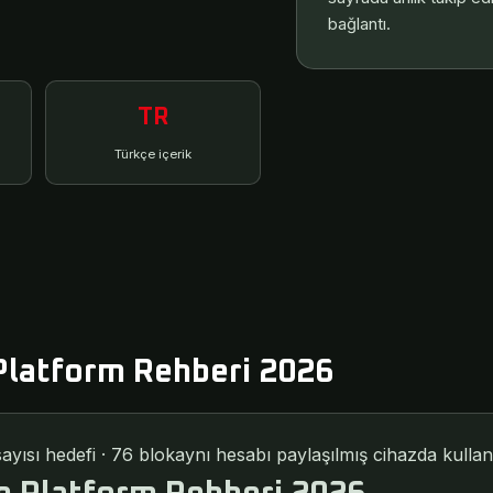
bağlantı.
TR
Türkçe içerik
Platform Rehberi 2026
ayısı hedefi · 76 blok
aynı hesabı paylaşılmış cihazda kullan