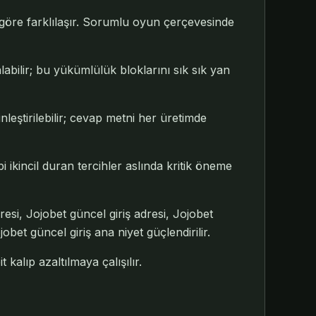
a göre farklılaşır. Sorumlu oyun çerçevesinde
bilir; bu yükümlülük bloklarını sık sık yan
leştirilebilir; cevap metni her üretimde
i ikincil duran tercihler aslında kritik öneme
esi, Jojobet güncel giriş adresi, Jojobet
jobet güncel giriş ana niyet güçlendirilir.
kalıp azaltılmaya çalışılır.