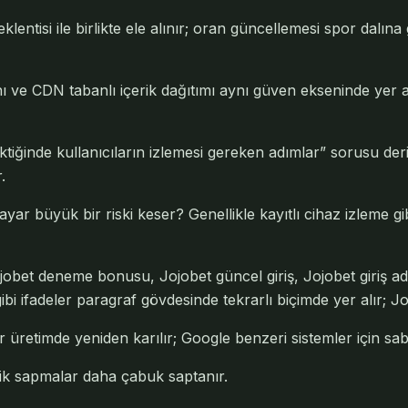
lentisi ile birlikte ele alınır; oran güncellemesi spor dalın
e CDN tabanlı içerik dağıtımı aynı güven ekseninde yer ala
tiğinde kullanıcıların izlemesi gereken adımlar” sorusu derin
.
ar büyük bir riski keser? Genellikle kayıtlı cihaz izleme gib
obet deneme bonusu, Jojobet güncel giriş, Jojobet giriş adr
gibi ifadeler paragraf gövdesinde tekrarlı biçimde yer alır; Jo
retimde yeniden karılır; Google benzeri sistemler için sabit 
knik sapmalar daha çabuk saptanır.