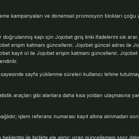
ödeme kampanyaları ve dönemsel promosyon blokları çoğu za
 doğrulanmış kapı için Jojobet giriş linki ifadelerini sık ara
jobet erişim katmanı güncellenir. Jojobet güncel adres ile Jo
obet kayıt ol ile Jojobet erişim katmanı güncellenir. Jojobet 
dirilir.
sayesinde sayfa yüklenme süreleri kullanıcı lehine tutulmay
statistik araçları gibi alanlara daha kısa yoldan ulaşmasına ya
bağlıdır; işlem referans numarası kayıt altına alınmadan so
klentisi ile birlikte ele alınır; oran güncellemesi spor dalı