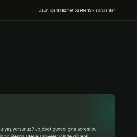
Uzun içerik
Hizmet özetleri
Sık sorulanlar
mu yaşıyorsunuz? Jojobet güncel giriş adresi bu
iliyor. Resmi siteye saniyeler içinde güvenli