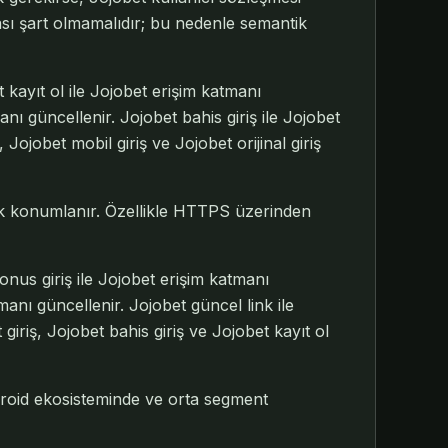
sı şart olmamalıdır; bu nedenle semantik
t kayıt ol ile Jojobet erişim katmanı
anı güncellenir. Jojobet bahis giriş ile Jojobet
Jojobet mobil giriş ve Jojobet orijinal giriş
rak konumlanır. Özellikle HTTPS üzerinden
bonus giriş ile Jojobet erişim katmanı
manı güncellenir. Jojobet güncel link ile
giriş, Jojobet bahis giriş ve Jojobet kayıt ol
Android ekosisteminde ve orta segment