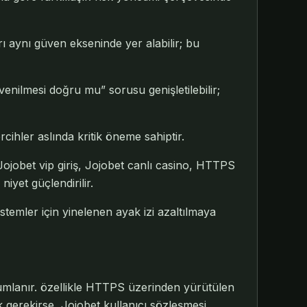
ı aynı güven ekseninde yer alabilir; bu
venilmesi doğru mu” sorusu genişletilebilir;
cihler aslında kritik öneme sahiptir.
Jojobet vip giriş, Jojobet canlı casino, HTTPS
niyet güçlendirilir.
temler için yinelenen ayak izi azaltılmaya
numlanır. özellikle HTTPS üzerinden yürütülen
k gerekirse, Jojobet kullanıcı sözleşmesi