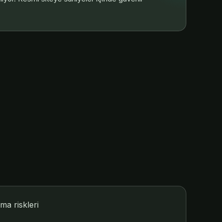
ma riskleri