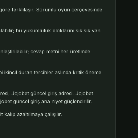
a göre farklılaşır. Sorumlu oyun çerçevesinde
bilir; bu yükümlülük bloklarını sık sık yan
leştirilebilir; cevap metni her üretimde
i ikincil duran tercihler aslında kritik öneme
esi, Jojobet güncel giriş adresi, Jojobet
jobet güncel giriş ana niyet güçlendirilir.
kalıp azaltılmaya çalışılır.