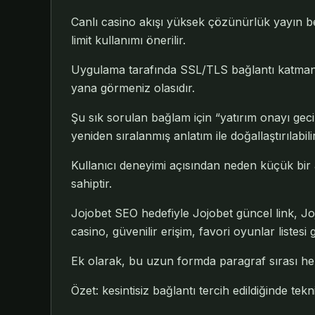
Canlı casino akışı yüksek çözünürlük yayın bek
limit kullanımı önerilir.
Uygulama tarafında SSL/TLS bağlantı katmanı v
yana görmeniz olasıdır.
Şu sık sorulan bağlam için “yatırım onayı gecik
yeniden sıralanmış anlatım ile doğallaştırılabilir
Kullanıcı deneyimi açısından neden küçük bir ay
sahiptir.
Jojobet SEO hedefiyle Jojobet güncel link, Joj
casino, güvenilir erişim, favori oyunlar listesi 
Ek olarak, bu uzun formda paragraf sırası her ü
Özet: kesintisiz bağlantı tercih edildiğinde te