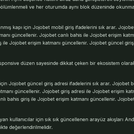
n bölümlenmeli ve her oturumda aynı blok düzeninde okunma
mış kapı için Jojobet mobil giriş ifadelerini sık arar. Jojobe
tmanı güncellenir. Jojobet canlı bahis ile Jojobet erişim katm
 ile Jojobet erişim katmanı güncellenir. Jojobet güncel giriş, 
 responsive düzen sayesinde dikkat çeken bir ekosistem ola
çin Jojobet güncel giriş adresi ifadelerini sık arar. Jojobet 
tmanı güncellenir. Jojobet giriş adresi ile Jojobet erişim kat
ı bahis giriş ile Jojobet erişim katmanı güncellenir. Jojobet 
layan kullanıcılar için sık sık güncellenen arayüz akışları 
ikte değerlendirilmelidir.