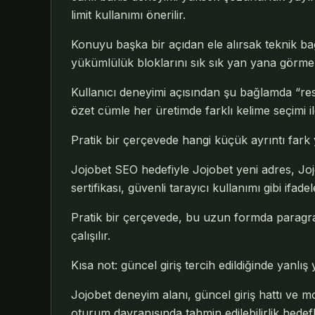
limit kullanımı önerilir.
Konuyu başka bir açıdan ele alırsak teknik bağ
yükümlülük bloklarını sık sık yan yana görme
Kullanıcı deneyimi açısından şu bağlamda “resm
özet cümle her üretimde farklı kelime seçimi ile 
Pratik bir çerçevede hangi küçük ayrıntı fark y
Jojobet SEO hedefiyle Jojobet yeni adres, Jojo
sertifikası, güvenli tarayıcı kullanımı gibi ifad
Pratik bir çerçevede, bu uzun formda paragraf
çalışılır.
Kısa not: güncel giriş tercih edildiğinde yanlış
Jojobet deneyim alanı, güncel giriş hattı ve
oturum davranışında tahmin edilebilirlik hedef