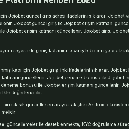
e Platform Rehberi 2026
çin Jojobet güncel giriş adresi ifadelerini sık arar. Jojobet v
lenir. Jojobet güncel giriş ile Jojobet erişim katmanı güncel
 ile Jojobet erişim katmanı güncellenir. Jojobet giriş, Jojob
uyum sayesinde geniş kullanıcı tabanıyla bilinen yapı olarak a
mış kapı için Jojobet giriş linki ifadelerini sık arar. Jojobet 
şim katmanı güncellenir. Jojobet deneme bonusu ile Jojobet e
t deneme bonusu ile Jojobet erişim katmanı güncellenir. Jojo
kte değerlendirilir.
r için sık sık güncellenen arayüz akışları Android ekosiste
melidir.
sel güncellemeler ile desteklenmekte; KYC doğrulama süreci,