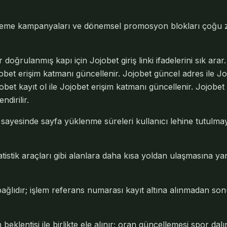
ödeme kampanyaları ve dönemsel promosyon blokları çoğu za
 doğrulanmış kapı için Jojobet giriş linki ifadelerini sık ara
jobet erişim katmanı güncellenir. Jojobet güncel adres ile Jo
obet kayıt ol ile Jojobet erişim katmanı güncellenir. Jojobet 
dirilir.
sayesinde sayfa yüklenme süreleri kullanıcı lehine tutulmay
statistik araçları gibi alanlara daha kısa yoldan ulaşmasına ya
bağlıdır; işlem referans numarası kayıt altına alınmadan so
klentisi ile birlikte ele alınır; oran güncellemesi spor dalı