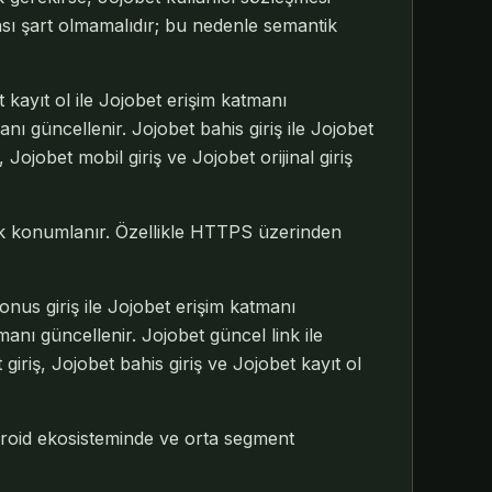
sı şart olmamalıdır; bu nedenle semantik
t kayıt ol ile Jojobet erişim katmanı
anı güncellenir. Jojobet bahis giriş ile Jojobet
Jojobet mobil giriş ve Jojobet orijinal giriş
rak konumlanır. Özellikle HTTPS üzerinden
bonus giriş ile Jojobet erişim katmanı
manı güncellenir. Jojobet güncel link ile
giriş, Jojobet bahis giriş ve Jojobet kayıt ol
Android ekosisteminde ve orta segment