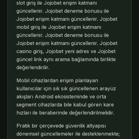
slot giriş ile Jojobet erişim katmanı
güncellenir. Jojobet deneme bonusu ile
Jojobet erişim katmanı güncellenir. Jojobet
mobil giriş ile Jojobet erişim katmanı
güncellenir. Jojobet deneme bonusu ile
Jojobet erişim katmanı güncellenir. Jojobet
casino giriş, Jojobet yeni adres ve Jojobet
güncel link aynı arama bağlamında birlikte
değerlendirilir.
Mobil cihazlardan erişim planlayan
kullanıcılar için sık sık güncellenen arayüz
akışları Android ekosisteminde ve orta
segment cihazlarda bile kabul gören kare
hızları ile beraberinde değerlendirilmelidir.
Pratik bir çerçevede güvenlik altyapısı
dönemsel güncellemeler ile desteklenmekte;