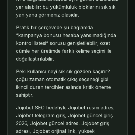
yer alabilir; bu yükümlülük bloklarını sık sık
yan yana görmeniz olasıdır.
Pratik bir çerçevede şu bağlamda
“kampanya bonusu hesaba yansımadığında
kontrol listesi” sorusu genişletilebilir; özet
cümle her üretimde farklı kelime seçimi ile
doğallaştırılabilir.
Peki kullanıcı neyi sık sık gözden kaçırır?
çoğu zaman otomatik çıkış seçeneği gibi
ikincil duran tercihler aslında kritik öneme
sahiptir.
Jojobet SEO hedefiyle Jojobet resmi adres,
Jojobet telegram giriş, Jojobet güncel giriş
2026, Jojobet güncel adres, Jojobet giriş
adresi, Jojobet orijinal link, yüksek