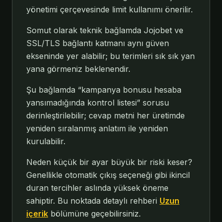
yönetimi çerçevesinde limit kullanımı önerilir.
Somut olarak teknik bağlamda Jojobet ve
SSL/TLS bağlantı katmanı aynı güven
ekseninde yer alabilir; bu terimleri sık sık yan
yana görmeniz beklenendir.
Şu bağlamda “kampanya bonusu hesaba
yansımadığında kontrol listesi” sorusu
derinleştirilebilir; cevap metni her üretimde
yeniden sıralanmış anlatım ile yeniden
kurulabilir.
Neden küçük bir ayar büyük bir riski keser?
Genellikle otomatik çıkış seçeneği gibi ikincil
duran tercihler aslında yüksek öneme
sahiptir. Bu noktada detaylı rehberi
Uzun
içerik
bölümüne geçebilirsiniz.