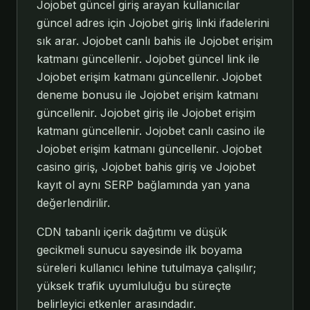
Jojobet güncel giriş arayan kullanıcılar
güncel adres için Jojobet giriş linki ifadelerini
sık arar. Jojobet canlı bahis ile Jojobet erişim
katmanı güncellenir. Jojobet güncel link ile
Jojobet erişim katmanı güncellenir. Jojobet
deneme bonusu ile Jojobet erişim katmanı
güncellenir. Jojobet giriş ile Jojobet erişim
katmanı güncellenir. Jojobet canlı casino ile
Jojobet erişim katmanı güncellenir. Jojobet
casino giriş, Jojobet bahis giriş ve Jojobet
kayıt ol aynı SERP bağlamında yan yana
değerlendirilir.
CDN tabanlı içerik dağıtımı ve düşük
gecikmeli sunucu sayesinde ilk boyama
süreleri kullanıcı lehine tutulmaya çalışılır;
yüksek trafik uyumluluğu bu süreçte
belirleyici etkenler arasındadır.