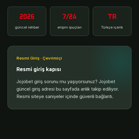
2026
7/24
TR
güncel rehber
erişim ipuçları
Türkçe içerik
Resmi Giriş · Çevrimiçi
Resmi giriş kapısı
Jojobet giriş sorunu mu yaşıyorsunuz? Jojobet
güncel giriş adresi bu sayfada anlık takip ediliyor.
Resmi siteye saniyeler içinde güvenli bağlantı.