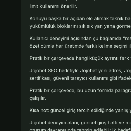
limit kullanımı önerilir.
Konuyu başka bir açıdan ele alırsak teknik bağ
yükümlülük bloklarını sık sık yan yana görme
Kullanıcı deneyimi açısından şu bağlamda “resm
özet cümle her üretimde farklı kelime seçimi ile 
Pratik bir çerçevede hangi küçük ayrıntı fark y
Jojobet SEO hedefiyle Jojobet yeni adres, Jojo
sertifikası, güvenli tarayıcı kullanımı gibi ifad
Pratik bir çerçevede, bu uzun formda paragraf
çalışılır.
Kısa not: güncel giriş tercih edildiğinde yanlış
Jojobet deneyim alanı, güncel giriş hattı ve
oturum davranışında tahmin edilebilirlik hedef