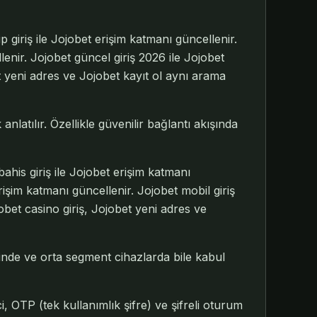
ip giriş ile Jojobet erişim katmanı güncellenir.
lenir. Jojobet güncel giriş 2026 ile Jojobet
et yeni adres ve Jojobet kayıt ol aynı arama
nlatılır. Özellikle güvenilir bağlantı akışında
bahis giriş ile Jojobet erişim katmanı
rişim katmanı güncellenir. Jojobet mobil giriş
bet casino giriş, Jojobet yeni adres ve
minde ve orta segment cihazlarda bile kabul
 OTP (tek kullanımlık şifre) ve şifreli oturum