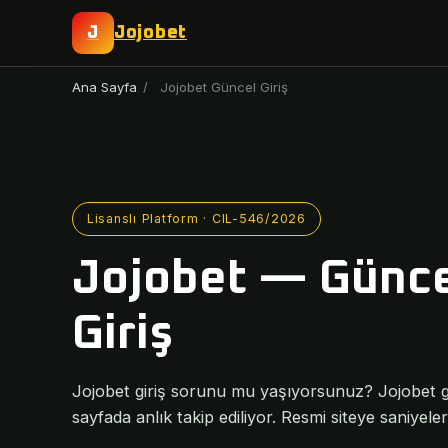
Ana
J
Jojobet
İçeriğe
Geç
Ana Sayfa
/
Jojobet Güncel Giriş
Lisanslı Platform · CIL-546/2026
Jojobet — Günc
Giriş
Jojobet giriş sorunu mu yaşıyorsunuz? Jojobet gü
sayfada anlık takip ediliyor. Resmi siteye saniyeler