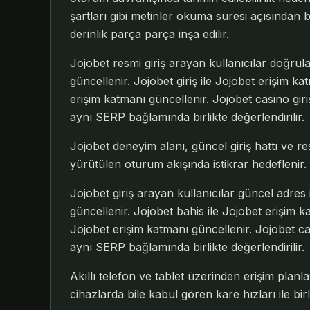
şartları gibi metinler okuma süresi açısında
derinlik parça parça inşa edilir.
Jojobet resmi giriş arayan kullanıcılar doğrulan
güncellenir. Jojobet giriş ile Jojobet erişim ka
erişim katmanı güncellenir. Jojobet casino giriş
aynı SERP bağlamında birlikte değerlendirilir.
Jojobet deneyim alanı, güncel giriş hattı ve
yürütülen oturum akışında istikrar hedeflenir.
Jojobet giriş arayan kullanıcılar güncel adres i
güncellenir. Jojobet bahis ile Jojobet erişim ka
Jojobet erişim katmanı güncellenir. Jojobet canl
aynı SERP bağlamında birlikte değerlendirilir.
Akıllı telefon ve tablet üzerinden erişim plan
cihazlarda bile kabul gören kare hızları ile birl