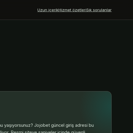
Uzun içerik
Hizmet özetleri
Sık sorulanlar
mu yaşıyorsunuz? Jojobet güncel giriş adresi bu
iliyor. Resmi siteye saniyeler içinde güvenli