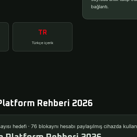
bağlantı.
TR
Türkçe içerik
Platform Rehberi 2026
ayısı hedefi · 76 blok
aynı hesabı paylaşılmış cihazda kullan