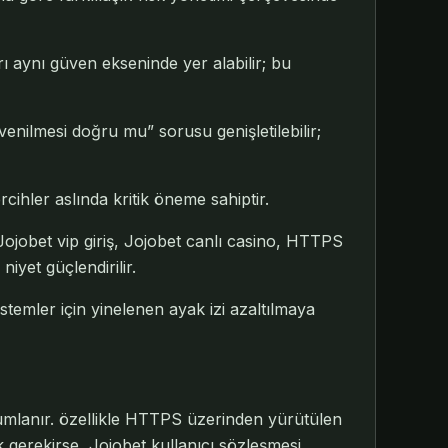
ı aynı güven ekseninde yer alabilir; bu
venilmesi doğru mu” sorusu genişletilebilir;
cihler aslında kritik öneme sahiptir.
Jojobet vip giriş, Jojobet canlı casino, HTTPS
niyet güçlendirilir.
temler için yinelenen ayak izi azaltılmaya
numlanır. özellikle HTTPS üzerinden yürütülen
k gerekirse, Jojobet kullanıcı sözleşmesi