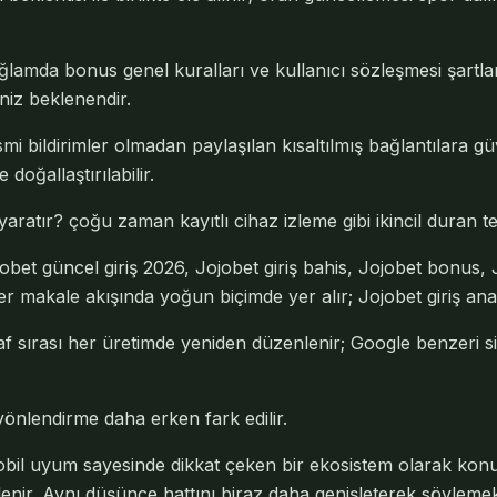
lamda bonus genel kuralları ve kullanıcı sözleşmesi şartlar
niz beklenendir.
i bildirimler olmadan paylaşılan kısaltılmış bağlantılara gü
doğallaştırılabilir.
aratır? çoğu zaman kayıtlı cihaz izleme gibi ikincil duran ter
bet güncel giriş 2026, Jojobet giriş bahis, Jojobet bonus, 
eler makale akışında yoğun biçimde yer alır; Jojobet giriş ana 
 sırası her üretimde yeniden düzenlenir; Google benzeri sis
 yönlendirme daha erken fark edilir.
 mobil uyum sayesinde dikkat çeken bir ekosistem olarak ko
lenir. Aynı düşünce hattını biraz daha genişleterek söyleme