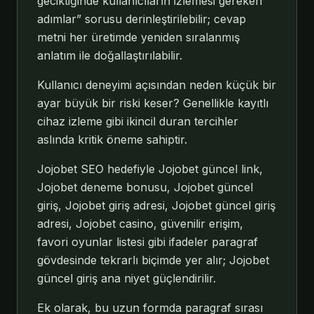
geciktiğinde kullanıcıların izlemesi gereken
adımlar” sorusu derinleştirilebilir; cevap
metni her üretimde yeniden sıralanmış
anlatım ile doğallaştırılabilir.
Kullanıcı deneyimi açısından neden küçük bir
ayar büyük bir riski keser? Genellikle kayıtlı
cihaz izleme gibi ikincil duran tercihler
aslında kritik öneme sahiptir.
Jojobet SEO hedefiyle Jojobet güncel link,
Jojobet deneme bonusu, Jojobet güncel
giriş, Jojobet giriş adresi, Jojobet güncel giriş
adresi, Jojobet casino, güvenilir erişim,
favori oyunlar listesi gibi ifadeler paragraf
gövdesinde tekrarlı biçimde yer alır; Jojobet
güncel giriş ana niyet güçlendirilir.
Ek olarak, bu uzun formda paragraf sırası