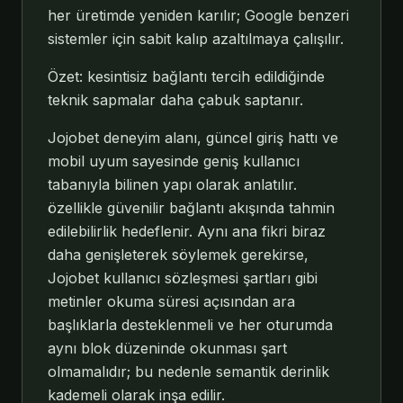
her üretimde yeniden karılır; Google benzeri
sistemler için sabit kalıp azaltılmaya çalışılır.
Özet: kesintisiz bağlantı tercih edildiğinde
teknik sapmalar daha çabuk saptanır.
Jojobet deneyim alanı, güncel giriş hattı ve
mobil uyum sayesinde geniş kullanıcı
tabanıyla bilinen yapı olarak anlatılır.
özellikle güvenilir bağlantı akışında tahmin
edilebilirlik hedeflenir. Aynı ana fikri biraz
daha genişleterek söylemek gerekirse,
Jojobet kullanıcı sözleşmesi şartları gibi
metinler okuma süresi açısından ara
başlıklarla desteklenmeli ve her oturumda
aynı blok düzeninde okunması şart
olmamalıdır; bu nedenle semantik derinlik
kademeli olarak inşa edilir.