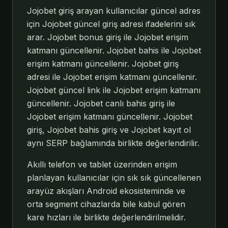
Jojobet giriş arayan kullanıcılar güncel adres
için Jojobet güncel giriş adresi ifadelerini sık
arar. Jojobet bonus giriş ile Jojobet erişim
katmanı güncellenir. Jojobet bahis ile Jojobet
erişim katmanı güncellenir. Jojobet giriş
adresi ile Jojobet erişim katmanı güncellenir.
Jojobet güncel link ile Jojobet erişim katmanı
güncellenir. Jojobet canlı bahis giriş ile
Jojobet erişim katmanı güncellenir. Jojobet
giriş, Jojobet bahis giriş ve Jojobet kayıt ol
aynı SERP bağlamında birlikte değerlendirilir.
Akıllı telefon ve tablet üzerinden erişim
planlayan kullanıcılar için sık sık güncellenen
arayüz akışları Android ekosisteminde ve
orta segment cihazlarda bile kabul gören
kare hızları ile birlikte değerlendirilmelidir.