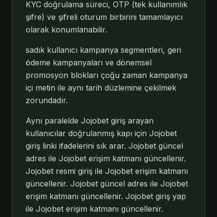
KYC doğrulama süreci, OTP (tek kullanımlık
şifre) ve şifreli oturum birbirini tamamlayıcı
olarak konumlanabilir.
sadık kullanıcı kampanya segmentleri, geri
ödeme kampanyaları ve dönemsel
promosyon blokları çoğu zaman kampanya
içi metin ile aynı tarih düzlemine çekilmek
zorundadır.
Aynı paralelde Jojobet giriş arayan
kullanıcılar doğrulanmış kapı için Jojobet
giriş linki ifadelerini sık arar. Jojobet güncel
adres ile Jojobet erişim katmanı güncellenir.
Jojobet resmi giriş ile Jojobet erişim katmanı
güncellenir. Jojobet güncel adres ile Jojobet
erişim katmanı güncellenir. Jojobet giriş yap
ile Jojobet erişim katmanı güncellenir.