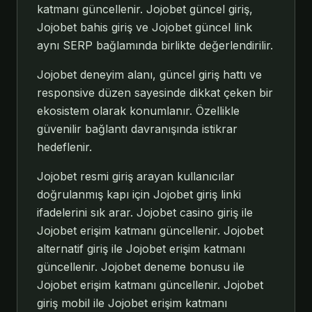
katmanı güncellenir. Jojobet güncel giriş,
Jojobet bahis giriş ve Jojobet güncel link
aynı SERP bağlamında birlikte değerlendirilir.
Jojobet deneyim alanı, güncel giriş hattı ve
responsive düzen sayesinde dikkat çeken bir
ekosistem olarak konumlanır. Özellikle
güvenilir bağlantı davranışında istikrar
hedeflenir.
Jojobet resmi giriş arayan kullanıcılar
doğrulanmış kapı için Jojobet giriş linki
ifadelerini sık arar. Jojobet casino giriş ile
Jojobet erişim katmanı güncellenir. Jojobet
alternatif giriş ile Jojobet erişim katmanı
güncellenir. Jojobet deneme bonusu ile
Jojobet erişim katmanı güncellenir. Jojobet
giriş mobil ile Jojobet erişim katmanı