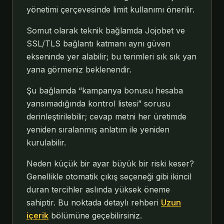
yönetimi çerçevesinde limit kullanımı önerilir.
Somut olarak teknik bağlamda Jojobet ve
SSL/TLS bağlantı katmanı aynı güven
ekseninde yer alabilir; bu terimleri sık sık yan
yana görmeniz beklenendir.
Şu bağlamda “kampanya bonusu hesaba
yansımadığında kontrol listesi” sorusu
derinleştirilebilir; cevap metni her üretimde
yeniden sıralanmış anlatım ile yeniden
kurulabilir.
Neden küçük bir ayar büyük bir riski keser?
Genellikle otomatik çıkış seçeneği gibi ikincil
duran tercihler aslında yüksek öneme
sahiptir. Bu noktada detaylı rehberi
Uzun
içerik
bölümüne geçebilirsiniz.