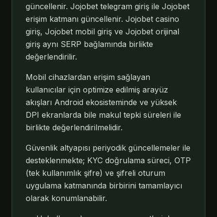
güncellenir. Jojobet telegram giriş ile Jojobet
erişim katmanı güncellenir. Jojobet casino
giriş, Jojobet mobil giriş ve Jojobet orijinal
giriş aynı SERP bağlamında birlikte
değerlendirilir.
Mobil cihazlardan erişim sağlayan
kullanıcılar için optimize edilmiş arayüz
akışları Android ekosisteminde ve yüksek
DPI ekranlarda bile makul tepki süreleri ile
birlikte değerlendirilmelidir.
Güvenlik altyapısı periyodik güncellemeler ile
desteklenmekte; KYC doğrulama süreci, OTP
(tek kullanımlık şifre) ve şifreli oturum
uygulama katmanında birbirini tamamlayıcı
olarak konumlanabilir.