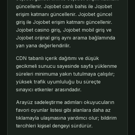
güncellenir. Jojobet canlı bahis ile Jojobet
erişim katmanı güncellenir. Jojobet güncel
giriş ile Jojobet erişim katmanı güncellenir.
Jojobet casino giriş, Jojobet mobil giriş ve
Jojobet orijinal giriş aynı arama bağlamında
yan yana değerlendirilir.
CDN tabanlı içerik dağıtımı ve düşük
gecikmeli sunucu sayesinde sayfa yüklenme
süreleri minimuma yakın tutulmaya çalışılır;
yüksek trafik uyumluluğu bu süreçte
sınayıcı etkenler arasındadır.
Arayüz sadeleştirme adımları okuyucuların
favori oyunlar listesi gibi alanlara daha az
tıklamayla ulaşmasına yardımcı olur; bildirim
tercihleri kişisel dengeyi sürdürür.