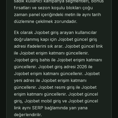
sadık kullanıcı kampanya segmentleri, bonus
fırsatları ve sezon koşulu blokları çoğu
zaman panel içeriğindeki metin ile aynı tarih
düzlemine çekilmek zorundadır.
Ek olarak Jojobet giriş arayan kullanıcılar
doğrulanmış kapı için Jojobet güncel giriş
adresi ifadelerini sık arar. Jojobet güncel link
ile Jojobet erişim katmanı güncellenir.
Jojobet giriş bahis ile Jojobet erişim katmanı
güncellenir. Jojobet giriş adresi 2026 ile
Jojobet erişim katmanı güncellenir. Jojobet
yeni adres ile Jojobet erişim katmanı
güncellenir. Jojobet resmi giriş ile Jojobet
erişim katmanı güncellenir. Jojobet güncel
giriş, Jojobet mobil giriş ve Jojobet güncel
link aynı SERP bağlamında yan yana
değerlendirilir.