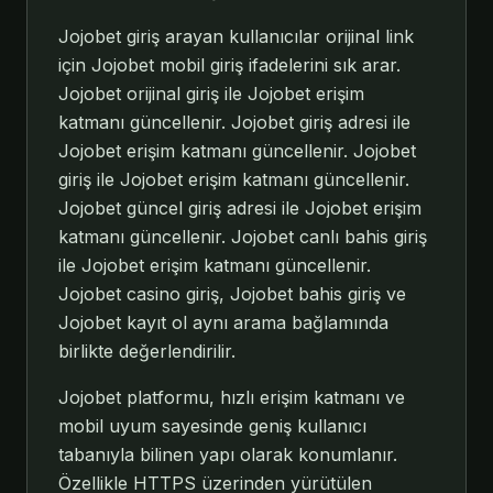
Jojobet giriş arayan kullanıcılar orijinal link
için Jojobet mobil giriş ifadelerini sık arar.
Jojobet orijinal giriş ile Jojobet erişim
katmanı güncellenir. Jojobet giriş adresi ile
Jojobet erişim katmanı güncellenir. Jojobet
giriş ile Jojobet erişim katmanı güncellenir.
Jojobet güncel giriş adresi ile Jojobet erişim
katmanı güncellenir. Jojobet canlı bahis giriş
ile Jojobet erişim katmanı güncellenir.
Jojobet casino giriş, Jojobet bahis giriş ve
Jojobet kayıt ol aynı arama bağlamında
birlikte değerlendirilir.
Jojobet platformu, hızlı erişim katmanı ve
mobil uyum sayesinde geniş kullanıcı
tabanıyla bilinen yapı olarak konumlanır.
Özellikle HTTPS üzerinden yürütülen