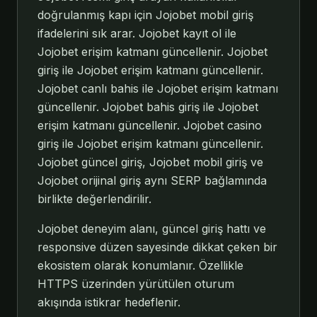
doğrulanmış kapı için Jojobet mobil giriş
ifadelerini sık arar. Jojobet kayıt ol ile
Jojobet erişim katmanı güncellenir. Jojobet
giriş ile Jojobet erişim katmanı güncellenir.
Jojobet canlı bahis ile Jojobet erişim katmanı
güncellenir. Jojobet bahis giriş ile Jojobet
erişim katmanı güncellenir. Jojobet casino
giriş ile Jojobet erişim katmanı güncellenir.
Jojobet güncel giriş, Jojobet mobil giriş ve
Jojobet orijinal giriş aynı SERP bağlamında
birlikte değerlendirilir.
Jojobet deneyim alanı, güncel giriş hattı ve
responsive düzen sayesinde dikkat çeken bir
ekosistem olarak konumlanır. Özellikle
HTTPS üzerinden yürütülen oturum
akışında istikrar hedeflenir.