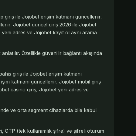
ip giriş ile Jojobet erişim katmanı güncellenir.
lenir. Jojobet güncel giriş 2026 ile Jojobet
et yeni adres ve Jojobet kayıt ol aynı arama
nlatılır. Özellikle güvenilir bağlantı akışında
bahis giriş ile Jojobet erişim katmanı
rişim katmanı güncellenir. Jojobet mobil giriş
bet casino giriş, Jojobet yeni adres ve
minde ve orta segment cihazlarda bile kabul
 OTP (tek kullanımlık şifre) ve şifreli oturum