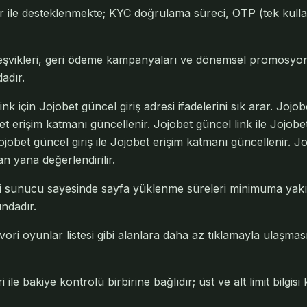
ile desteklenmekte; KYC doğrulama süreci, OTP (tek kullan
 teşvikleri, geri ödeme kampanyaları ve dönemsel promosyon
adır.
link için Jojobet güncel giriş adresi ifadelerini sık arar. Jojo
 erişim katmanı güncellenir. Jojobet güncel link ile Jojobet
ojobet güncel giriş ile Jojobet erişim katmanı güncellenir. Jo
n yana değerlendirilir.
i sunucu sayesinde sayfa yüklenme süreleri minimuma yakın 
ndadır.
i oyunlar listesi gibi alanlara daha az tıklamayla ulaşmasına
ile bakiye kontrolü birbirine bağlıdır; üst ve alt limit bilgi