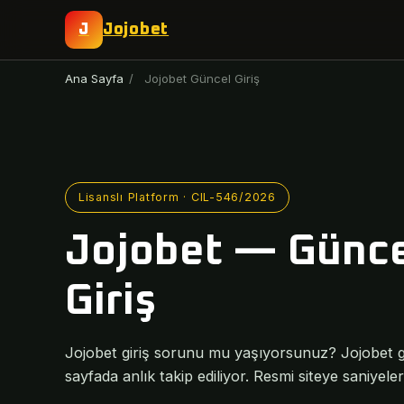
Ana
J
Jojobet
İçeriğe
Geç
Ana Sayfa
/
Jojobet Güncel Giriş
Lisanslı Platform · CIL-546/2026
Jojobet — Günc
Giriş
Jojobet giriş sorunu mu yaşıyorsunuz? Jojobet gü
sayfada anlık takip ediliyor. Resmi siteye saniyeler