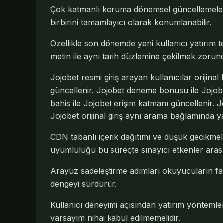
Çok katmanlı koruma dönemsel güncellemeler 
birbirini tamamlayıcı olarak konumlanabilir.
Özellikle son dönemde yeni kullanıcı yatırım
metin ile aynı tarih düzlemine çekilmek zorund
Jojobet resmi giriş arayan kullanıcılar orijinal 
güncellenir. Jojobet deneme bonusu ile Jojobet
bahis ile Jojobet erişim katmanı güncellenir. J
Jojobet orijinal giriş aynı arama bağlamında ya
CDN tabanlı içerik dağıtımı ve düşük gecikmel
uyumluluğu bu süreçte sınayıcı etkenler arası
Arayüz sadeleştirme adımları okuyucuların favor
dengeyi sürdürür.
Kullanıcı deneyimi açısından yatırım yöntemleri 
varsayım nihai kabul edilmemelidir.