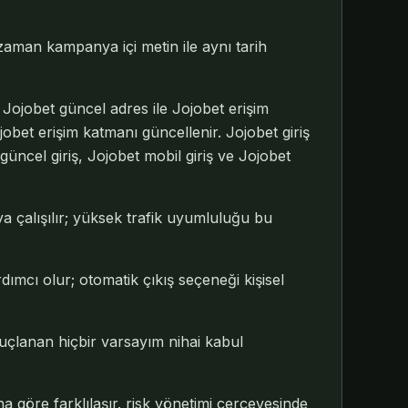
man kampanya içi metin ile aynı tarih
r. Jojobet güncel adres ile Jojobet erişim
jobet erişim katmanı güncellenir. Jojobet giriş
güncel giriş, Jojobet mobil giriş ve Jojobet
a çalışılır; yüksek trafik uyumluluğu bu
rdımcı olur; otomatik çıkış seçeneği kişisel
nuçlanan hiçbir varsayım nihai kabul
na göre farklılaşır. risk yönetimi çerçevesinde