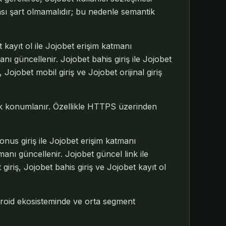
sı şart olmamalıdır; bu nedenle semantik
t kayıt ol ile Jojobet erişim katmanı
anı güncellenir. Jojobet bahis giriş ile Jojobet
Jojobet mobil giriş ve Jojobet orijinal giriş
rak konumlanır. Özellikle HTTPS üzerinden
bonus giriş ile Jojobet erişim katmanı
manı güncellenir. Jojobet güncel link ile
giriş, Jojobet bahis giriş ve Jojobet kayıt ol
Android ekosisteminde ve orta segment