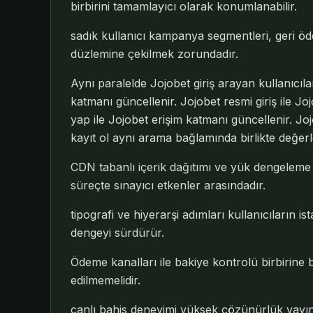
birbirini tamamlayıcı olarak konumlanabilir.
sadık kullanıcı kampanya segmentleri, geri 
düzlemine çekilmek zorundadır.
Aynı paralelde Jojobet giriş arayan kullanıcılar
katmanı güncellenir. Jojobet resmi giriş ile Jo
yap ile Jojobet erişim katmanı güncellenir. Joj
kayıt ol aynı arama bağlamında birlikte değerlen
CDN tabanlı içerik dağıtımı ve yük dengeleme 
süreçte sınayıcı etkenler arasındadır.
tipografi ve hiyerarşi adımları kullanıcıların i
dengeyi sürdürür.
Ödeme kanalları ile bakiye kontrolü birbirine 
edilmemelidir.
canlı bahis deneyimi yüksek çözünürlük yayın be