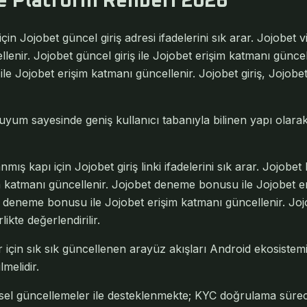
e Platform Rehberi 2026
çin Jojobet güncel giriş adresi ifadelerini sık arar. Jojobet v
lenir. Jojobet güncel giriş ile Jojobet erişim katmanı güncel
 ile Jojobet erişim katmanı güncellenir. Jojobet giriş, Jojob
uyum sayesinde geniş kullanıcı tabanıyla bilinen yapı olarak a
mış kapı için Jojobet giriş linki ifadelerini sık arar. Jojobet 
şim katmanı güncellenir. Jojobet deneme bonusu ile Jojobet e
t deneme bonusu ile Jojobet erişim katmanı güncellenir. Jojo
kte değerlendirilir.
r için sık sık güncellenen arayüz akışları Android ekosiste
melidir.
sel güncellemeler ile desteklenmekte; KYC doğrulama süreci,