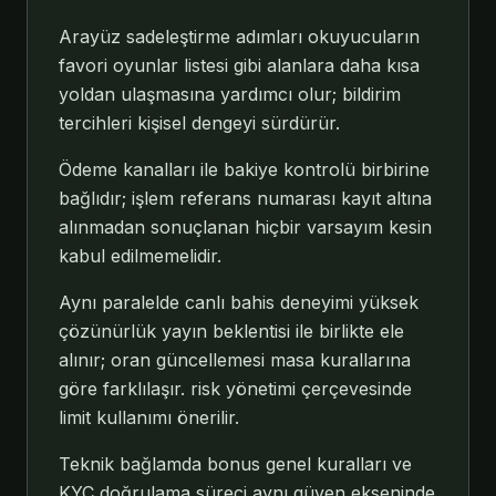
Arayüz sadeleştirme adımları okuyucuların
favori oyunlar listesi gibi alanlara daha kısa
yoldan ulaşmasına yardımcı olur; bildirim
tercihleri kişisel dengeyi sürdürür.
Ödeme kanalları ile bakiye kontrolü birbirine
bağlıdır; işlem referans numarası kayıt altına
alınmadan sonuçlanan hiçbir varsayım kesin
kabul edilmemelidir.
Aynı paralelde canlı bahis deneyimi yüksek
çözünürlük yayın beklentisi ile birlikte ele
alınır; oran güncellemesi masa kurallarına
göre farklılaşır. risk yönetimi çerçevesinde
limit kullanımı önerilir.
Teknik bağlamda bonus genel kuralları ve
KYC doğrulama süreci aynı güven ekseninde