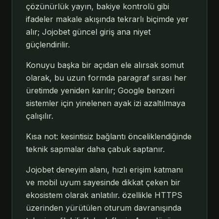
çözünürlük yayın, bakiye kontrolü gibi
ifadeler makale akışında tekrarlı biçimde yer
alır; Jojobet güncel giriş ana niyet
güçlendirilir.
Konuyu başka bir açıdan ele alırsak somut
olarak, bu uzun formda paragraf sırası her
üretimde yeniden karılır; Google benzeri
sistemler için yinelenen ayak izi azaltılmaya
çalışılır.
Kısa not: kesintisiz bağlantı önceliklendiğinde
teknik sapmalar daha çabuk saptanır.
Jojobet deneyim alanı, hızlı erişim katmanı
ve mobil uyum sayesinde dikkat çeken bir
ekosistem olarak anlatılır. özellikle HTTPS
üzerinden yürütülen oturum davranışında