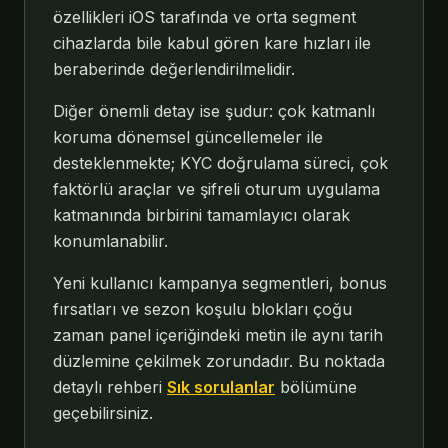
özellikleri iOS tarafında ve orta segment
cihazlarda bile kabul gören kare hızları ile
beraberinde değerlendirilmelidir.
Diğer önemli detay ise şudur: çok katmanlı
koruma dönemsel güncellemeler ile
desteklenmekte; KYC doğrulama süreci, çok
faktörlü araçlar ve şifreli oturum uygulama
katmanında birbirini tamamlayıcı olarak
konumlanabilir.
Yeni kullanıcı kampanya segmentleri, bonus
fırsatları ve sezon koşulu blokları çoğu
zaman panel içeriğindeki metin ile aynı tarih
düzlemine çekilmek zorundadır. Bu noktada
detaylı rehberi
Sık sorulanlar
bölümüne
geçebilirsiniz.