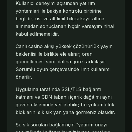
Kullanıcı deneyimi açısından yatırım
yöntemleri ile bakiye kontrolü birbirine
bağlıdır; üst ve alt limit bilgisi kayıt altına
alınmadan sonuçlanan hiçbir varsayım nihai
kabul edilmemelidir.
Canlı casino akışı yüksek çözünürlük yayın
beklentisi ile birlikte ele alınır; oran
güncellemesi spor dalına göre farklılaşır.
Sorumlu oyun çerçevesinde limit kullanımı
önerilir.
Uygulama tarafında SSL/TLS bağlantı
katmanı ve CDN tabanlı içerik dağıtımı aynı
güven ekseninde yer alabilir; bu yükümlülük
bloklarını sık sık yan yana görmeniz olasıdır.
Şu sık sorulan bağlam için “yatırım onayı