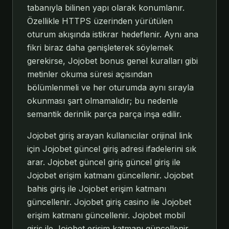
tabanıyla bilinen yapı olarak konumlanır.
Özellikle HTTPS üzerinden yürütülen
oturum akışında istikrar hedeflenir. Aynı ana
fikri biraz daha genişleterek söylemek
gerekirse, Jojobet bonus genel kuralları gibi
metinler okuma süresi açısından
bölümlenmeli ve her oturumda aynı sırayla
okunması şart olmamalıdır; bu nedenle
semantik derinlik parça parça inşa edilir.
Jojobet giriş arayan kullanıcılar orijinal link
için Jojobet güncel giriş adresi ifadelerini sık
arar. Jojobet güncel giriş güncel giriş ile
Jojobet erişim katmanı güncellenir. Jojobet
bahis giriş ile Jojobet erişim katmanı
güncellenir. Jojobet giriş casino ile Jojobet
erişim katmanı güncellenir. Jojobet mobil
giriş ile Jojobet erişim katmanı güncellenir.