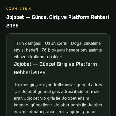
UZUN IÇERIK
Jojobet — Güncel Giriş ve Platform Rehberi
2026
Tarih damgası · Uzun içerik · Doğal dil
Kelime
sayısı hedefi · 76 blok
aynı hesabı paylaşılmış
cihazda kullanma riskleri
Jojobet — Güncel Giriş ve Platform
Rehberi 2026
Jojobet giriş arayan kullanıcılar güncel adres
için Jojobet güncel giriş adresi ifadelerini sık
arar. Jojobet vip giriş ile Jojobet erişim
katmanı güncellenir. Jojobet bahis ile Jojobet
erişim katmanı güncellenir. Jojobet güncel