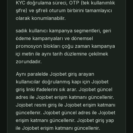
KYC doğrulama süreci, OTP (tek kullanımlık
şifre) ve şifreli oturum birbirini tamamlayıcı
olarak konumlanabilir.
sadık kullanıcı kampanya segmentleri, geri
ödeme kampanyaları ve dönemsel
promosyon blokları çoğu zaman kampanya
içi metin ile aynı tarih düzlemine çekilmek
zorundadır.
Aynı paralelde Jojobet giriş arayan
kullanıcılar doğrulanmış kapı için Jojobet
giriş linki ifadelerini sık arar. Jojobet güncel
adres ile Jojobet erişim katmanı güncellenir.
Jojobet resmi giriş ile Jojobet erişim katmanı
güncellenir. Jojobet güncel adres ile Jojobet
erişim katmanı güncellenir. Jojobet giriş yap
ile Jojobet erişim katmanı güncellenir.