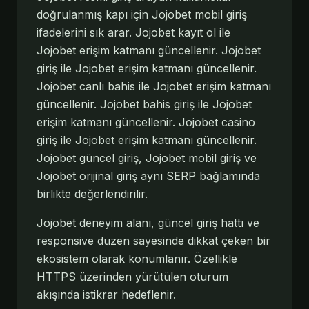
doğrulanmış kapı için Jojobet mobil giriş
ifadelerini sık arar. Jojobet kayıt ol ile
Jojobet erişim katmanı güncellenir. Jojobet
giriş ile Jojobet erişim katmanı güncellenir.
Jojobet canlı bahis ile Jojobet erişim katmanı
güncellenir. Jojobet bahis giriş ile Jojobet
erişim katmanı güncellenir. Jojobet casino
giriş ile Jojobet erişim katmanı güncellenir.
Jojobet güncel giriş, Jojobet mobil giriş ve
Jojobet orijinal giriş aynı SERP bağlamında
birlikte değerlendirilir.
Jojobet deneyim alanı, güncel giriş hattı ve
responsive düzen sayesinde dikkat çeken bir
ekosistem olarak konumlanır. Özellikle
HTTPS üzerinden yürütülen oturum
akışında istikrar hedeflenir.