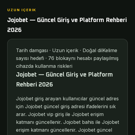
UZUN IÇERIK
Jojobet — Güncel Giriş ve Platform Rehberi
2026
Tarih damgası · Uzun içerik · Doğal dil
Kelime
sayısı hedefi · 76 blok
aynı hesabı paylaşılmış
cihazda kullanma riskleri
Jojobet — Güncel Giriş ve Platform
Rehberi 2026
Jojobet giriş arayan kullanıcılar güncel adres
için Jojobet güncel giriş adresi ifadelerini sık
arar. Jojobet vip giriş ile Jojobet erişim
katmanı güncellenir. Jojobet bahis ile Jojobet
erişim katmanı güncellenir. Jojobet güncel