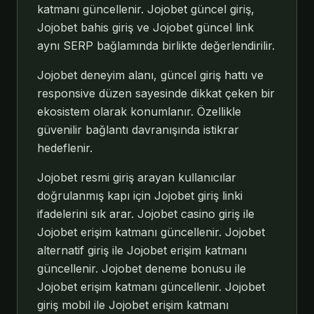
katmanı güncellenir. Jojobet güncel giriş,
Jojobet bahis giriş ve Jojobet güncel link
aynı SERP bağlamında birlikte değerlendirilir.
Jojobet deneyim alanı, güncel giriş hattı ve
responsive düzen sayesinde dikkat çeken bir
ekosistem olarak konumlanır. Özellikle
güvenilir bağlantı davranışında istikrar
hedeflenir.
Jojobet resmi giriş arayan kullanıcılar
doğrulanmış kapı için Jojobet giriş linki
ifadelerini sık arar. Jojobet casino giriş ile
Jojobet erişim katmanı güncellenir. Jojobet
alternatif giriş ile Jojobet erişim katmanı
güncellenir. Jojobet deneme bonusu ile
Jojobet erişim katmanı güncellenir. Jojobet
giriş mobil ile Jojobet erişim katmanı