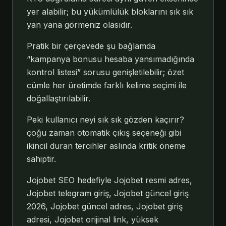
yer alabilir; bu yükümlülük bloklarını sık sık
yan yana görmeniz olasıdır.
Pratik bir çerçevede şu bağlamda
“kampanya bonusu hesaba yansımadığında
kontrol listesi” sorusu genişletilebilir; özet
cümle her üretimde farklı kelime seçimi ile
doğallaştırılabilir.
Peki kullanıcı neyi sık sık gözden kaçırır?
çoğu zaman otomatik çıkış seçeneği gibi
ikincil duran tercihler aslında kritik öneme
sahiptir.
Jojobet SEO hedefiyle Jojobet resmi adres,
Jojobet telegram giriş, Jojobet güncel giriş
2026, Jojobet güncel adres, Jojobet giriş
adresi, Jojobet orijinal link, yüksek