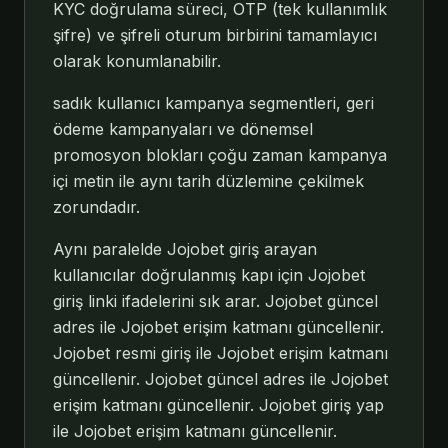
KYC doğrulama süreci, OTP (tek kullanımlık
şifre) ve şifreli oturum birbirini tamamlayıcı
olarak konumlanabilir.
sadık kullanıcı kampanya segmentleri, geri
ödeme kampanyaları ve dönemsel
promosyon blokları çoğu zaman kampanya
içi metin ile aynı tarih düzlemine çekilmek
zorundadır.
Aynı paralelde Jojobet giriş arayan
kullanıcılar doğrulanmış kapı için Jojobet
giriş linki ifadelerini sık arar. Jojobet güncel
adres ile Jojobet erişim katmanı güncellenir.
Jojobet resmi giriş ile Jojobet erişim katmanı
güncellenir. Jojobet güncel adres ile Jojobet
erişim katmanı güncellenir. Jojobet giriş yap
ile Jojobet erişim katmanı güncellenir.