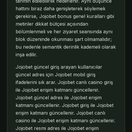
tahmin edilebilirlik hedeflenir. Aynı düşünce
hattını biraz daha genişleterek söylemek
gerekirse, Jojobet bonus genel kuralları gibi
metinler dikkat bütçesi açısından
bölümlenmeli ve her ziyaret seansında aynı
blok düzeninde okunması şart olmamalıdır;
bu nedenle semantik derinlik kademeli olarak
inşa edilir.
Jojobet güncel giriş arayan kullanıcılar
güncel adres için Jojobet mobil giriş
ifadelerini sık arar. Jojobet canlı casino giriş
ile Jojobet erişim katmanı güncellenir.
Jojobet güncel adres ile Jojobet erişim
katmanı güncellenir. Jojobet giriş ile Jojobet
erişim katmanı güncellenir. Jojobet canlı
casino ile Jojobet erişim katmanı güncellenir.
Jojobet resmi adres ile Jojobet erişim