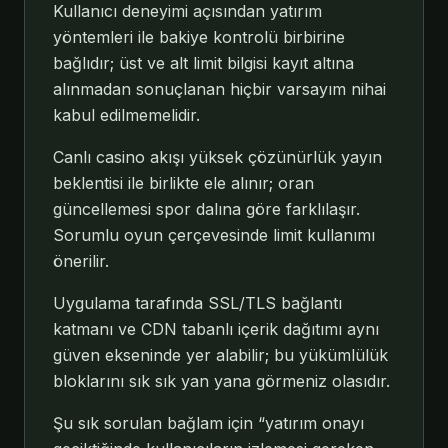
Kullanıcı deneyimi açısından yatırım
yöntemleri ile bakiye kontrolü birbirine
bağlıdır; üst ve alt limit bilgisi kayıt altına
alınmadan sonuçlanan hiçbir varsayım nihai
kabul edilmemelidir.
Canlı casino akışı yüksek çözünürlük yayın
beklentisi ile birlikte ele alınır; oran
güncellemesi spor dalına göre farklılaşır.
Sorumlu oyun çerçevesinde limit kullanımı
önerilir.
Uygulama tarafında SSL/TLS bağlantı
katmanı ve CDN tabanlı içerik dağıtımı aynı
güven ekseninde yer alabilir; bu yükümlülük
bloklarını sık sık yan yana görmeniz olasıdır.
Şu sık sorulan bağlam için “yatırım onayı