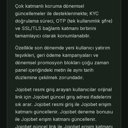
Çok katmanlı koruma dönemsel
güncellemeler ile desteklenmekte; KYC
doğrulama süreci, OTP (tek kullanımlık şifre)
ve SSL/TLS bağlantı katmanı birbirini
tamamlayıcı olarak konumlanabilir.
Özellikle son dönemde yeni kullanıcı yatırım
teşvikleri, geri ödeme kampanyaları ve
dönemsel promosyon blokları çoğu zaman
panel içeriğindeki metin ile aynı tarih
düzlemine çekilmek zorundadır.
Jojobet resmi giriş arayan kullanıcılar orijinal
link için Jojobet güncel giriş adresi ifadelerini
sık arar. Jojobet resmi giriş ile Jojobet erişim
katmanı güncellenir. Jojobet deneme bonusu
ile Jojobet erişim katmanı güncellenir.
Jojobet güncel link ile Jojobet erişim katmanı