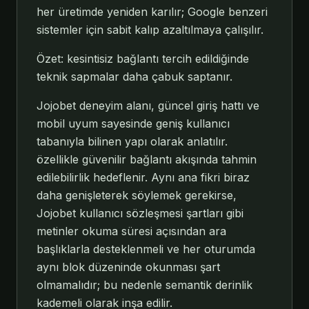
her üretimde yeniden karılır; Google benzeri
sistemler için sabit kalıp azaltılmaya çalışılır.
Özet: kesintisiz bağlantı tercih edildiğinde
teknik sapmalar daha çabuk saptanır.
Jojobet deneyim alanı, güncel giriş hattı ve
mobil uyum sayesinde geniş kullanıcı
tabanıyla bilinen yapı olarak anlatılır.
özellikle güvenilir bağlantı akışında tahmin
edilebilirlik hedeflenir. Aynı ana fikri biraz
daha genişleterek söylemek gerekirse,
Jojobet kullanıcı sözleşmesi şartları gibi
metinler okuma süresi açısından ara
başlıklarla desteklenmeli ve her oturumda
aynı blok düzeninde okunması şart
olmamalıdır; bu nedenle semantik derinlik
kademeli olarak inşa edilir.