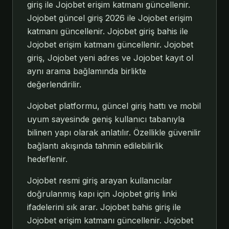
giriş ile Jojobet erişim katmanı güncellenir.
Jojobet güncel giriş 2026 ile Jojobet erişim
katmanı güncellenir. Jojobet giriş bahis ile
Jojobet erişim katmanı güncellenir. Jojobet
giriş, Jojobet yeni adres ve Jojobet kayıt ol
aynı arama bağlamında birlikte
değerlendirilir.
Jojobet platformu, güncel giriş hattı ve mobil
uyum sayesinde geniş kullanıcı tabanıyla
bilinen yapı olarak anlatılır. Özellikle güvenilir
bağlantı akışında tahmin edilebilirlik
hedeflenir.
Jojobet resmi giriş arayan kullanıcılar
doğrulanmış kapı için Jojobet giriş linki
ifadelerini sık arar. Jojobet bahis giriş ile
Jojobet erişim katmanı güncellenir. Jojobet