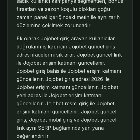
sadık kullanıcı kampanya segmentleri, bonus
fırsatları ve sezon koşulu blokları çoğu
zaman panel içeriğindeki metin ile aynı tarih
düzlemine çekilmek zorundadır.
Ek olarak Jojobet giriş arayan kullanıcılar
doğrulanmış kapı için Jojobet güncel giriş
adresi ifadelerini sık arar. Jojobet güncel link
ile Jojobet erişim katmanı güncellenir.
Jojobet giriş bahis ile Jojobet erişim katmanı
güncellenir. Jojobet giriş adresi 2026 ile
Jojobet erişim katmanı güncellenir. Jojobet
yeni adres ile Jojobet erişim katmanı
güncellenir. Jojobet resmi giriş ile Jojobet
erişim katmanı güncellenir. Jojobet güncel
giriş, Jojobet mobil giriş ve Jojobet güncel
link aynı SERP bağlamında yan yana
değerlendirilir.