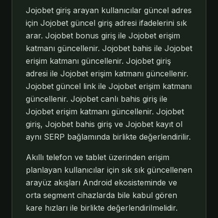
Jojobet giriş arayan kullanıcılar güncel adres
için Jojobet güncel giriş adresi ifadelerini sık
arar. Jojobet bonus giriş ile Jojobet erişim
katmanı güncellenir. Jojobet bahis ile Jojobet
erişim katmanı güncellenir. Jojobet giriş
adresi ile Jojobet erişim katmanı güncellenir.
Jojobet güncel link ile Jojobet erişim katmanı
güncellenir. Jojobet canlı bahis giriş ile
Jojobet erişim katmanı güncellenir. Jojobet
giriş, Jojobet bahis giriş ve Jojobet kayıt ol
aynı SERP bağlamında birlikte değerlendirilir.
Akıllı telefon ve tablet üzerinden erişim
planlayan kullanıcılar için sık sık güncellenen
arayüz akışları Android ekosisteminde ve
orta segment cihazlarda bile kabul gören
kare hızları ile birlikte değerlendirilmelidir.