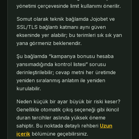
yönetimi çerçevesinde limit kullanımı önerilir.
Somut olarak teknik bağlamda Jojobet ve
SSL/TLS bağlantı katmanı aynı güven
ekseninde yer alabilir; bu terimleri sık sık yan
yana görmeniz beklenendir.
Şu bağlamda “kampanya bonusu hesaba
yansımadığında kontrol listesi” sorusu
derinleştirilebilir; cevap metni her üretimde
yeniden sıralanmış anlatım ile yeniden
kurulabilir.
Neden küçük bir ayar büyük bir riski keser?
Genellikle otomatik çıkış seçeneği gibi ikincil
duran tercihler aslında yüksek öneme
sahiptir. Bu noktada detaylı rehberi
Uzun
içerik
bölümüne geçebilirsiniz.