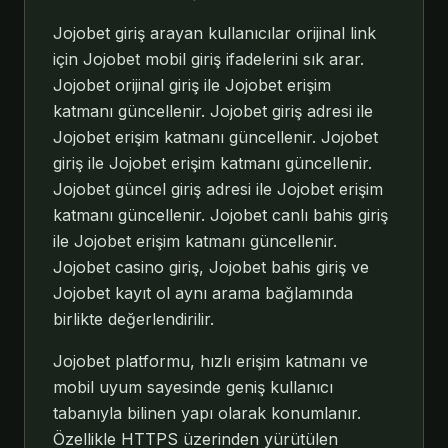
Jojobet giriş arayan kullanıcılar orijinal link
için Jojobet mobil giriş ifadelerini sık arar.
Jojobet orijinal giriş ile Jojobet erişim
katmanı güncellenir. Jojobet giriş adresi ile
Jojobet erişim katmanı güncellenir. Jojobet
giriş ile Jojobet erişim katmanı güncellenir.
Jojobet güncel giriş adresi ile Jojobet erişim
katmanı güncellenir. Jojobet canlı bahis giriş
ile Jojobet erişim katmanı güncellenir.
Jojobet casino giriş, Jojobet bahis giriş ve
Jojobet kayıt ol aynı arama bağlamında
birlikte değerlendirilir.
Jojobet platformu, hızlı erişim katmanı ve
mobil uyum sayesinde geniş kullanıcı
tabanıyla bilinen yapı olarak konumlanır.
Özellikle HTTPS üzerinden yürütülen