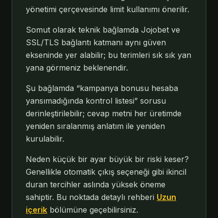
yönetimi çerçevesinde limit kullanımı önerilir.
Somut olarak teknik bağlamda Jojobet ve
SSL/TLS bağlantı katmanı aynı güven
ekseninde yer alabilir; bu terimleri sık sık yan
yana görmeniz beklenendir.
Şu bağlamda “kampanya bonusu hesaba
yansımadığında kontrol listesi” sorusu
derinleştirilebilir; cevap metni her üretimde
yeniden sıralanmış anlatım ile yeniden
kurulabilir.
Neden küçük bir ayar büyük bir riski keser?
Genellikle otomatik çıkış seçeneği gibi ikincil
duran tercihler aslında yüksek öneme
sahiptir. Bu noktada detaylı rehberi
Uzun
içerik
bölümüne geçebilirsiniz.