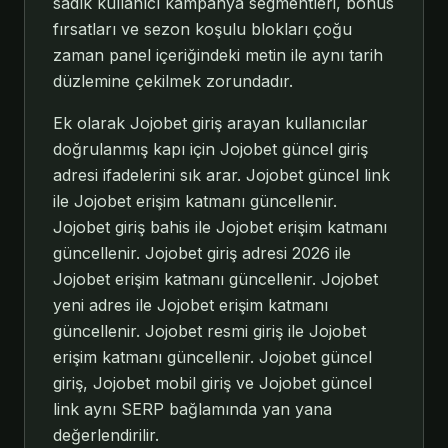
sadık kullanıcı kampanya segmentleri, bonus
fırsatları ve sezon koşulu blokları çoğu
zaman panel içeriğindeki metin ile aynı tarih
düzlemine çekilmek zorundadır.
Ek olarak Jojobet giriş arayan kullanıcılar
doğrulanmış kapı için Jojobet güncel giriş
adresi ifadelerini sık arar. Jojobet güncel link
ile Jojobet erişim katmanı güncellenir.
Jojobet giriş bahis ile Jojobet erişim katmanı
güncellenir. Jojobet giriş adresi 2026 ile
Jojobet erişim katmanı güncellenir. Jojobet
yeni adres ile Jojobet erişim katmanı
güncellenir. Jojobet resmi giriş ile Jojobet
erişim katmanı güncellenir. Jojobet güncel
giriş, Jojobet mobil giriş ve Jojobet güncel
link aynı SERP bağlamında yan yana
değerlendirilir.