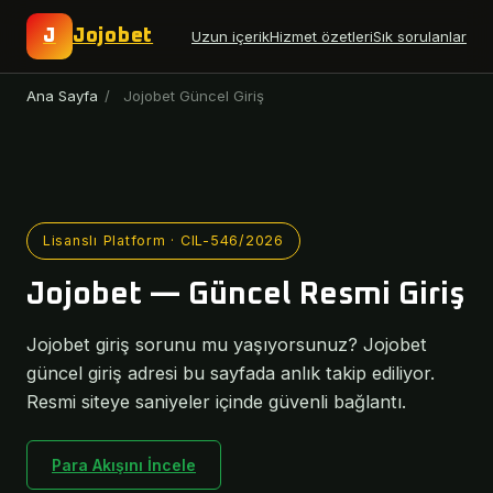
Ana
J
Jojobet
Uzun içerik
Hizmet özetleri
Sık sorulanlar
İçeriğe
Geç
Ana Sayfa
/
Jojobet Güncel Giriş
Lisanslı Platform · CIL-546/2026
Jojobet — Güncel Resmi Giriş
Jojobet giriş sorunu mu yaşıyorsunuz? Jojobet
güncel giriş adresi bu sayfada anlık takip ediliyor.
Resmi siteye saniyeler içinde güvenli bağlantı.
Para Akışını İncele