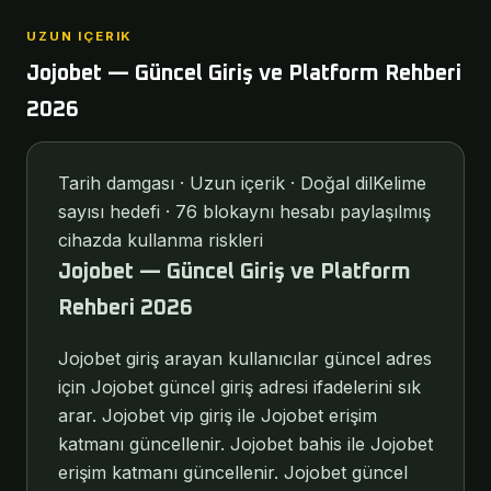
UZUN IÇERIK
Jojobet — Güncel Giriş ve Platform Rehberi
2026
Tarih damgası · Uzun içerik · Doğal dil
Kelime
sayısı hedefi · 76 blok
aynı hesabı paylaşılmış
cihazda kullanma riskleri
Jojobet — Güncel Giriş ve Platform
Rehberi 2026
Jojobet giriş arayan kullanıcılar güncel adres
için Jojobet güncel giriş adresi ifadelerini sık
arar. Jojobet vip giriş ile Jojobet erişim
katmanı güncellenir. Jojobet bahis ile Jojobet
erişim katmanı güncellenir. Jojobet güncel