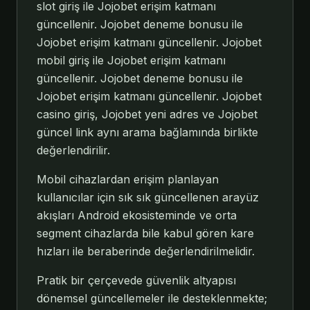
slot giriş ile Jojobet erişim katmanı
güncellenir. Jojobet deneme bonusu ile
Jojobet erişim katmanı güncellenir. Jojobet
mobil giriş ile Jojobet erişim katmanı
güncellenir. Jojobet deneme bonusu ile
Jojobet erişim katmanı güncellenir. Jojobet
casino giriş, Jojobet yeni adres ve Jojobet
güncel link aynı arama bağlamında birlikte
değerlendirilir.
Mobil cihazlardan erişim planlayan
kullanıcılar için sık sık güncellenen arayüz
akışları Android ekosisteminde ve orta
segment cihazlarda bile kabul gören kare
hızları ile beraberinde değerlendirilmelidir.
Pratik bir çerçevede güvenlik altyapısı
dönemsel güncellemeler ile desteklenmekte;