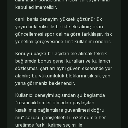
kabul edilmemelidir.
canlı bahis deneyimi yüksek çözünürlük
yayın beklentisi ile birlikte ele alınır; oran
güncellemesi spor dalına göre farklılaşır. risk
yönetimi çerçevesinde limit kullanımı önerilir.
Konuyu başka bir açıdan ele alırsak teknik
bağlamda bonus genel kuralları ve kullanıcı
sözleşmesi şartları aynı güven ekseninde yer
alabilir; bu yükümlülük bloklarını sık sık yan
yana görmeniz beklenendir.
Kullanıcı deneyimi açısından şu bağlamda
“resmi bildirimler olmadan paylaşılan
kısaltılmış bağlantılara güvenilmesi doğru
mu” sorusu genişletilebilir; özet cümle her
üretimde farklı kelime seçimi ile