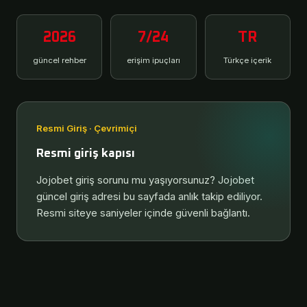
2026
7/24
TR
güncel rehber
erişim ipuçları
Türkçe içerik
Resmi Giriş · Çevrimiçi
Resmi giriş kapısı
Jojobet giriş sorunu mu yaşıyorsunuz? Jojobet
güncel giriş adresi bu sayfada anlık takip ediliyor.
Resmi siteye saniyeler içinde güvenli bağlantı.