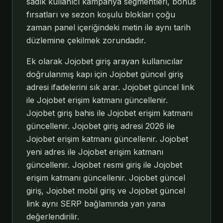
sadık kullanıcı kampanya segmentleri, bonus
fırsatları ve sezon koşulu blokları çoğu
zaman panel içeriğindeki metin ile aynı tarih
düzlemine çekilmek zorundadır.
Ek olarak Jojobet giriş arayan kullanıcılar
doğrulanmış kapı için Jojobet güncel giriş
adresi ifadelerini sık arar. Jojobet güncel link
ile Jojobet erişim katmanı güncellenir.
Jojobet giriş bahis ile Jojobet erişim katmanı
güncellenir. Jojobet giriş adresi 2026 ile
Jojobet erişim katmanı güncellenir. Jojobet
yeni adres ile Jojobet erişim katmanı
güncellenir. Jojobet resmi giriş ile Jojobet
erişim katmanı güncellenir. Jojobet güncel
giriş, Jojobet mobil giriş ve Jojobet güncel
link aynı SERP bağlamında yan yana
değerlendirilir.