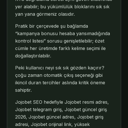
yer alabilir; bu yükümlülük bloklarını sık sık
yan yana görmeniz olasıdır.
Pratik bir çerçevede şu bağlamda
“kampanya bonusu hesaba yansımadığında
kontrol listesi” sorusu genişletilebilir; özet
cümle her üretimde farklı kelime seçimi ile
doğallaştırılabilir.
Peki kullanıcı neyi sık sık gözden kaçırır?
çoğu zaman otomatik çıkış seçeneği gibi
ikincil duran tercihler aslında kritik öneme
sahiptir.
Jojobet SEO hedefiyle Jojobet resmi adres,
Jojobet telegram giriş, Jojobet güncel giriş
2026, Jojobet güncel adres, Jojobet giriş
adresi, Jojobet orijinal link, yüksek