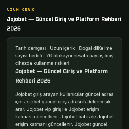
UZUN IÇERIK
Jojobet — Güncel Giriş ve Platform Rehberi
2026
Tarih damgası · Uzun içerik · Doğal dil
Kelime
sayısı hedefi · 76 blok
aynı hesabı paylaşılmış
cihazda kullanma riskleri
Jojobet — Güncel Giriş ve Platform
Rehberi 2026
Jojobet giriş arayan kullanıcılar güncel adres
için Jojobet güncel giriş adresi ifadelerini sık
arar. Jojobet vip giriş ile Jojobet erişim
katmanı güncellenir. Jojobet bahis ile Jojobet
erişim katmanı güncellenir. Jojobet güncel