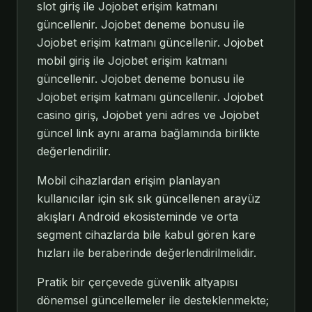
slot giriş ile Jojobet erişim katmanı
güncellenir. Jojobet deneme bonusu ile
Jojobet erişim katmanı güncellenir. Jojobet
mobil giriş ile Jojobet erişim katmanı
güncellenir. Jojobet deneme bonusu ile
Jojobet erişim katmanı güncellenir. Jojobet
casino giriş, Jojobet yeni adres ve Jojobet
güncel link aynı arama bağlamında birlikte
değerlendirilir.
Mobil cihazlardan erişim planlayan
kullanıcılar için sık sık güncellenen arayüz
akışları Android ekosisteminde ve orta
segment cihazlarda bile kabul gören kare
hızları ile beraberinde değerlendirilmelidir.
Pratik bir çerçevede güvenlik altyapısı
dönemsel güncellemeler ile desteklenmekte;