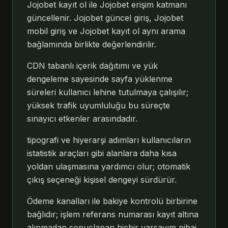
Jojobet kayıt ol ile Jojobet erişim katmanı
güncellenir. Jojobet güncel giriş, Jojobet
mobil giriş ve Jojobet kayıt ol aynı arama
bağlamında birlikte değerlendirilir.
CDN tabanlı içerik dağıtımı ve yük
dengeleme sayesinde sayfa yüklenme
süreleri kullanıcı lehine tutulmaya çalışılır;
yüksek trafik uyumluluğu bu süreçte
sınayıcı etkenler arasındadır.
tipografi ve hiyerarşi adımları kullanıcıların
istatistik araçları gibi alanlara daha kısa
yoldan ulaşmasına yardımcı olur; otomatik
çıkış seçeneği kişisel dengeyi sürdürür.
Ödeme kanalları ile bakiye kontrolü birbirine
bağlıdır; işlem referans numarası kayıt altına
alınmadan sonuçlanan hiçbir varsayım nihai