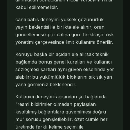
kabul edilmemelidir.
canlı bahis deneyimi yüksek çözünürlük
yayın beklentisi ile birlikte ele alınır; oran
güncellemesi spor dalına göre farklılaşır. risk
yönetimi çerçevesinde limit kullanımı önerilir.
Konuyu başka bir açıdan ele alırsak teknik
bağlamda bonus genel kuralları ve kullanıcı
sözleşmesi şartları aynı güven ekseninde yer
alabilir; bu yükümlülük bloklarını sık sık yan
yana görmeniz beklenendir.
Kullanıcı deneyimi açısından şu bağlamda
“resmi bildirimler olmadan paylaşılan
kısaltılmış bağlantılara güvenilmesi doğru
mu” sorusu genişletilebilir; özet cümle her
üretimde farklı kelime seçimi ile