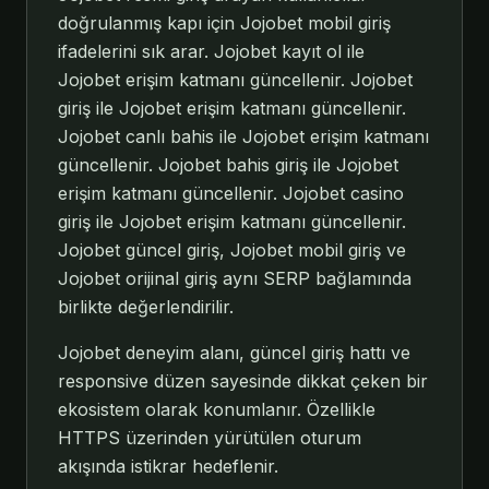
doğrulanmış kapı için Jojobet mobil giriş
ifadelerini sık arar. Jojobet kayıt ol ile
Jojobet erişim katmanı güncellenir. Jojobet
giriş ile Jojobet erişim katmanı güncellenir.
Jojobet canlı bahis ile Jojobet erişim katmanı
güncellenir. Jojobet bahis giriş ile Jojobet
erişim katmanı güncellenir. Jojobet casino
giriş ile Jojobet erişim katmanı güncellenir.
Jojobet güncel giriş, Jojobet mobil giriş ve
Jojobet orijinal giriş aynı SERP bağlamında
birlikte değerlendirilir.
Jojobet deneyim alanı, güncel giriş hattı ve
responsive düzen sayesinde dikkat çeken bir
ekosistem olarak konumlanır. Özellikle
HTTPS üzerinden yürütülen oturum
akışında istikrar hedeflenir.