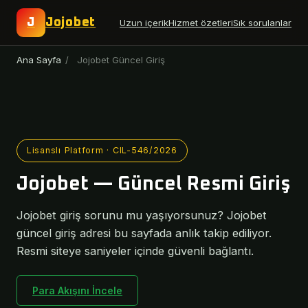
Ana
J
Jojobet
Uzun içerik
Hizmet özetleri
Sık sorulanlar
İçeriğe
Geç
Ana Sayfa
/
Jojobet Güncel Giriş
Lisanslı Platform · CIL-546/2026
Jojobet — Güncel Resmi Giriş
Jojobet giriş sorunu mu yaşıyorsunuz? Jojobet
güncel giriş adresi bu sayfada anlık takip ediliyor.
Resmi siteye saniyeler içinde güvenli bağlantı.
Para Akışını İncele