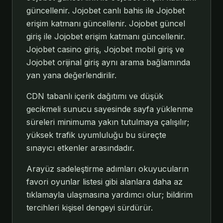
güncellenir. Jojobet canlı bahis ile Jojobet
erişim katmanı güncellenir. Jojobet güncel
giriş ile Jojobet erişim katmanı güncellenir.
Jojobet casino giriş, Jojobet mobil giriş ve
Jojobet orijinal giriş aynı arama bağlamında
yan yana değerlendirilir.
CDN tabanlı içerik dağıtımı ve düşük
gecikmeli sunucu sayesinde sayfa yüklenme
süreleri minimuma yakın tutulmaya çalışılır;
yüksek trafik uyumluluğu bu süreçte
sınayıcı etkenler arasındadır.
Arayüz sadeleştirme adımları okuyucuların
favori oyunlar listesi gibi alanlara daha az
tıklamayla ulaşmasına yardımcı olur; bildirim
tercihleri kişisel dengeyi sürdürür.