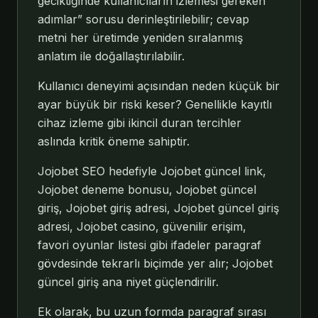
geciktiğinde kullanıcıların izlemesi gereken
adımlar” sorusu derinleştirilebilir; cevap
metni her üretimde yeniden sıralanmış
anlatım ile doğallaştırılabilir.
Kullanıcı deneyimi açısından neden küçük bir
ayar büyük bir riski keser? Genellikle kayıtlı
cihaz izleme gibi ikincil duran tercihler
aslında kritik öneme sahiptir.
Jojobet SEO hedefiyle Jojobet güncel link,
Jojobet deneme bonusu, Jojobet güncel
giriş, Jojobet giriş adresi, Jojobet güncel giriş
adresi, Jojobet casino, güvenilir erişim,
favori oyunlar listesi gibi ifadeler paragraf
gövdesinde tekrarlı biçimde yer alır; Jojobet
güncel giriş ana niyet güçlendirilir.
Ek olarak, bu uzun formda paragraf sırası