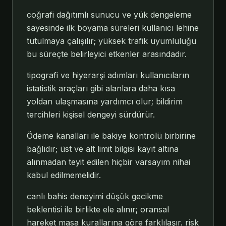
coğrafi dağıtımlı sunucu ve yük dengeleme
sayesinde ilk boyama süreleri kullanıcı lehine
tutulmaya çalışılır; yüksek trafik uyumluluğu
bu süreçte belirleyici etkenler arasındadır.
tipografi ve hiyerarşi adımları kullanıcıların
istatistik araçları gibi alanlara daha kısa
yoldan ulaşmasına yardımcı olur; bildirim
tercihleri kişisel dengeyi sürdürür.
Ödeme kanalları ile bakiye kontrolü birbirine
bağlıdır; üst ve alt limit bilgisi kayıt altına
alınmadan teyit edilen hiçbir varsayım nihai
kabul edilmemelidir.
canlı bahis deneyimi düşük gecikme
beklentisi ile birlikte ele alınır; oransal
hareket masa kurallarına göre farklılaşır. risk