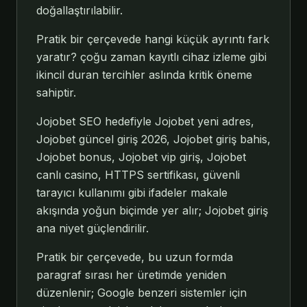
doğallaştırılabilir.
Pratik bir çerçevede hangi küçük ayrıntı fark
yaratır? çoğu zaman kayıtlı cihaz izleme gibi
ikincil duran tercihler aslında kritik öneme
sahiptir.
Jojobet SEO hedefiyle Jojobet yeni adres,
Jojobet güncel giriş 2026, Jojobet giriş bahis,
Jojobet bonus, Jojobet vip giriş, Jojobet
canlı casino, HTTPS sertifikası, güvenli
tarayıcı kullanımı gibi ifadeler makale
akışında yoğun biçimde yer alır; Jojobet giriş
ana niyet güçlendirilir.
Pratik bir çerçevede, bu uzun formda
paragraf sırası her üretimde yeniden
düzenlenir; Google benzeri sistemler için