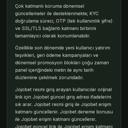
Çok katmanlı koruma dönemsel
güncellemeler ile desteklenmekte; KYC
doğrulama süreci, OTP (tek kullanımlık şifre)
ve SSL/TLS bağlantı katmanı birbirini
tamamlayıcı olarak konumlanabilir.
Özellikle son dönemde yeni kullanıcı yatırım
teşvikleri, geri ödeme kampanyaları ve
dönemsel promosyon blokları çoğu zaman
panel içeriğindeki metin ile aynı tarih
düzlemine çekilmek zorundadır.
Jojobet resmi giriş arayan kullanıcılar orijinal
link için Jojobet güncel giriş adresi ifadelerini
sık arar. Jojobet resmi giriş ile Jojobet erişim
katmanı güncellenir. Jojobet deneme bonusu
ile Jojobet erişim katmanı güncellenir.
Jojobet güncel link ile Jojobet erişim katmanı