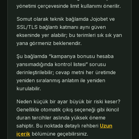
yönetimi çerçevesinde limit kullanımı önerilir.
Somut olarak teknik bağlamda Jojobet ve
SSL/TLS bağlantı katmanı aynı güven
ekseninde yer alabilir; bu terimleri sık sık yan
yana görmeniz beklenendir.
Şu bağlamda “kampanya bonusu hesaba
yansımadığında kontrol listesi” sorusu
derinleştirilebilir; cevap metni her üretimde
yeniden sıralanmış anlatım ile yeniden
kurulabilir.
Neden küçük bir ayar büyük bir riski keser?
Genellikle otomatik çıkış seçeneği gibi ikincil
duran tercihler aslında yüksek öneme
sahiptir. Bu noktada detaylı rehberi
Uzun
içerik
bölümüne geçebilirsiniz.