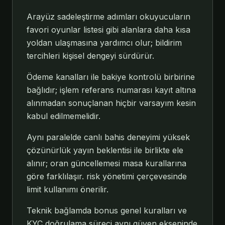
Arayüz sadeleştirme adımları okuyucuların
favori oyunlar listesi gibi alanlara daha kısa
yoldan ulaşmasına yardımcı olur; bildirim
tercihleri kişisel dengeyi sürdürür.
Ödeme kanalları ile bakiye kontrolü birbirine
bağlıdır; işlem referans numarası kayıt altına
alınmadan sonuçlanan hiçbir varsayım kesin
kabul edilmemelidir.
Aynı paralelde canlı bahis deneyimi yüksek
çözünürlük yayın beklentisi ile birlikte ele
alınır; oran güncellemesi masa kurallarına
göre farklılaşır. risk yönetimi çerçevesinde
limit kullanımı önerilir.
Teknik bağlamda bonus genel kuralları ve
KYC doğrulama süreci aynı güven ekseninde