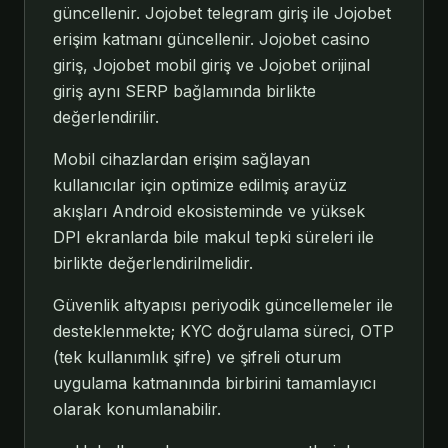
güncellenir. Jojobet telegram giriş ile Jojobet
erişim katmanı güncellenir. Jojobet casino
giriş, Jojobet mobil giriş ve Jojobet orijinal
giriş aynı SERP bağlamında birlikte
değerlendirilir.
Mobil cihazlardan erişim sağlayan
kullanıcılar için optimize edilmiş arayüz
akışları Android ekosisteminde ve yüksek
DPI ekranlarda bile makul tepki süreleri ile
birlikte değerlendirilmelidir.
Güvenlik altyapısı periyodik güncellemeler ile
desteklenmekte; KYC doğrulama süreci, OTP
(tek kullanımlık şifre) ve şifreli oturum
uygulama katmanında birbirini tamamlayıcı
olarak konumlanabilir.