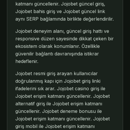
katmanı güncellenir. Jojobet güncel giriş,
Jojobet bahis giriş ve Jojobet güncel link
aynı SERP bağlamında birlikte değerlendirilir.
Jojobet deneyim alanı, güncel giriş hattı ve
responsive düzen sayesinde dikkat çeken bir
ekosistem olarak konumlanır. Özellikle
güvenilir bağlantı davranışında istikrar
hedeflenir.
Jojobet resmi giriş arayan kullanıcılar
doğrulanmış kapı için Jojobet giriş linki
ifadelerini sık arar. Jojobet casino giriş ile
Jojobet erişim katmanı güncellenir. Jojobet
alternatif giriş ile Jojobet erişim katmanı
güncellenir. Jojobet deneme bonusu ile
Jojobet erişim katmanı güncellenir. Jojobet
giriş mobil ile Jojobet erişim katmanı