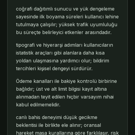
coğrafi dağıtımlı sunucu ve yük dengeleme
sayesinde ilk boyama süreleri kullanıcı lehine
tutulmaya çalışılır; yüksek trafik uyumluluğu
bu süreçte belirleyici etkenler arasındadır.
tipografi ve hiyerarşi adımları kullanıcıların
istatistik araçları gibi alanlara daha kısa
yoldan ulaşmasına yardımcı olur; bildirim
tercihleri kişisel dengeyi sürdürür.
Ödeme kanalları ile bakiye kontrolü birbirine
bağlıdır; üst ve alt limit bilgisi kayıt altına
alınmadan teyit edilen hiçbir varsayım nihai
kabul edilmemelidir.
canlı bahis deneyimi düşük gecikme
beklentisi ile birlikte ele alınır; oransal
hareket masa kurallarına göre farklılaşır. risk