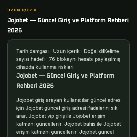
UZUN IÇERIK
Jojobet — Güncel Giriş ve Platform Rehberi
2026
Tarih damgası · Uzun içerik · Doğal dil
Kelime
sayısı hedefi · 76 blok
aynı hesabı paylaşılmış
cihazda kullanma riskleri
Jojobet — Güncel Giriş ve Platform
Rehberi 2026
Jojobet giriş arayan kullanıcılar güncel adres
için Jojobet güncel giriş adresi ifadelerini sık
arar. Jojobet vip giriş ile Jojobet erişim
katmanı güncellenir. Jojobet bahis ile Jojobet
erişim katmanı güncellenir. Jojobet güncel