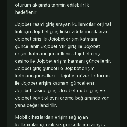
oturum akışında tahmin edilebilirlik
hedeflenir.
Jojobet resmi giriş arayan kullanıcılar orijinal
link için Jojobet giriş linki ifadelerini sık arar.
Jojobet giriş ile Jojobet erişim katmanı
güncellenir. Jojobet VIP giriş ile Jojobet
erişim katmanı güncellenir. Jojobet giriş
casino ile Jojobet erişim katmanı güncellenir.
Jojobet giriş güncel ile Jojobet erişim
katmanı güncellenir. Jojobet güvenli oturum
ile Jojobet erişim katmanı güncellenir.
Jojobet casino giriş, Jojobet mobil giriş ve
Jojobet kayıt ol aynı arama bağlamında yan
yana değerlendirilir.
Mobil cihazlardan erişim sağlayan
kullanıcılar için sık sık güncellenen arayüz