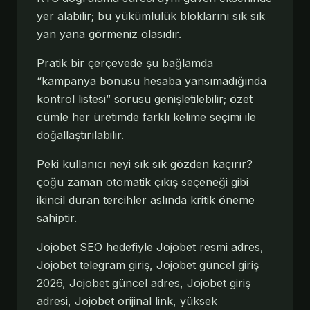
yer alabilir; bu yükümlülük bloklarını sık sık
yan yana görmeniz olasıdır.
Pratik bir çerçevede şu bağlamda
“kampanya bonusu hesaba yansımadığında
kontrol listesi” sorusu genişletilebilir; özet
cümle her üretimde farklı kelime seçimi ile
doğallaştırılabilir.
Peki kullanıcı neyi sık sık gözden kaçırır?
çoğu zaman otomatik çıkış seçeneği gibi
ikincil duran tercihler aslında kritik öneme
sahiptir.
Jojobet SEO hedefiyle Jojobet resmi adres,
Jojobet telegram giriş, Jojobet güncel giriş
2026, Jojobet güncel adres, Jojobet giriş
adresi, Jojobet orijinal link, yüksek