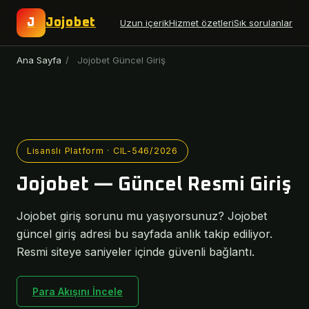
Ana
J
Jojobet
Uzun içerik
Hizmet özetleri
Sık sorulanlar
İçeriğe
Geç
Ana Sayfa
/
Jojobet Güncel Giriş
Lisanslı Platform · CIL-546/2026
Jojobet — Güncel Resmi Giriş
Jojobet giriş sorunu mu yaşıyorsunuz? Jojobet
güncel giriş adresi bu sayfada anlık takip ediliyor.
Resmi siteye saniyeler içinde güvenli bağlantı.
Para Akışını İncele