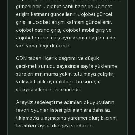
güncellenir. Jojobet canlı bahis ile Jojobet
erişim katmanı güncellenir. Jojobet güncel
giriş ile Jojobet erişim katmanı güncellenir.
Jojobet casino giriş, Jojobet mobil giriş ve
Jojobet orijinal giriş aynı arama bağlamında
yan yana değerlendirilir.
CDN tabanlı içerik dağıtımı ve düşük
gecikmeli sunucu sayesinde sayfa yüklenme
süreleri minimuma yakın tutulmaya çalışılır;
yüksek trafik uyumluluğu bu süreçte
sınayıcı etkenler arasındadır.
Arayüz sadeleştirme adımları okuyucuların
favori oyunlar listesi gibi alanlara daha az
tıklamayla ulaşmasına yardımcı olur; bildirim
tercihleri kişisel dengeyi sürdürür.