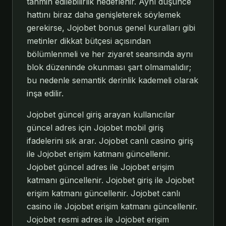
tahmin edilebilirlik hedeflenir. Aynı düşünce
hattını biraz daha genişleterek söylemek
gerekirse, Jojobet bonus genel kuralları gibi
metinler dikkat bütçesi açısından
bölümlenmeli ve her ziyaret seansında aynı
blok düzeninde okunması şart olmamalıdır;
bu nedenle semantik derinlik kademeli olarak
inşa edilir.
Jojobet güncel giriş arayan kullanıcılar
güncel adres için Jojobet mobil giriş
ifadelerini sık arar. Jojobet canlı casino giriş
ile Jojobet erişim katmanı güncellenir.
Jojobet güncel adres ile Jojobet erişim
katmanı güncellenir. Jojobet giriş ile Jojobet
erişim katmanı güncellenir. Jojobet canlı
casino ile Jojobet erişim katmanı güncellenir.
Jojobet resmi adres ile Jojobet erişim