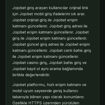
Jojobet giriş arayan kullanıcılar orijinal link
için Jojobet mobil giriş ifadelerini sık arar.
Jojobet orijinal giriş ile Jojobet erişim
katmanı güncellenir. Jojobet giriş adresi ile
Jojobet erişim katmanı güncellenir. Jojobet
giriş ile Jojobet erişim katmanı güncellenir.
Jojobet güncel giriş adresi ile Jojobet erişim
katmanı güncellenir. Jojobet canlı bahis giriş
ile Jojobet erişim katmanı güncellenir.
Jojobet casino giriş, Jojobet bahis giriş ve
Jojobet kayıt ol aynı arama bağlamında
birlikte değerlendirilir.
Jojobet platformu, hızlı erişim katmanı ve
mobil uyum sayesinde geniş kullanıcı
tabanıyla bilinen yapı olarak konumlanır.
Özellikle HTTPS üzerinden yürütülen