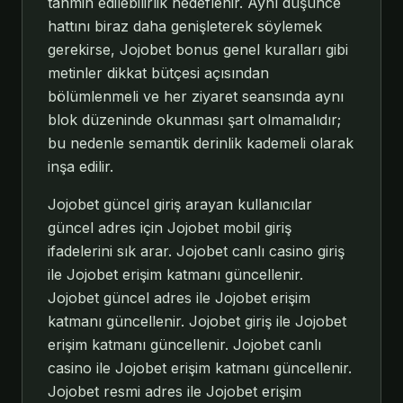
tahmin edilebilirlik hedeflenir. Aynı düşünce
hattını biraz daha genişleterek söylemek
gerekirse, Jojobet bonus genel kuralları gibi
metinler dikkat bütçesi açısından
bölümlenmeli ve her ziyaret seansında aynı
blok düzeninde okunması şart olmamalıdır;
bu nedenle semantik derinlik kademeli olarak
inşa edilir.
Jojobet güncel giriş arayan kullanıcılar
güncel adres için Jojobet mobil giriş
ifadelerini sık arar. Jojobet canlı casino giriş
ile Jojobet erişim katmanı güncellenir.
Jojobet güncel adres ile Jojobet erişim
katmanı güncellenir. Jojobet giriş ile Jojobet
erişim katmanı güncellenir. Jojobet canlı
casino ile Jojobet erişim katmanı güncellenir.
Jojobet resmi adres ile Jojobet erişim