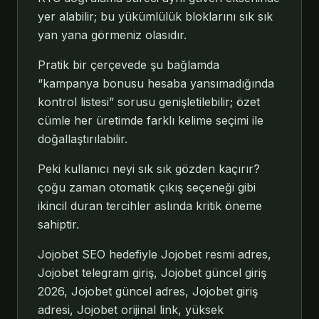
yer alabilir; bu yükümlülük bloklarını sık sık
yan yana görmeniz olasıdır.
Pratik bir çerçevede şu bağlamda
“kampanya bonusu hesaba yansımadığında
kontrol listesi” sorusu genişletilebilir; özet
cümle her üretimde farklı kelime seçimi ile
doğallaştırılabilir.
Peki kullanıcı neyi sık sık gözden kaçırır?
çoğu zaman otomatik çıkış seçeneği gibi
ikincil duran tercihler aslında kritik öneme
sahiptir.
Jojobet SEO hedefiyle Jojobet resmi adres,
Jojobet telegram giriş, Jojobet güncel giriş
2026, Jojobet güncel adres, Jojobet giriş
adresi, Jojobet orijinal link, yüksek