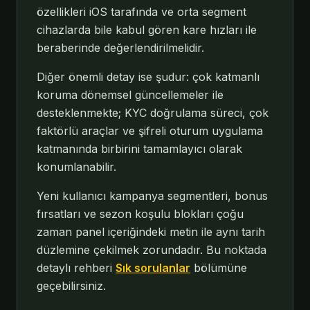
özellikleri iOS tarafında ve orta segment
cihazlarda bile kabul gören kare hızları ile
beraberinde değerlendirilmelidir.
Diğer önemli detay ise şudur: çok katmanlı
koruma dönemsel güncellemeler ile
desteklenmekte; KYC doğrulama süreci, çok
faktörlü araçlar ve şifreli oturum uygulama
katmanında birbirini tamamlayıcı olarak
konumlanabilir.
Yeni kullanıcı kampanya segmentleri, bonus
fırsatları ve sezon koşulu blokları çoğu
zaman panel içeriğindeki metin ile aynı tarih
düzlemine çekilmek zorundadır. Bu noktada
detaylı rehberi
Sık sorulanlar
bölümüne
geçebilirsiniz.