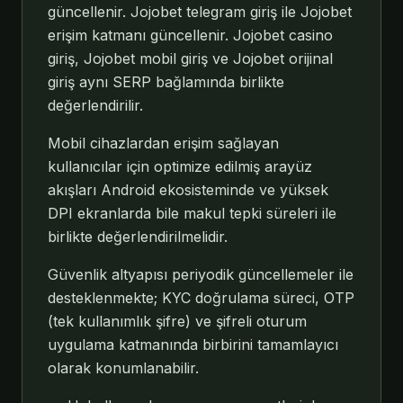
güncellenir. Jojobet telegram giriş ile Jojobet
erişim katmanı güncellenir. Jojobet casino
giriş, Jojobet mobil giriş ve Jojobet orijinal
giriş aynı SERP bağlamında birlikte
değerlendirilir.
Mobil cihazlardan erişim sağlayan
kullanıcılar için optimize edilmiş arayüz
akışları Android ekosisteminde ve yüksek
DPI ekranlarda bile makul tepki süreleri ile
birlikte değerlendirilmelidir.
Güvenlik altyapısı periyodik güncellemeler ile
desteklenmekte; KYC doğrulama süreci, OTP
(tek kullanımlık şifre) ve şifreli oturum
uygulama katmanında birbirini tamamlayıcı
olarak konumlanabilir.