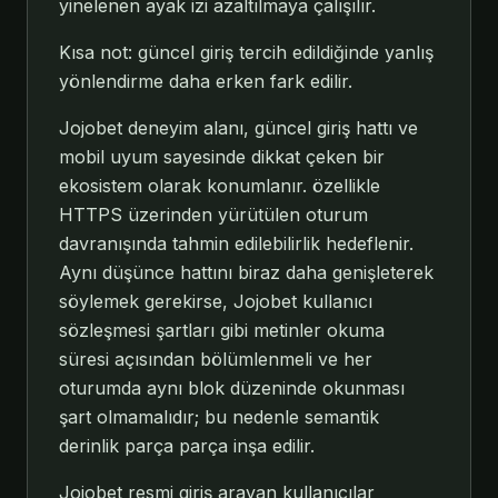
yinelenen ayak izi azaltılmaya çalışılır.
Kısa not: güncel giriş tercih edildiğinde yanlış
yönlendirme daha erken fark edilir.
Jojobet deneyim alanı, güncel giriş hattı ve
mobil uyum sayesinde dikkat çeken bir
ekosistem olarak konumlanır. özellikle
HTTPS üzerinden yürütülen oturum
davranışında tahmin edilebilirlik hedeflenir.
Aynı düşünce hattını biraz daha genişleterek
söylemek gerekirse, Jojobet kullanıcı
sözleşmesi şartları gibi metinler okuma
süresi açısından bölümlenmeli ve her
oturumda aynı blok düzeninde okunması
şart olmamalıdır; bu nedenle semantik
derinlik parça parça inşa edilir.
Jojobet resmi giriş arayan kullanıcılar