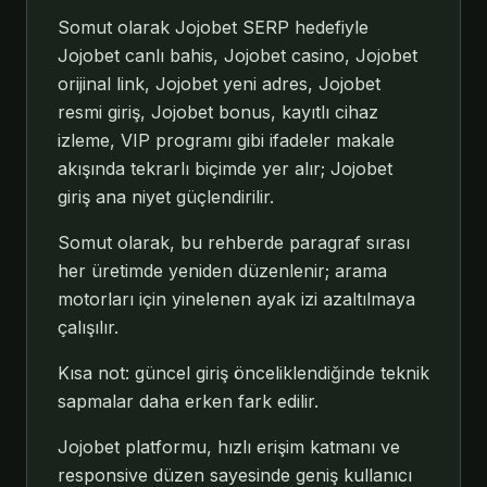
Somut olarak Jojobet SERP hedefiyle
Jojobet canlı bahis, Jojobet casino, Jojobet
orijinal link, Jojobet yeni adres, Jojobet
resmi giriş, Jojobet bonus, kayıtlı cihaz
izleme, VIP programı gibi ifadeler makale
akışında tekrarlı biçimde yer alır; Jojobet
giriş ana niyet güçlendirilir.
Somut olarak, bu rehberde paragraf sırası
her üretimde yeniden düzenlenir; arama
motorları için yinelenen ayak izi azaltılmaya
çalışılır.
Kısa not: güncel giriş önceliklendiğinde teknik
sapmalar daha erken fark edilir.
Jojobet platformu, hızlı erişim katmanı ve
responsive düzen sayesinde geniş kullanıcı