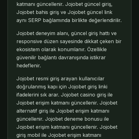
katmanı güncellenir. Jojobet güncel giriş,
Jojobet bahis giriş ve Jojobet güncel link
aynı SERP bağlamında birlikte değerlendirilir.
Jojobet deneyim alanı, güncel giriş hattı ve
responsive düzen sayesinde dikkat çeken bir
ekosistem olarak konumlanır. Özellikle
güvenilir bağlantı davranışında istikrar
hedeflenir.
Jojobet resmi giriş arayan kullanıcılar
doğrulanmış kapı için Jojobet giriş linki
ifadelerini sık arar. Jojobet casino giriş ile
Jojobet erişim katmanı güncellenir. Jojobet
alternatif giriş ile Jojobet erişim katmanı
güncellenir. Jojobet deneme bonusu ile
Jojobet erişim katmanı güncellenir. Jojobet
giriş mobil ile Jojobet erişim katmanı