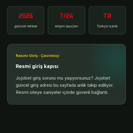
2026
7/24
TR
güncel rehber
erişim ipuçları
Türkçe içerik
Resmi Giriş · Çevrimiçi
Resmi giriş kapısı
Jojobet giriş sorunu mu yaşıyorsunuz? Jojobet
güncel giriş adresi bu sayfada anlık takip ediliyor.
Resmi siteye saniyeler içinde güvenli bağlantı.