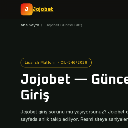
Ana
J
Jojobet
İçeriğe
Geç
Ana Sayfa
/
Jojobet Güncel Giriş
Lisanslı Platform · CIL-546/2026
Jojobet — Günc
Giriş
Jojobet giriş sorunu mu yaşıyorsunuz? Jojobet gü
sayfada anlık takip ediliyor. Resmi siteye saniyeler