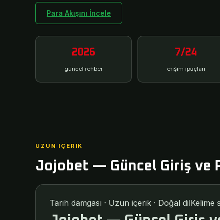
Para Akışını İncele
2026
7/24
güncel rehber
erişim ipuçları
UZUN IÇERIK
Jojobet — Güncel Giriş ve 
Tarih damgası · Uzun içerik · Doğal dil
Kelime s