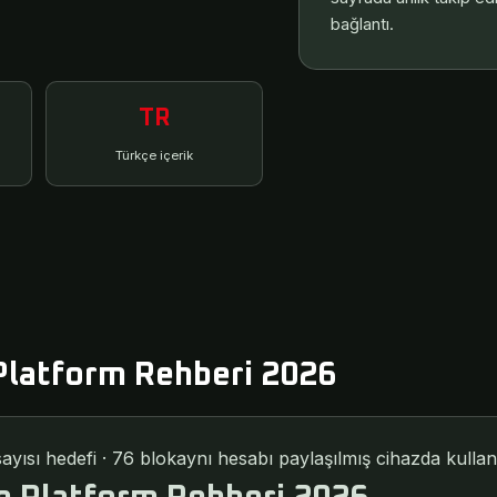
bağlantı.
TR
Türkçe içerik
Platform Rehberi 2026
ayısı hedefi · 76 blok
aynı hesabı paylaşılmış cihazda kullan