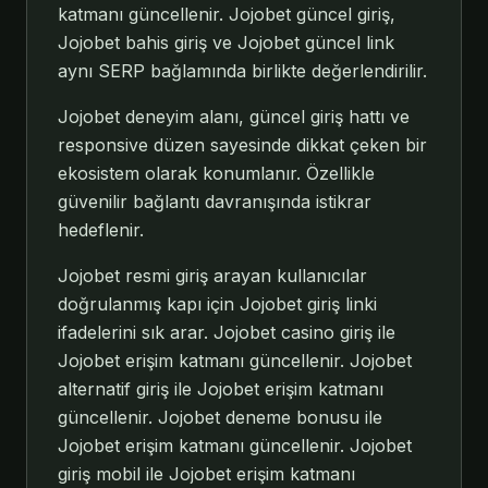
katmanı güncellenir. Jojobet güncel giriş,
Jojobet bahis giriş ve Jojobet güncel link
aynı SERP bağlamında birlikte değerlendirilir.
Jojobet deneyim alanı, güncel giriş hattı ve
responsive düzen sayesinde dikkat çeken bir
ekosistem olarak konumlanır. Özellikle
güvenilir bağlantı davranışında istikrar
hedeflenir.
Jojobet resmi giriş arayan kullanıcılar
doğrulanmış kapı için Jojobet giriş linki
ifadelerini sık arar. Jojobet casino giriş ile
Jojobet erişim katmanı güncellenir. Jojobet
alternatif giriş ile Jojobet erişim katmanı
güncellenir. Jojobet deneme bonusu ile
Jojobet erişim katmanı güncellenir. Jojobet
giriş mobil ile Jojobet erişim katmanı