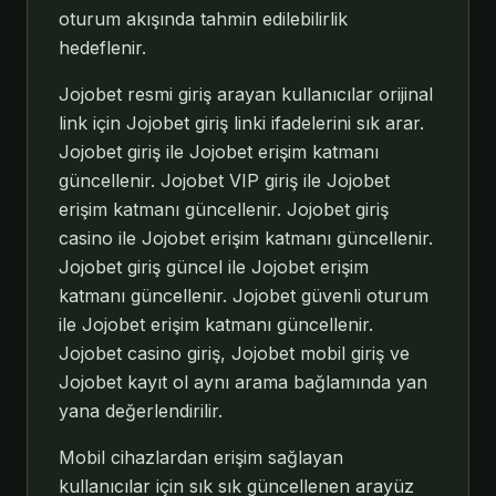
oturum akışında tahmin edilebilirlik
hedeflenir.
Jojobet resmi giriş arayan kullanıcılar orijinal
link için Jojobet giriş linki ifadelerini sık arar.
Jojobet giriş ile Jojobet erişim katmanı
güncellenir. Jojobet VIP giriş ile Jojobet
erişim katmanı güncellenir. Jojobet giriş
casino ile Jojobet erişim katmanı güncellenir.
Jojobet giriş güncel ile Jojobet erişim
katmanı güncellenir. Jojobet güvenli oturum
ile Jojobet erişim katmanı güncellenir.
Jojobet casino giriş, Jojobet mobil giriş ve
Jojobet kayıt ol aynı arama bağlamında yan
yana değerlendirilir.
Mobil cihazlardan erişim sağlayan
kullanıcılar için sık sık güncellenen arayüz