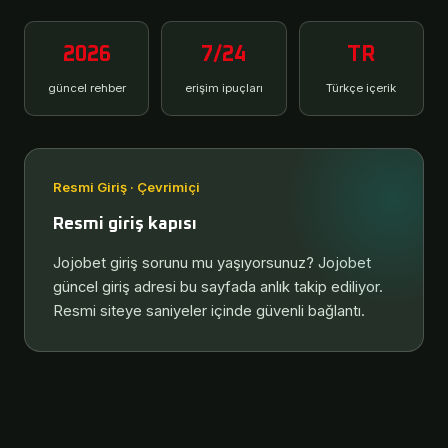
2026
7/24
TR
güncel rehber
erişim ipuçları
Türkçe içerik
Resmi Giriş · Çevrimiçi
Resmi giriş kapısı
Jojobet giriş sorunu mu yaşıyorsunuz? Jojobet
güncel giriş adresi bu sayfada anlık takip ediliyor.
Resmi siteye saniyeler içinde güvenli bağlantı.