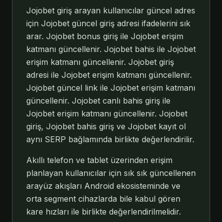
Jojobet giriş arayan kullanıcılar güncel adres
için Jojobet güncel giriş adresi ifadelerini sık
arar. Jojobet bonus giriş ile Jojobet erişim
katmanı güncellenir. Jojobet bahis ile Jojobet
erişim katmanı güncellenir. Jojobet giriş
adresi ile Jojobet erişim katmanı güncellenir.
Jojobet güncel link ile Jojobet erişim katmanı
güncellenir. Jojobet canlı bahis giriş ile
Jojobet erişim katmanı güncellenir. Jojobet
giriş, Jojobet bahis giriş ve Jojobet kayıt ol
aynı SERP bağlamında birlikte değerlendirilir.
Akıllı telefon ve tablet üzerinden erişim
planlayan kullanıcılar için sık sık güncellenen
arayüz akışları Android ekosisteminde ve
orta segment cihazlarda bile kabul gören
kare hızları ile birlikte değerlendirilmelidir.