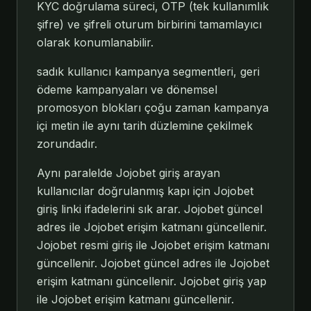
KYC doğrulama süreci, OTP (tek kullanımlık
şifre) ve şifreli oturum birbirini tamamlayıcı
olarak konumlanabilir.
sadık kullanıcı kampanya segmentleri, geri
ödeme kampanyaları ve dönemsel
promosyon blokları çoğu zaman kampanya
içi metin ile aynı tarih düzlemine çekilmek
zorundadır.
Aynı paralelde Jojobet giriş arayan
kullanıcılar doğrulanmış kapı için Jojobet
giriş linki ifadelerini sık arar. Jojobet güncel
adres ile Jojobet erişim katmanı güncellenir.
Jojobet resmi giriş ile Jojobet erişim katmanı
güncellenir. Jojobet güncel adres ile Jojobet
erişim katmanı güncellenir. Jojobet giriş yap
ile Jojobet erişim katmanı güncellenir.