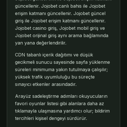
güncellenir. Jojobet canlı bahis ile Jojobet
erişim katmanı güncellenir. Jojobet güncel
giriş ile Jojobet erişim katmanı güncellenir.
Jojobet casino giriş, Jojobet mobil giriş ve
Jojobet orijinal giriş aynı arama bağlamında
yan yana değerlendirilir.
CDN tabanlı içerik dağıtımı ve düşük
gecikmeli sunucu sayesinde sayfa yüklenme
süreleri minimuma yakın tutulmaya çalışılır;
yüksek trafik uyumluluğu bu süreçte
sınayıcı etkenler arasındadır.
Arayüz sadeleştirme adımları okuyucuların
favori oyunlar listesi gibi alanlara daha az
tıklamayla ulaşmasına yardımcı olur; bildirim
tercihleri kişisel dengeyi sürdürür.