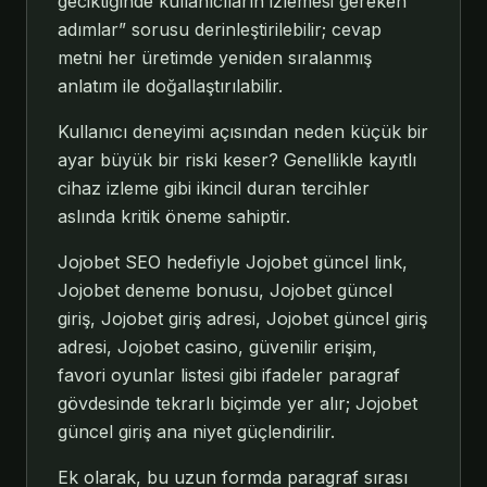
geciktiğinde kullanıcıların izlemesi gereken
adımlar” sorusu derinleştirilebilir; cevap
metni her üretimde yeniden sıralanmış
anlatım ile doğallaştırılabilir.
Kullanıcı deneyimi açısından neden küçük bir
ayar büyük bir riski keser? Genellikle kayıtlı
cihaz izleme gibi ikincil duran tercihler
aslında kritik öneme sahiptir.
Jojobet SEO hedefiyle Jojobet güncel link,
Jojobet deneme bonusu, Jojobet güncel
giriş, Jojobet giriş adresi, Jojobet güncel giriş
adresi, Jojobet casino, güvenilir erişim,
favori oyunlar listesi gibi ifadeler paragraf
gövdesinde tekrarlı biçimde yer alır; Jojobet
güncel giriş ana niyet güçlendirilir.
Ek olarak, bu uzun formda paragraf sırası