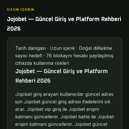
UZUN IÇERIK
Jojobet — Güncel Giriş ve Platform Rehberi
2026
Tarih damgası · Uzun içerik · Doğal dil
Kelime
sayısı hedefi · 76 blok
aynı hesabı paylaşılmış
cihazda kullanma riskleri
Jojobet — Güncel Giriş ve Platform
Rehberi 2026
Jojobet giriş arayan kullanıcılar güncel adres
için Jojobet güncel giriş adresi ifadelerini sık
arar. Jojobet vip giriş ile Jojobet erişim
katmanı güncellenir. Jojobet bahis ile Jojobet
erişim katmanı güncellenir. Jojobet güncel