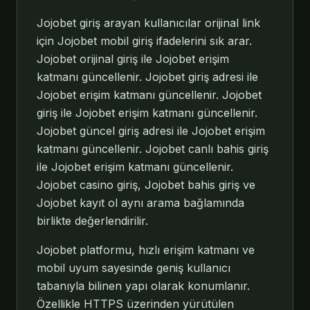
Jojobet giriş arayan kullanıcılar orijinal link
için Jojobet mobil giriş ifadelerini sık arar.
Jojobet orijinal giriş ile Jojobet erişim
katmanı güncellenir. Jojobet giriş adresi ile
Jojobet erişim katmanı güncellenir. Jojobet
giriş ile Jojobet erişim katmanı güncellenir.
Jojobet güncel giriş adresi ile Jojobet erişim
katmanı güncellenir. Jojobet canlı bahis giriş
ile Jojobet erişim katmanı güncellenir.
Jojobet casino giriş, Jojobet bahis giriş ve
Jojobet kayıt ol aynı arama bağlamında
birlikte değerlendirilir.
Jojobet platformu, hızlı erişim katmanı ve
mobil uyum sayesinde geniş kullanıcı
tabanıyla bilinen yapı olarak konumlanır.
Özellikle HTTPS üzerinden yürütülen