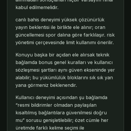
kabul edilmemelidir.
canlı bahis deneyimi yüksek çözünürlük
yayın beklentisi ile birlikte ele alınır; oran
güncellemesi spor dalına göre farklılaşır. risk
yönetimi çerçevesinde limit kullanımı önerilir.
Konuyu başka bir açıdan ele alırsak teknik
bağlamda bonus genel kuralları ve kullanıcı
sözleşmesi şartları aynı güven ekseninde yer
alabilir; bu yükümlülük bloklarını sık sık yan
yana görmeniz beklenendir.
Kullanıcı deneyimi açısından şu bağlamda
“resmi bildirimler olmadan paylaşılan
kısaltılmış bağlantılara güvenilmesi doğru
mu” sorusu genişletilebilir; özet cümle her
üretimde farklı kelime seçimi ile