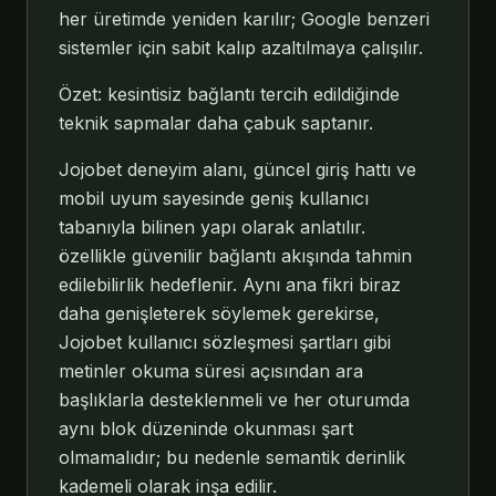
her üretimde yeniden karılır; Google benzeri
sistemler için sabit kalıp azaltılmaya çalışılır.
Özet: kesintisiz bağlantı tercih edildiğinde
teknik sapmalar daha çabuk saptanır.
Jojobet deneyim alanı, güncel giriş hattı ve
mobil uyum sayesinde geniş kullanıcı
tabanıyla bilinen yapı olarak anlatılır.
özellikle güvenilir bağlantı akışında tahmin
edilebilirlik hedeflenir. Aynı ana fikri biraz
daha genişleterek söylemek gerekirse,
Jojobet kullanıcı sözleşmesi şartları gibi
metinler okuma süresi açısından ara
başlıklarla desteklenmeli ve her oturumda
aynı blok düzeninde okunması şart
olmamalıdır; bu nedenle semantik derinlik
kademeli olarak inşa edilir.