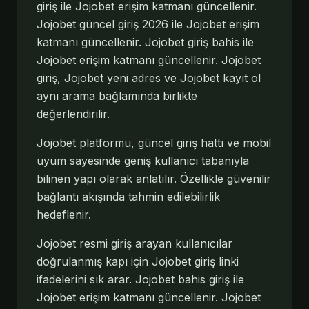
giriş ile Jojobet erişim katmanı güncellenir.
Jojobet güncel giriş 2026 ile Jojobet erişim
katmanı güncellenir. Jojobet giriş bahis ile
Jojobet erişim katmanı güncellenir. Jojobet
giriş, Jojobet yeni adres ve Jojobet kayıt ol
aynı arama bağlamında birlikte
değerlendirilir.
Jojobet platformu, güncel giriş hattı ve mobil
uyum sayesinde geniş kullanıcı tabanıyla
bilinen yapı olarak anlatılır. Özellikle güvenilir
bağlantı akışında tahmin edilebilirlik
hedeflenir.
Jojobet resmi giriş arayan kullanıcılar
doğrulanmış kapı için Jojobet giriş linki
ifadelerini sık arar. Jojobet bahis giriş ile
Jojobet erişim katmanı güncellenir. Jojobet