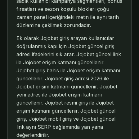
sadık kullanıcı kampanya segmentleri, bonus
fırsatları ve sezon koşulu blokları çoğu
zaman panel içeriğindeki metin ile aynı tarih
düzlemine çekilmek zorundadır.
Ek olarak Jojobet giriş arayan kullanıcılar
doğrulanmış kapı için Jojobet güncel giriş
adresi ifadelerini sık arar. Jojobet güncel link
ile Jojobet erişim katmanı güncellenir.
Jojobet giriş bahis ile Jojobet erişim katmanı
güncellenir. Jojobet giriş adresi 2026 ile
Jojobet erişim katmanı güncellenir. Jojobet
yeni adres ile Jojobet erişim katmanı
güncellenir. Jojobet resmi giriş ile Jojobet
erişim katmanı güncellenir. Jojobet güncel
giriş, Jojobet mobil giriş ve Jojobet güncel
link aynı SERP bağlamında yan yana
değerlendirilir.