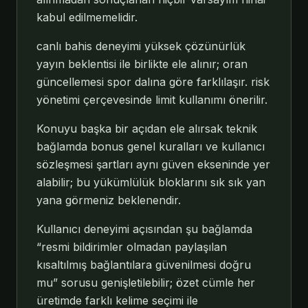
kabul edilmemelidir.
canlı bahis deneyimi yüksek çözünürlük
yayın beklentisi ile birlikte ele alınır; oran
güncellemesi spor dalına göre farklılaşır. risk
yönetimi çerçevesinde limit kullanımı önerilir.
Konuyu başka bir açıdan ele alırsak teknik
bağlamda bonus genel kuralları ve kullanıcı
sözleşmesi şartları aynı güven ekseninde yer
alabilir; bu yükümlülük bloklarını sık sık yan
yana görmeniz beklenendir.
Kullanıcı deneyimi açısından şu bağlamda
“resmi bildirimler olmadan paylaşılan
kısaltılmış bağlantılara güvenilmesi doğru
mu” sorusu genişletilebilir; özet cümle her
üretimde farklı kelime seçimi ile