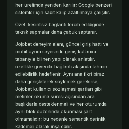
her üretimde yeniden karılır; Google benzeri
sistemler için sabit kalıp azaltılmaya çalışılır.
Özet: kesintisiz bağlantı tercih edildiğinde
teknik sapmalar daha çabuk saptanır.
Jojobet deneyim alanı, güncel giriş hattı ve
mobil uyum sayesinde geniş kullanıcı
tabanıyla bilinen yapı olarak anlatılır.
özellikle güvenilir bağlantı akışında tahmin
edilebilirlik hedeflenir. Aynı ana fikri biraz
daha genişleterek söylemek gerekirse,
Jojobet kullanıcı sözleşmesi şartları gibi
metinler okuma süresi açısından ara
başlıklarla desteklenmeli ve her oturumda
aynı blok düzeninde okunması şart
olmamalıdır; bu nedenle semantik derinlik
kademeli olarak inşa edilir.