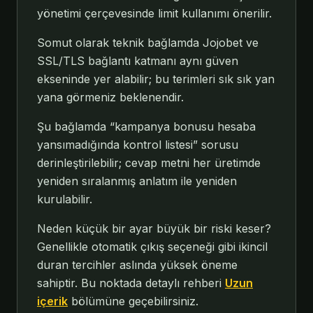
yönetimi çerçevesinde limit kullanımı önerilir.
Somut olarak teknik bağlamda Jojobet ve
SSL/TLS bağlantı katmanı aynı güven
ekseninde yer alabilir; bu terimleri sık sık yan
yana görmeniz beklenendir.
Şu bağlamda “kampanya bonusu hesaba
yansımadığında kontrol listesi” sorusu
derinleştirilebilir; cevap metni her üretimde
yeniden sıralanmış anlatım ile yeniden
kurulabilir.
Neden küçük bir ayar büyük bir riski keser?
Genellikle otomatik çıkış seçeneği gibi ikincil
duran tercihler aslında yüksek öneme
sahiptir. Bu noktada detaylı rehberi
Uzun
içerik
bölümüne geçebilirsiniz.