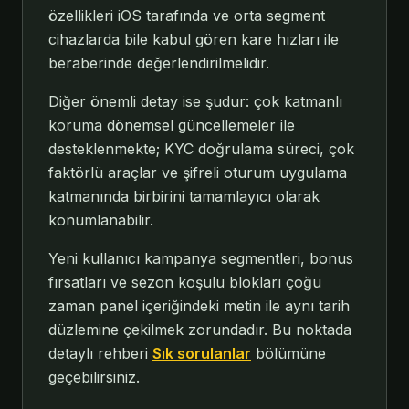
özellikleri iOS tarafında ve orta segment
cihazlarda bile kabul gören kare hızları ile
beraberinde değerlendirilmelidir.
Diğer önemli detay ise şudur: çok katmanlı
koruma dönemsel güncellemeler ile
desteklenmekte; KYC doğrulama süreci, çok
faktörlü araçlar ve şifreli oturum uygulama
katmanında birbirini tamamlayıcı olarak
konumlanabilir.
Yeni kullanıcı kampanya segmentleri, bonus
fırsatları ve sezon koşulu blokları çoğu
zaman panel içeriğindeki metin ile aynı tarih
düzlemine çekilmek zorundadır. Bu noktada
detaylı rehberi
Sık sorulanlar
bölümüne
geçebilirsiniz.