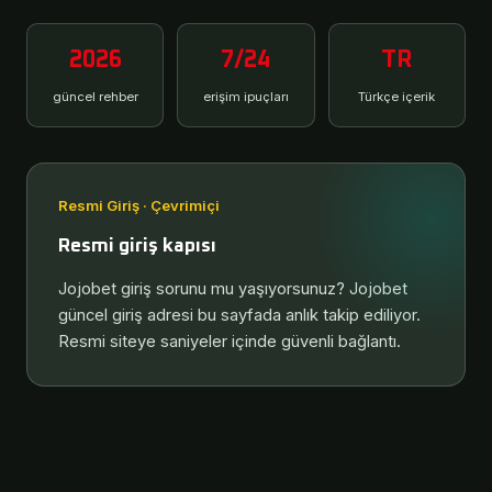
2026
7/24
TR
güncel rehber
erişim ipuçları
Türkçe içerik
Resmi Giriş · Çevrimiçi
Resmi giriş kapısı
Jojobet giriş sorunu mu yaşıyorsunuz? Jojobet
güncel giriş adresi bu sayfada anlık takip ediliyor.
Resmi siteye saniyeler içinde güvenli bağlantı.