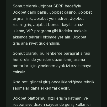
Somut olarak Jojobet SERP hedefiyle
Jojobet canlı bahis, Jojobet casino, Jojobet
orijinal link, Jojobet yeni adres, Jojobet
resmi giriş, Jojobet bonus, kayıtlı cihaz
izleme, VIP programı gibi ifadeler makale
akışında tekrarlı biçimde yer alır; Jojobet
giriş ana niyet güçlendirilir.
Somut olarak, bu rehberde paragraf sırası
her üretimde yeniden düzenlenir; arama
motorları için yinelenen ayak izi azaltılmaya
çalışılır.
Kısa not: güncel giriş önceliklendiğinde teknik
sapmalar daha erken fark edilir.
Jojobet platformu, hızlı erişim katmanı ve
responsive düzen sayesinde geniş kullanıcı