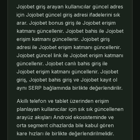
Jojobet giriş arayan kullanıcılar güncel adres
için Jojobet güncel giriş adresi ifadelerini sık
arar. Jojobet bonus giriş ile Jojobet erişim
katmanı güncellenir. Jojobet bahis ile Jojobet
erişim katmanı güncellenir. Jojobet giriş
adresi ile Jojobet erişim katmanı güncellenir.
Jojobet güncel link ile Jojobet erişim katmanı
güncellenir. Jojobet canlı bahis giriş ile
Jojobet erişim katmanı güncellenir. Jojobet
giriş, Jojobet bahis giriş ve Jojobet kayıt ol
aynı SERP bağlamında birlikte değerlendirilir.
Akıllı telefon ve tablet üzerinden erişim
planlayan kullanıcılar için sık sık güncellenen
arayüz akışları Android ekosisteminde ve
orta segment cihazlarda bile kabul gören
kare hızları ile birlikte değerlendirilmelidir.