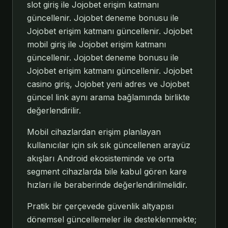
slot giriş ile Jojobet erişim katmanı
güncellenir. Jojobet deneme bonusu ile
Jojobet erişim katmanı güncellenir. Jojobet
mobil giriş ile Jojobet erişim katmanı
güncellenir. Jojobet deneme bonusu ile
Jojobet erişim katmanı güncellenir. Jojobet
casino giriş, Jojobet yeni adres ve Jojobet
güncel link aynı arama bağlamında birlikte
değerlendirilir.
Mobil cihazlardan erişim planlayan
kullanıcılar için sık sık güncellenen arayüz
akışları Android ekosisteminde ve orta
segment cihazlarda bile kabul gören kare
hızları ile beraberinde değerlendirilmelidir.
Pratik bir çerçevede güvenlik altyapısı
dönemsel güncellemeler ile desteklenmekte;