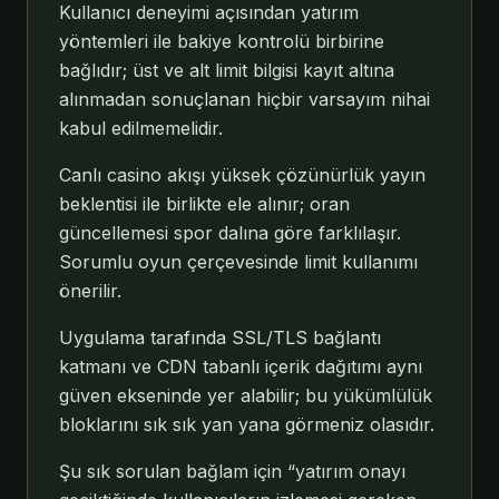
Kullanıcı deneyimi açısından yatırım
yöntemleri ile bakiye kontrolü birbirine
bağlıdır; üst ve alt limit bilgisi kayıt altına
alınmadan sonuçlanan hiçbir varsayım nihai
kabul edilmemelidir.
Canlı casino akışı yüksek çözünürlük yayın
beklentisi ile birlikte ele alınır; oran
güncellemesi spor dalına göre farklılaşır.
Sorumlu oyun çerçevesinde limit kullanımı
önerilir.
Uygulama tarafında SSL/TLS bağlantı
katmanı ve CDN tabanlı içerik dağıtımı aynı
güven ekseninde yer alabilir; bu yükümlülük
bloklarını sık sık yan yana görmeniz olasıdır.
Şu sık sorulan bağlam için “yatırım onayı