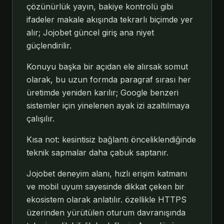
çözünürlük yayın, bakiye kontrolü gibi
ifadeler makale akışında tekrarlı biçimde yer
alır; Jojobet güncel giriş ana niyet
güçlendirilir.
Konuyu başka bir açıdan ele alırsak somut
olarak, bu uzun formda paragraf sırası her
üretimde yeniden karılır; Google benzeri
sistemler için yinelenen ayak izi azaltılmaya
çalışılır.
Kısa not: kesintisiz bağlantı önceliklendiğinde
teknik sapmalar daha çabuk saptanır.
Jojobet deneyim alanı, hızlı erişim katmanı
ve mobil uyum sayesinde dikkat çeken bir
ekosistem olarak anlatılır. özellikle HTTPS
üzerinden yürütülen oturum davranışında