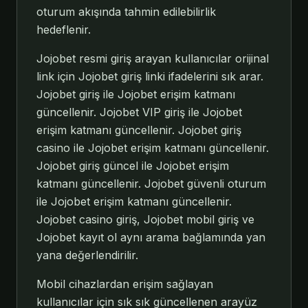
oturum akışında tahmin edilebilirlik
hedeflenir.
Jojobet resmi giriş arayan kullanıcılar orijinal
link için Jojobet giriş linki ifadelerini sık arar.
Jojobet giriş ile Jojobet erişim katmanı
güncellenir. Jojobet VIP giriş ile Jojobet
erişim katmanı güncellenir. Jojobet giriş
casino ile Jojobet erişim katmanı güncellenir.
Jojobet giriş güncel ile Jojobet erişim
katmanı güncellenir. Jojobet güvenli oturum
ile Jojobet erişim katmanı güncellenir.
Jojobet casino giriş, Jojobet mobil giriş ve
Jojobet kayıt ol aynı arama bağlamında yan
yana değerlendirilir.
Mobil cihazlardan erişim sağlayan
kullanıcılar için sık sık güncellenen arayüz