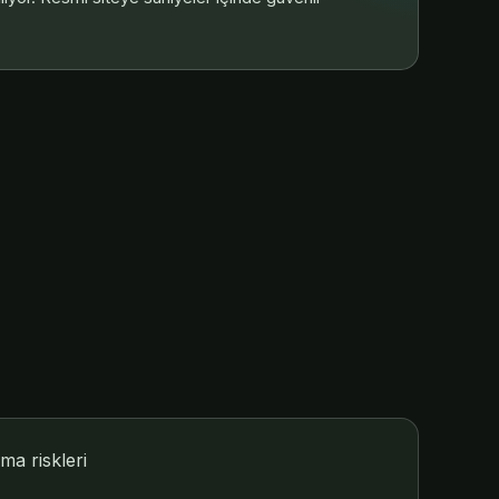
ma riskleri