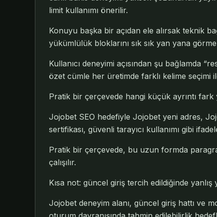
limit kullanımı önerilir.
Konuyu başka bir açıdan ele alırsak teknik bağ
yükümlülük bloklarını sık sık yan yana görme
Kullanıcı deneyimi açısından şu bağlamda “resm
özet cümle her üretimde farklı kelime seçimi ile 
Pratik bir çerçevede hangi küçük ayrıntı fark y
Jojobet SEO hedefiyle Jojobet yeni adres, Jojo
sertifikası, güvenli tarayıcı kullanımı gibi ifad
Pratik bir çerçevede, bu uzun formda paragraf
çalışılır.
Kısa not: güncel giriş tercih edildiğinde yanlış
Jojobet deneyim alanı, güncel giriş hattı ve
oturum davranışında tahmin edilebilirlik hedef