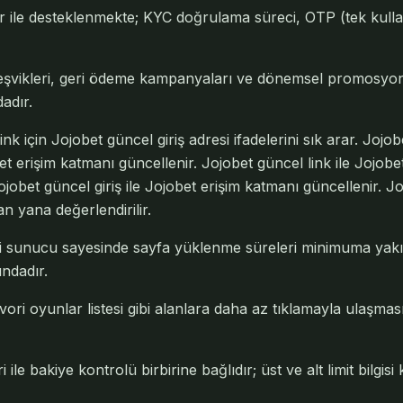
ile desteklenmekte; KYC doğrulama süreci, OTP (tek kullan
 teşvikleri, geri ödeme kampanyaları ve dönemsel promosyon
adır.
link için Jojobet güncel giriş adresi ifadelerini sık arar. Jojo
 erişim katmanı güncellenir. Jojobet güncel link ile Jojobet
ojobet güncel giriş ile Jojobet erişim katmanı güncellenir. Jo
n yana değerlendirilir.
i sunucu sayesinde sayfa yüklenme süreleri minimuma yakın 
ndadır.
i oyunlar listesi gibi alanlara daha az tıklamayla ulaşmasına
ile bakiye kontrolü birbirine bağlıdır; üst ve alt limit bilgi