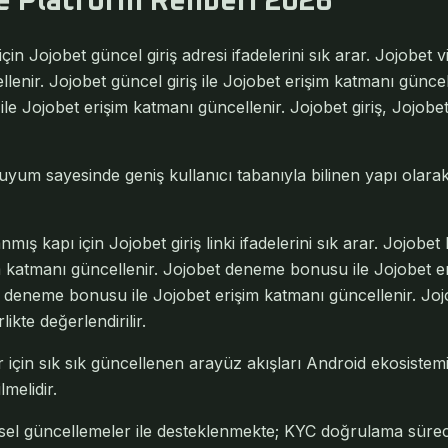
e Platform Rehberi 2026
çin Jojobet güncel giriş adresi ifadelerini sık arar. Jojobet v
lenir. Jojobet güncel giriş ile Jojobet erişim katmanı güncel
 ile Jojobet erişim katmanı güncellenir. Jojobet giriş, Jojob
uyum sayesinde geniş kullanıcı tabanıyla bilinen yapı olarak a
mış kapı için Jojobet giriş linki ifadelerini sık arar. Jojobet 
şim katmanı güncellenir. Jojobet deneme bonusu ile Jojobet e
t deneme bonusu ile Jojobet erişim katmanı güncellenir. Jojo
kte değerlendirilir.
r için sık sık güncellenen arayüz akışları Android ekosiste
melidir.
sel güncellemeler ile desteklenmekte; KYC doğrulama süreci,