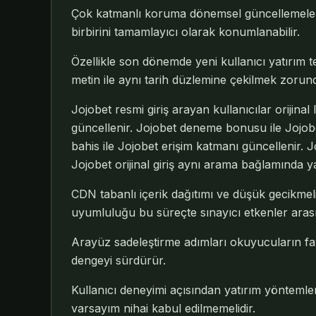
Çok katmanlı koruma dönemsel güncellemeler 
birbirini tamamlayıcı olarak konumlanabilir.
Özellikle son dönemde yeni kullanıcı yatırım
metin ile aynı tarih düzlemine çekilmek zorund
Jojobet resmi giriş arayan kullanıcılar orijinal 
güncellenir. Jojobet deneme bonusu ile Jojobet
bahis ile Jojobet erişim katmanı güncellenir. J
Jojobet orijinal giriş aynı arama bağlamında ya
CDN tabanlı içerik dağıtımı ve düşük gecikmel
uyumluluğu bu süreçte sınayıcı etkenler arası
Arayüz sadeleştirme adımları okuyucuların favor
dengeyi sürdürür.
Kullanıcı deneyimi açısından yatırım yöntemleri 
varsayım nihai kabul edilmemelidir.