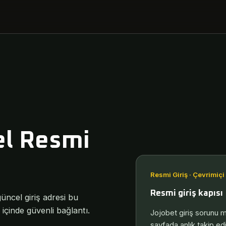
el Resmi
Resmi Giriş · Çevrimiçi
Resmi giriş kapısı
ncel giriş adresi bu
 içinde güvenli bağlantı.
Jojobet giriş sorunu 
sayfada anlık takip ed