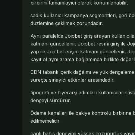
birbirini tamamlayıcı olarak konumlanabilir.
sadık kullanıcı kampanya segmentleri, geri 
düzlemine çekilmek zorundadır.
Aynı paralelde Jojobet giriş arayan kullanıcılar
katmanı güncellenir. Jojobet resmi giriş ile Jo
yap ile Jojobet erişim katmanı güncellenir. Joj
kayıt ol aynı arama bağlamında birlikte değerlen
CDN tabanlı içerik dağıtımı ve yük dengeleme 
süreçte sınayıcı etkenler arasındadır.
tipografi ve hiyerarşi adımları kullanıcıların i
dengeyi sürdürür.
Ödeme kanalları ile bakiye kontrolü birbirine 
edilmemelidir.
canlı bahis deneyimi yüksek çözünürlük yayın be