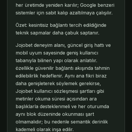
her üretimde yeniden karılır; Google benzeri
sistemler için sabit kalıp azaltılmaya çalışılır.
Özet: kesintisiz bağlantı tercih edildiğinde
teknik sapmalar daha çabuk saptanır.
Jojobet deneyim alanı, güncel giriş hattı ve
mobil uyum sayesinde geniş kullanıcı
tabanıyla bilinen yapı olarak anlatılır.
özellikle güvenilir bağlantı akışında tahmin
edilebilirlik hedeflenir. Aynı ana fikri biraz
daha genişleterek söylemek gerekirse,
Jojobet kullanıcı sözleşmesi şartları gibi
metinler okuma süresi açısından ara
başlıklarla desteklenmeli ve her oturumda
aynı blok düzeninde okunması şart
olmamalıdır; bu nedenle semantik derinlik
kademeli olarak inşa edilir.