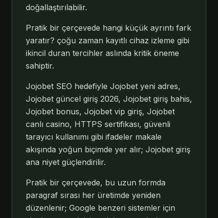
doğallaştırılabilir.
Pratik bir çerçevede hangi küçük ayrıntı fark
yaratır? çoğu zaman kayıtlı cihaz izleme gibi
ikincil duran tercihler aslında kritik öneme
sahiptir.
Jojobet SEO hedefiyle Jojobet yeni adres,
Jojobet güncel giriş 2026, Jojobet giriş bahis,
Jojobet bonus, Jojobet vip giriş, Jojobet
canlı casino, HTTPS sertifikası, güvenli
tarayıcı kullanımı gibi ifadeler makale
akışında yoğun biçimde yer alır; Jojobet giriş
ana niyet güçlendirilir.
Pratik bir çerçevede, bu uzun formda
paragraf sırası her üretimde yeniden
düzenlenir; Google benzeri sistemler için