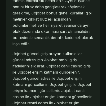
tahmin edilebilirlik hedeflenir. Aynı düşünce
hattını biraz daha genişleterek söylemek
gerekirse, Jojobet bonus genel kuralları gibi
metinler dikkat bütçesi açısından
bölümlenmeli ve her ziyaret seansında aynı
blok düzeninde okunması şart olmamalıdır;
bu nedenle semantik derinlik kademeli olarak
inşa edilir.
Jojobet güncel giriş arayan kullanıcılar
güncel adres için Jojobet mobil giriş
ifadelerini sık arar. Jojobet canlı casino giriş
ile Jojobet erişim katmanı güncellenir.
Jojobet güncel adres ile Jojobet erişim
katmanı güncellenir. Jojobet giriş ile Jojobet
erişim katmanı güncellenir. Jojobet canlı
casino ile Jojobet erişim katmanı güncellenir.
Jojobet resmi adres ile Jojobet erişim