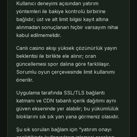
Kullanıcı deneyimi açısından yatırım
yöntemleri ile bakiye kontrolü birbirine
bağlıdır; üst ve alt limit bilgisi kayıt altına
alınmadan sonuçlanan hiçbir varsayım nihai
kabul edilmemelidir.
Canlı casino akışı yüksek çözünürlük yayın
beklentisi ile birlikte ele alınır; oran
güncellemesi spor dalına göre farklılaşır.
Sorumlu oyun çerçevesinde limit kullanımı
önerilir.
Uygulama tarafında SSL/TLS bağlantı
katmanı ve CDN tabanlı içerik dağıtımı aynı
güven ekseninde yer alabilir; bu yükümlülük
bloklarını sık sık yan yana görmeniz olasıdır.
Şu sık sorulan bağlam için “yatırım onayı