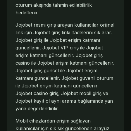
oturum akışında tahmin edilebilirlik
hedeflenir.
Jojobet resmi giriş arayan kullanıcılar orijinal
link için Jojobet giriş linki ifadelerini sık arar.
Jojobet giriş ile Jojobet erişim katmanı
güncellenir. Jojobet VIP giriş ile Jojobet
erişim katmanı güncellenir. Jojobet giriş
casino ile Jojobet erişim katmanı güncellenir.
Jojobet giriş güncel ile Jojobet erişim
katmanı güncellenir. Jojobet güvenli oturum
ile Jojobet erişim katmanı güncellenir.
Jojobet casino giriş, Jojobet mobil giriş ve
Jojobet kayıt ol aynı arama bağlamında yan
yana değerlendirilir.
Mobil cihazlardan erişim sağlayan
kullanıcılar için sık sık güncellenen arayüz