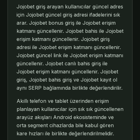
Jojobet giriş arayan kullanıcılar güncel adres
için Jojobet güncel giriş adresi ifadelerini sık
arar. Jojobet bonus giriş ile Jojobet erişim
katmanı güncellenir. Jojobet bahis ile Jojobet
erişim katmanı güncellenir. Jojobet giriş
adresi ile Jojobet erişim katmanı güncellenir.
Jojobet güncel link ile Jojobet erişim katmanı
güncellenir. Jojobet canlı bahis giriş ile
Jojobet erişim katmanı güncellenir. Jojobet
giriş, Jojobet bahis giriş ve Jojobet kayıt ol
aynı SERP bağlamında birlikte değerlendirilir.
Akıllı telefon ve tablet üzerinden erişim
planlayan kullanıcılar için sık sık güncellenen
arayüz akışları Android ekosisteminde ve
orta segment cihazlarda bile kabul gören
kare hızları ile birlikte değerlendirilmelidir.