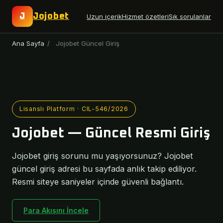
Ana
J
Jojobet
Uzun içerik
Hizmet özetleri
Sık sorulanlar
İçeriğe
Geç
Ana Sayfa
/
Jojobet Güncel Giriş
Lisanslı Platform · CIL-546/2026
Jojobet — Güncel Resmi Giriş
Jojobet giriş sorunu mu yaşıyorsunuz? Jojobet
güncel giriş adresi bu sayfada anlık takip ediliyor.
Resmi siteye saniyeler içinde güvenli bağlantı.
Para Akışını İncele