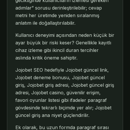
geciktiğinde kullanıcıların izlemesi gereken
adımlar” sorusu derinleştirilebilir; cevap
metni her üretimde yeniden sıralanmış
anlatım ile doğallaştırılabilir.
Kullanıcı deneyimi açısından neden küçük bir
ayar büyük bir riski keser? Genellikle kayıtlı
cihaz izleme gibi ikincil duran tercihler
aslında kritik öneme sahiptir.
Jojobet SEO hedefiyle Jojobet güncel link,
Jojobet deneme bonusu, Jojobet güncel
giriş, Jojobet giriş adresi, Jojobet güncel giriş
adresi, Jojobet casino, güvenilir erişim,
favori oyunlar listesi gibi ifadeler paragraf
gövdesinde tekrarlı biçimde yer alır; Jojobet
güncel giriş ana niyet güçlendirilir.
Ek olarak, bu uzun formda paragraf sırası