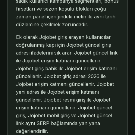
sadık kullanıcı kampanya segmentleri, bonus
fırsatları ve sezon koşulu blokları çoğu
zaman panel içeriğindeki metin ile aynı tarih
düzlemine çekilmek zorundadır.
Ek olarak Jojobet giriş arayan kullanıcılar
doğrulanmış kapı için Jojobet güncel giriş
adresi ifadelerini sık arar. Jojobet güncel link
ile Jojobet erişim katmanı güncellenir.
Jojobet giriş bahis ile Jojobet erişim katmanı
güncellenir. Jojobet giriş adresi 2026 ile
Jojobet erişim katmanı güncellenir. Jojobet
yeni adres ile Jojobet erişim katmanı
güncellenir. Jojobet resmi giriş ile Jojobet
erişim katmanı güncellenir. Jojobet güncel
giriş, Jojobet mobil giriş ve Jojobet güncel
link aynı SERP bağlamında yan yana
değerlendirilir.