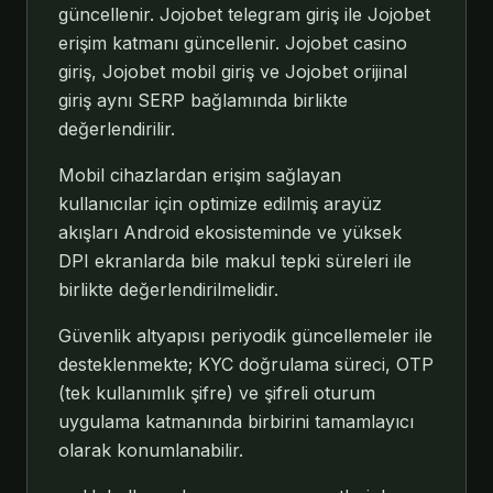
güncellenir. Jojobet telegram giriş ile Jojobet
erişim katmanı güncellenir. Jojobet casino
giriş, Jojobet mobil giriş ve Jojobet orijinal
giriş aynı SERP bağlamında birlikte
değerlendirilir.
Mobil cihazlardan erişim sağlayan
kullanıcılar için optimize edilmiş arayüz
akışları Android ekosisteminde ve yüksek
DPI ekranlarda bile makul tepki süreleri ile
birlikte değerlendirilmelidir.
Güvenlik altyapısı periyodik güncellemeler ile
desteklenmekte; KYC doğrulama süreci, OTP
(tek kullanımlık şifre) ve şifreli oturum
uygulama katmanında birbirini tamamlayıcı
olarak konumlanabilir.