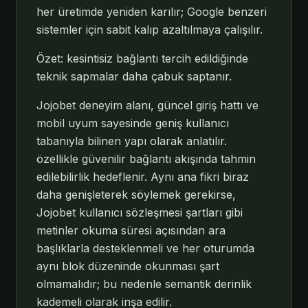
her üretimde yeniden karılır; Google benzeri
sistemler için sabit kalıp azaltılmaya çalışılır.
Özet: kesintisiz bağlantı tercih edildiğinde
teknik sapmalar daha çabuk saptanır.
Jojobet deneyim alanı, güncel giriş hattı ve
mobil uyum sayesinde geniş kullanıcı
tabanıyla bilinen yapı olarak anlatılır.
özellikle güvenilir bağlantı akışında tahmin
edilebilirlik hedeflenir. Aynı ana fikri biraz
daha genişleterek söylemek gerekirse,
Jojobet kullanıcı sözleşmesi şartları gibi
metinler okuma süresi açısından ara
başlıklarla desteklenmeli ve her oturumda
aynı blok düzeninde okunması şart
olmamalıdır; bu nedenle semantik derinlik
kademeli olarak inşa edilir.