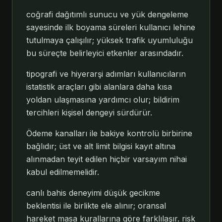
coğrafi dağıtımlı sunucu ve yük dengeleme
sayesinde ilk boyama süreleri kullanıcı lehine
tutulmaya çalışılır; yüksek trafik uyumluluğu
bu süreçte belirleyici etkenler arasındadır.
tipografi ve hiyerarşi adımları kullanıcıların
istatistik araçları gibi alanlara daha kısa
yoldan ulaşmasına yardımcı olur; bildirim
tercihleri kişisel dengeyi sürdürür.
Ödeme kanalları ile bakiye kontrolü birbirine
bağlıdır; üst ve alt limit bilgisi kayıt altına
alınmadan teyit edilen hiçbir varsayım nihai
kabul edilmemelidir.
canlı bahis deneyimi düşük gecikme
beklentisi ile birlikte ele alınır; oransal
hareket masa kurallarına göre farklılaşır. risk