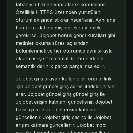
tabanıyla bilinen yapı olarak konumlanır.
Özellikle HTTPS üzerinden yürütülen
oturum akışında istikrar hedeflenir. Aynı ana
fikri biraz daha genişleterek söylemek
gerekirse, Jojobet bonus genel kuralları gibi
metinler okuma süresi açısından
bölümlenmeli ve her oturumda aynı sırayla
okunması şart olmamalıdır; bu nedenle
semantik derinlik parça parça inşa edilir.
Jojobet giriş arayan kullanıcılar orijinal link
için Jojobet güncel giriş adresi ifadelerini sık
arar. Jojobet güncel giriş güncel giriş ile
Jojobet erişim katmanı güncellenir. Jojobet
bahis giriş ile Jojobet erişim katmanı
güncellenir. Jojobet giriş casino ile Jojobet
erişim katmanı güncellenir. Jojobet mobil
giriş ile Jojobet erişim katmanı güncellenir.