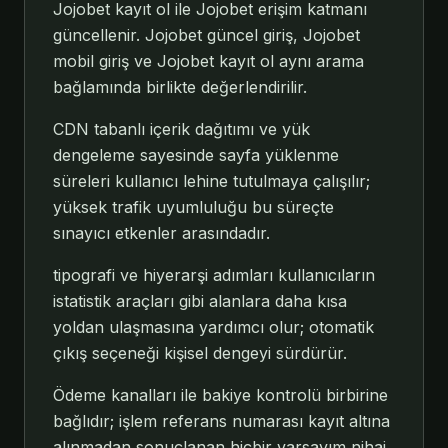
Jojobet kayıt ol ile Jojobet erişim katmanı
güncellenir. Jojobet güncel giriş, Jojobet
mobil giriş ve Jojobet kayıt ol aynı arama
bağlamında birlikte değerlendirilir.
CDN tabanlı içerik dağıtımı ve yük
dengeleme sayesinde sayfa yüklenme
süreleri kullanıcı lehine tutulmaya çalışılır;
yüksek trafik uyumluluğu bu süreçte
sınayıcı etkenler arasındadır.
tipografi ve hiyerarşi adımları kullanıcıların
istatistik araçları gibi alanlara daha kısa
yoldan ulaşmasına yardımcı olur; otomatik
çıkış seçeneği kişisel dengeyi sürdürür.
Ödeme kanalları ile bakiye kontrolü birbirine
bağlıdır; işlem referans numarası kayıt altına
alınmadan sonuçlanan hiçbir varsayım nihai