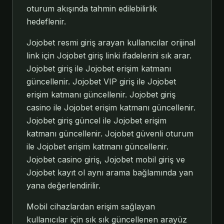
oturum akışında tahmin edilebilirlik
hedeflenir.
Jojobet resmi giriş arayan kullanıcılar orijinal
link için Jojobet giriş linki ifadelerini sık arar.
Jojobet giriş ile Jojobet erişim katmanı
güncellenir. Jojobet VIP giriş ile Jojobet
erişim katmanı güncellenir. Jojobet giriş
casino ile Jojobet erişim katmanı güncellenir.
Jojobet giriş güncel ile Jojobet erişim
katmanı güncellenir. Jojobet güvenli oturum
ile Jojobet erişim katmanı güncellenir.
Jojobet casino giriş, Jojobet mobil giriş ve
Jojobet kayıt ol aynı arama bağlamında yan
yana değerlendirilir.
Mobil cihazlardan erişim sağlayan
kullanıcılar için sık sık güncellenen arayüz