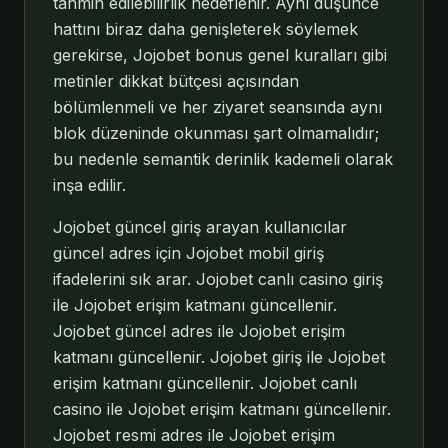
tahmin edilebilirlik hedeflenir. Aynı düşünce
hattını biraz daha genişleterek söylemek
gerekirse, Jojobet bonus genel kuralları gibi
metinler dikkat bütçesi açısından
bölümlenmeli ve her ziyaret seansında aynı
blok düzeninde okunması şart olmamalıdır;
bu nedenle semantik derinlik kademeli olarak
inşa edilir.
Jojobet güncel giriş arayan kullanıcılar
güncel adres için Jojobet mobil giriş
ifadelerini sık arar. Jojobet canlı casino giriş
ile Jojobet erişim katmanı güncellenir.
Jojobet güncel adres ile Jojobet erişim
katmanı güncellenir. Jojobet giriş ile Jojobet
erişim katmanı güncellenir. Jojobet canlı
casino ile Jojobet erişim katmanı güncellenir.
Jojobet resmi adres ile Jojobet erişim