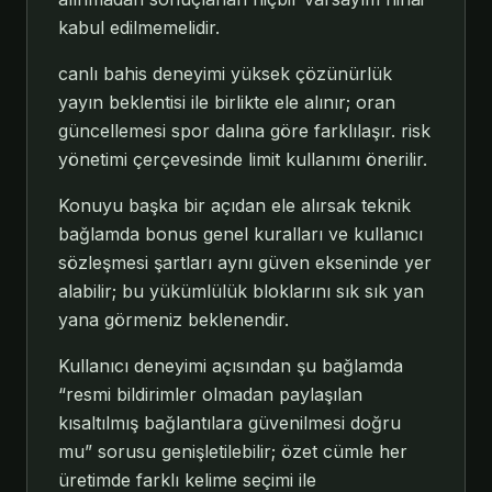
kabul edilmemelidir.
canlı bahis deneyimi yüksek çözünürlük
yayın beklentisi ile birlikte ele alınır; oran
güncellemesi spor dalına göre farklılaşır. risk
yönetimi çerçevesinde limit kullanımı önerilir.
Konuyu başka bir açıdan ele alırsak teknik
bağlamda bonus genel kuralları ve kullanıcı
sözleşmesi şartları aynı güven ekseninde yer
alabilir; bu yükümlülük bloklarını sık sık yan
yana görmeniz beklenendir.
Kullanıcı deneyimi açısından şu bağlamda
“resmi bildirimler olmadan paylaşılan
kısaltılmış bağlantılara güvenilmesi doğru
mu” sorusu genişletilebilir; özet cümle her
üretimde farklı kelime seçimi ile