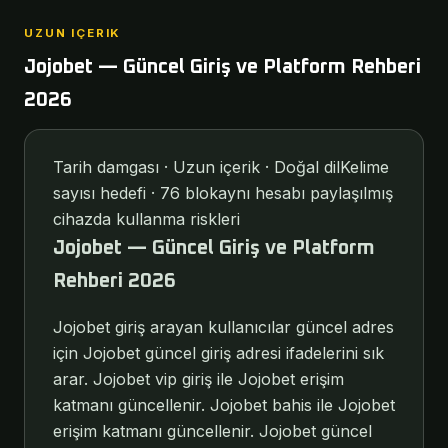
UZUN IÇERIK
Jojobet — Güncel Giriş ve Platform Rehberi
2026
Tarih damgası · Uzun içerik · Doğal dil
Kelime
sayısı hedefi · 76 blok
aynı hesabı paylaşılmış
cihazda kullanma riskleri
Jojobet — Güncel Giriş ve Platform
Rehberi 2026
Jojobet giriş arayan kullanıcılar güncel adres
için Jojobet güncel giriş adresi ifadelerini sık
arar. Jojobet vip giriş ile Jojobet erişim
katmanı güncellenir. Jojobet bahis ile Jojobet
erişim katmanı güncellenir. Jojobet güncel