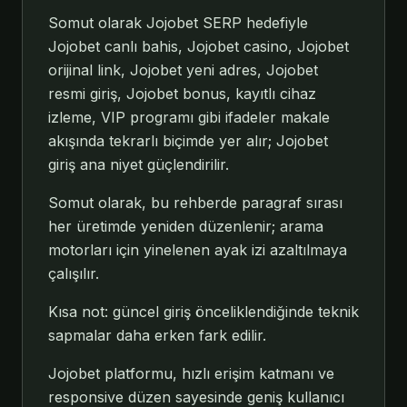
Somut olarak Jojobet SERP hedefiyle
Jojobet canlı bahis, Jojobet casino, Jojobet
orijinal link, Jojobet yeni adres, Jojobet
resmi giriş, Jojobet bonus, kayıtlı cihaz
izleme, VIP programı gibi ifadeler makale
akışında tekrarlı biçimde yer alır; Jojobet
giriş ana niyet güçlendirilir.
Somut olarak, bu rehberde paragraf sırası
her üretimde yeniden düzenlenir; arama
motorları için yinelenen ayak izi azaltılmaya
çalışılır.
Kısa not: güncel giriş önceliklendiğinde teknik
sapmalar daha erken fark edilir.
Jojobet platformu, hızlı erişim katmanı ve
responsive düzen sayesinde geniş kullanıcı