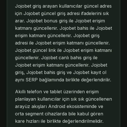
Jojobet giriş arayan kullanıcılar güncel adres
için Jojobet güncel giriş adresi ifadelerini sık
arar. Jojobet bonus giriş ile Jojobet erişim
katmanı güncellenir. Jojobet bahis ile Jojobet
erişim katmanı güncellenir. Jojobet giriş
adresi ile Jojobet erişim katmanı güncellenir.
Jojobet güncel link ile Jojobet erişim katmanı
güncellenir. Jojobet canlı bahis giriş ile
Jojobet erişim katmanı güncellenir. Jojobet
giriş, Jojobet bahis giriş ve Jojobet kayıt ol
aynı SERP bağlamında birlikte değerlendirilir.
Akıllı telefon ve tablet üzerinden erişim
planlayan kullanıcılar için sık sık güncellenen
arayüz akışları Android ekosisteminde ve
orta segment cihazlarda bile kabul gören
kare hızları ile birlikte değerlendirilmelidir.