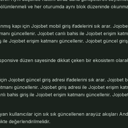
n bölümlenmeli ve her oturumda aynı blok düzeninde okunma
mış kapı için Jojobet mobil giriş ifadelerini sık arar. Jojobe
tmanı güncellenir. Jojobet canlı bahis ile Jojobet erişim katm
 ile Jojobet erişim katmanı güncellenir. Jojobet güncel giriş, 
 responsive düzen sayesinde dikkat çeken bir ekosistem ola
çin Jojobet güncel giriş adresi ifadelerini sık arar. Jojobet 
tmanı güncellenir. Jojobet giriş adresi ile Jojobet erişim kat
ı bahis giriş ile Jojobet erişim katmanı güncellenir. Jojobet 
layan kullanıcılar için sık sık güncellenen arayüz akışları 
ikte değerlendirilmelidir.