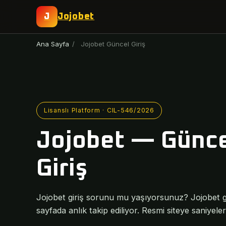
Ana
J
Jojobet
İçeriğe
Geç
Ana Sayfa
/
Jojobet Güncel Giriş
Lisanslı Platform · CIL-546/2026
Jojobet — Günc
Giriş
Jojobet giriş sorunu mu yaşıyorsunuz? Jojobet gü
sayfada anlık takip ediliyor. Resmi siteye saniyeler