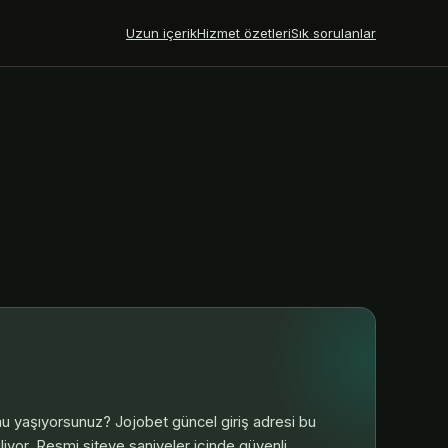
Uzun içerik
Hizmet özetleri
Sık sorulanlar
mu yaşıyorsunuz? Jojobet güncel giriş adresi bu
iliyor. Resmi siteye saniyeler içinde güvenli