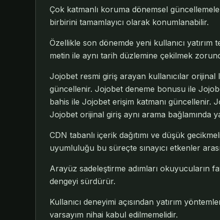
Çok katmanlı koruma dönemsel güncellemeler 
birbirini tamamlayıcı olarak konumlanabilir.
Özellikle son dönemde yeni kullanıcı yatırım
metin ile aynı tarih düzlemine çekilmek zorund
Jojobet resmi giriş arayan kullanıcılar orijinal 
güncellenir. Jojobet deneme bonusu ile Jojobet
bahis ile Jojobet erişim katmanı güncellenir. J
Jojobet orijinal giriş aynı arama bağlamında ya
CDN tabanlı içerik dağıtımı ve düşük gecikmel
uyumluluğu bu süreçte sınayıcı etkenler arası
Arayüz sadeleştirme adımları okuyucuların favor
dengeyi sürdürür.
Kullanıcı deneyimi açısından yatırım yöntemleri 
varsayım nihai kabul edilmemelidir.