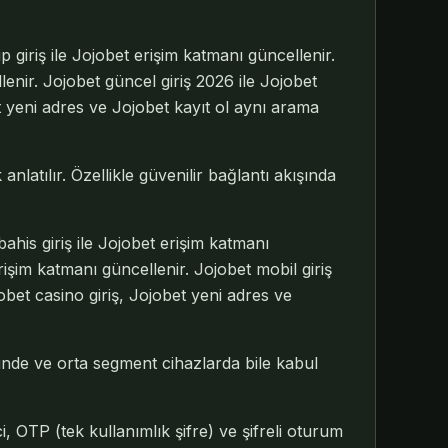
ip giriş ile Jojobet erişim katmanı güncellenir.
lenir. Jojobet güncel giriş 2026 ile Jojobet
et yeni adres ve Jojobet kayıt ol aynı arama
nlatılır. Özellikle güvenilir bağlantı akışında
bahis giriş ile Jojobet erişim katmanı
rişim katmanı güncellenir. Jojobet mobil giriş
bet casino giriş, Jojobet yeni adres ve
minde ve orta segment cihazlarda bile kabul
 OTP (tek kullanımlık şifre) ve şifreli oturum