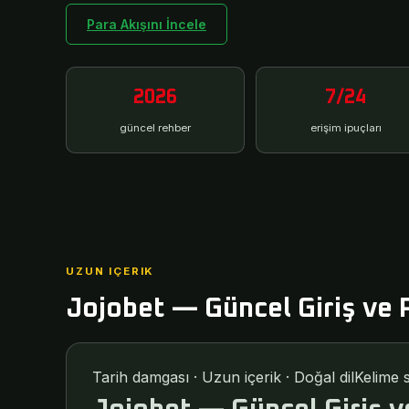
Para Akışını İncele
2026
7/24
güncel rehber
erişim ipuçları
UZUN IÇERIK
Jojobet — Güncel Giriş ve 
Tarih damgası · Uzun içerik · Doğal dil
Kelime s